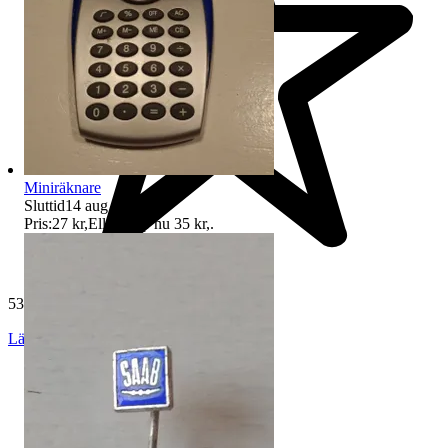
Miniräknare
Sluttid
14 aug 17:00
.
Pris:
27 kr
,
Eller Köp nu
35 kr
,
.
535 omdömen
Läs omdömen
Följ