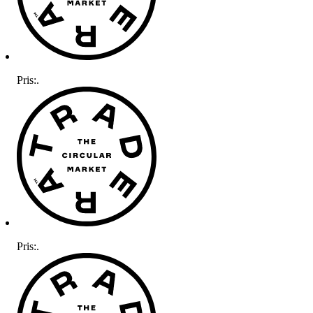
Pris:
.
Pris:
.