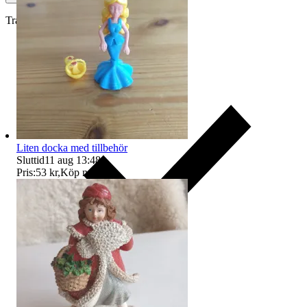
Traderas köparskydd
Liten docka med tillbehör
Sluttid
11 aug 13:48
.
Pris:
53 kr
,
Köp nu
.