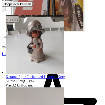
Hoppa över karusell
1
/
5
Lowe8
Keramikfigur Flicka med Hatt och Korg
Sluttid
11 aug 13:47
.
Pris:
32 kr
,
Köp nu
.