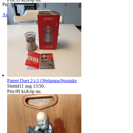
Publicerad
14 jul 08:44
Anmäl
Sälj liknande
Patent Duet 2-i-1 Oljelampa/ljusstake
Sluttid
11 aug 13:50
.
Pris:
99 kr
,
Köp nu
.