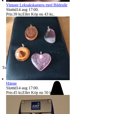
Vintage Leksakskamera med Bildrulle
Sluttid
14 aug 17:00
.
Pris:
39 kr
,
Eller Köp nu
43 kr
,
.
Toppsäljare
Hänge
Sluttid
14 aug 17:00
.
Pris:
45 kr
,
Eller Köp nu
50 kr
,
.