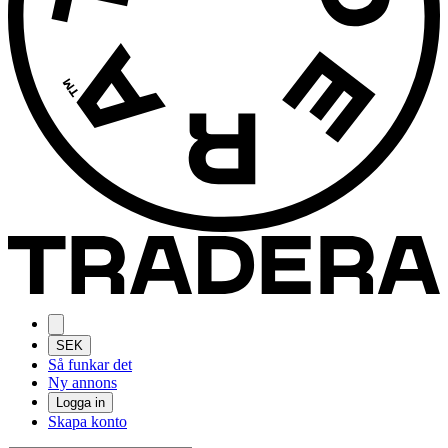
SEK
Så funkar det
Ny annons
Logga in
Skapa konto