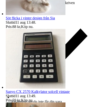
Ersättning om varan inte är som beskriven
Söt flicka i vinter design från Sia
Sluttid
11 aug 13:48
.
Pris:
88 kr
,
Köp nu
.
Sanyo CX 2570 Kalkylator solcell vintage
Sluttid
11 aug 13:49
.
Pris:
59 kr
,
Köp nu
.
Ersättning om du inte får din vara