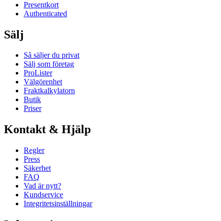
Presentkort
Authenticated
Sälj
Så säljer du privat
Sälj som företag
ProLister
Välgörenhet
Fraktkalkylatorn
Butik
Priser
Kontakt & Hjälp
Regler
Press
Säkerhet
FAQ
Vad är nytt?
Kundservice
Integritetsinställningar