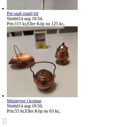
Pin saab emalj bil
Sluttid
14 aug 18:54
.
Pris:
115 kr
,
Eller Köp nu
125 kr
,
.
Miniatyrer i koppar
Sluttid
14 aug 18:56
.
Pris:
55 kr
,
Eller Köp nu
63 kr
,
.