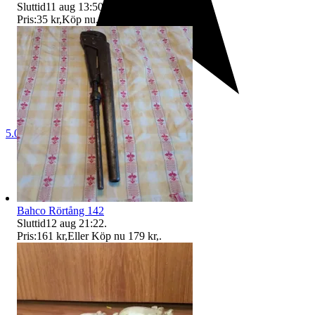
Sluttid
11 aug 13:50
.
Pris:
35 kr
,
Köp nu
.
5.0
Bahco Rörtång 142
Sluttid
12 aug 21:22
.
Pris:
161 kr
,
Eller Köp nu
179 kr
,
.