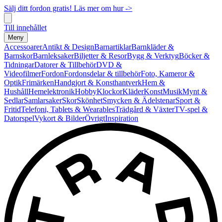
Sälj ditt fordon gratis! Läs mer om hur ->
Till innehållet
Meny
Accessoarer
Antikt & Design
Barnartiklar
Barnkläder &
Barnskor
Barnleksaker
Biljetter & Resor
Bygg & Verktyg
Böcker &
Tidningar
Datorer & Tillbehör
DVD &
Videofilmer
Fordon
Fordonsdelar & tillbehör
Foto, Kameror &
Optik
Frimärken
Handgjort & Konsthantverk
Hem &
Hushåll
Hemelektronik
Hobby
Klockor
Kläder
Konst
Musik
Mynt &
Sedlar
Samlarsaker
Skor
Skönhet
Smycken & Ädelstenar
Sport &
Fritid
Telefoni, Tablets & Wearables
Trädgård & Växter
TV-spel &
Datorspel
Vykort & Bilder
Övrigt
Inspiration