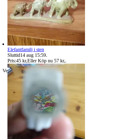
Elefantfamilj i sten
Sluttid
14 aug 15:59
.
Pris:
45 kr
,
Eller Köp nu
57 kr
,
.
Verifierad