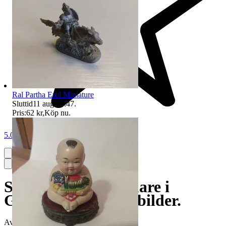
Ral Partha Erol Miniature
Sluttid
11 aug 13:47
.
Pris:
62 kr
,
Köp nu
.
5.0
Skeppshult fiskfjällare i
Gjutjärn. Se text o bilder.
Avslutad
24 jul 18:44