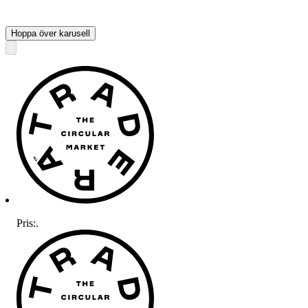
Hoppa över karusell
Pris:
.