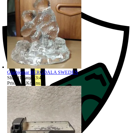
Glasbjörnar BERGDALA SWEDEN
Sluttid
11 aug 13:49
.
Pris:
51 kr
,
Köp nu
.