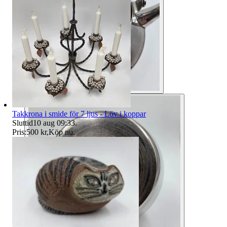
Takkrona i smide för 7 ljus - Löv i koppar
Sluttid
10 aug 09:33
.
Pris:
500 kr
,
Köp nu
.