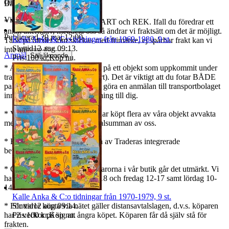
Objektnr
733 842 967
Bästa kund!
Visningar
126
* Vi använder oss av SPÅRBART och REK. Ifall du föredrar ett
annat alternativ, meddela oss så ändrar vi fraktsätt om det är möjligt.
Publicerad
29 maj 12:00
Kalle Anka & C:o tidningar från 1969-1980, 9 st.
Tänk på att det som skickas med frimärke, ej spårbar frakt kan vi
Sluttid
12 aug 09:13
.
inte ansvara för.
Anmäl
Sälj liknande
Pris:
100 kr
,
Köp nu
.
* Angående eventuella skador på ett objekt som uppkommit under
transport (gäller endast spårbart). Det är viktigt att du fotar BÅDE
paketet och objektet, så vi kan göra en anmälan till transportbolaget
innan vi kan göra en återbetalning till dig.
* Vi samfraktar gärna, om ni har köpt flera av våra objekt avvakta
med betalningen tills ni får totalsumman av oss.
* Betalning sker genom någon av Traderas integrerade
betallösningar.
* Önskar ni avhämta varan / varorna i vår butik går det utmärkt. Vi
har normalt öppet torsdag 12-18 och fredag 12-17 samt lördag 10-
14.
Kalle Anka & C:o tidningar från 1970-1979, 9 st.
Sluttid
12 aug 09:14
.
* För varor köpta via nätet gäller distansavtalslagen, d.v.s. köparen
Pris:
100 kr
,
Köp nu
.
har 2 veckor på sig att ångra köpet. Köparen får då själv stå för
frakten.