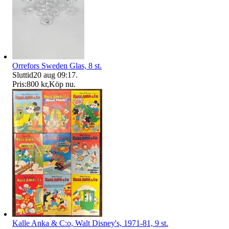
Orrefors Sweden Glas, 8 st.
Sluttid
20 aug 09:17
.
Pris:
800 kr
,
Köp nu
.
Kalle Anka & C:o, Walt Disney's, 1971-81, 9 st.