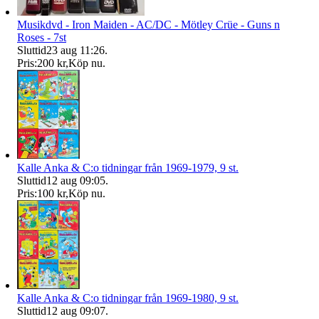
Musikdvd - Iron Maiden - AC/DC - Mötley Crüe - Guns n
Roses - 7st
Sluttid
23 aug 11:26
.
Pris:
200 kr
,
Köp nu
.
Kalle Anka & C:o tidningar från 1969-1979, 9 st.
Sluttid
12 aug 09:05
.
Pris:
100 kr
,
Köp nu
.
Kalle Anka & C:o tidningar från 1969-1980, 9 st.
Sluttid
12 aug 09:07
.