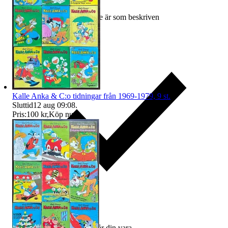
Ersättning om varan inte är som beskriven
Kalle Anka & C:o tidningar från 1969-1979, 9 st.
Sluttid
12 aug 09:08
.
Pris:
100 kr
,
Köp nu
.
Ersättning om du inte får din vara