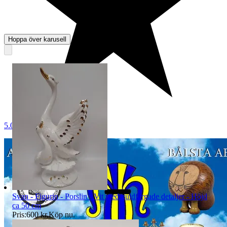
Hoppa över karusell
5.0
Svan - Figurin - Porslin - Vit med guldfärgade detaljer - Höjd
ca 50 cm
Pris:
600 kr
,
Köp nu
.