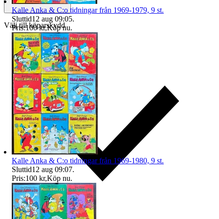
Kalle Anka & C:o tidningar från 1969-1979, 9 st.
Sluttid
12 aug 09:05
.
Välj till köparskydd
Pris:
100 kr
,
Köp nu
.
Kalle Anka & C:o tidningar från 1969-1980, 9 st.
Sluttid
12 aug 09:07
.
Pris:
100 kr
,
Köp nu
.