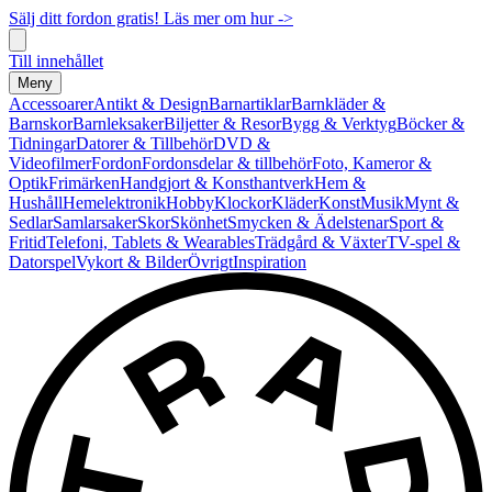
Sälj ditt fordon gratis! Läs mer om hur ->
Till innehållet
Meny
Accessoarer
Antikt & Design
Barnartiklar
Barnkläder &
Barnskor
Barnleksaker
Biljetter & Resor
Bygg & Verktyg
Böcker &
Tidningar
Datorer & Tillbehör
DVD &
Videofilmer
Fordon
Fordonsdelar & tillbehör
Foto, Kameror &
Optik
Frimärken
Handgjort & Konsthantverk
Hem &
Hushåll
Hemelektronik
Hobby
Klockor
Kläder
Konst
Musik
Mynt &
Sedlar
Samlarsaker
Skor
Skönhet
Smycken & Ädelstenar
Sport &
Fritid
Telefoni, Tablets & Wearables
Trädgård & Växter
TV-spel &
Datorspel
Vykort & Bilder
Övrigt
Inspiration