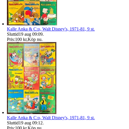
Kalle Anka & C:o, Walt Disney's, 1971-81, 9 st.
Sluttid
19 aug 09:09
.
Pris:
100 kr
,
Köp nu
.
Kalle Anka & C:o, Walt Disney's, 1971-81, 9 st.
Sluttid
19 aug 09:12
.
Pris:
100 kr
,
Köp nu
.