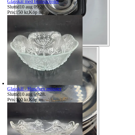
Glasskål med blommönster
Sluttid
10 aug 09:28
.
Pris:
150 kr
,
Köp nu
.
Glasskål - Hundkex mönster
Sluttid
10 aug 09:28
.
Pris:
100 kr
,
Köp nu
.