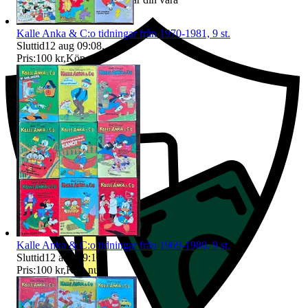
Kalle Anka & C:o tidningar från 1970-1981, 9 st.
Sluttid
12 aug 09:08
.
Pris:
100 kr
,
Köp nu
.
Kalle Anka & C:o tidningar från 1969-1980, 9 st.
Sluttid
12 aug 09:10
.
Pris:
100 kr
,
Köp nu
.