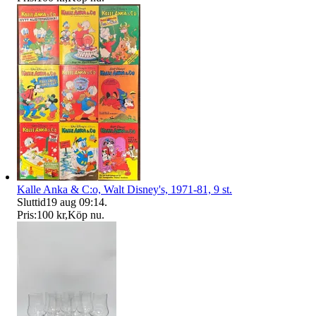
Kalle Anka & C:o, Walt Disney's, 1971-81, 9 st.
Sluttid
19 aug 09:14
.
Pris:
100 kr
,
Köp nu
.