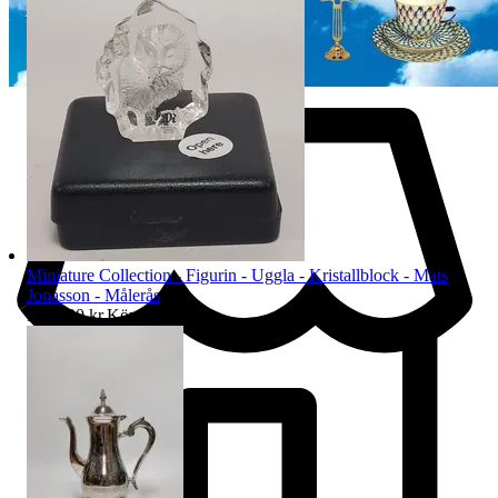
Miniature Collection - Figurin - Uggla - Kristallblock - Mats
Jonasson - Målerås
Pris:
200 kr
,
Köp nu
.