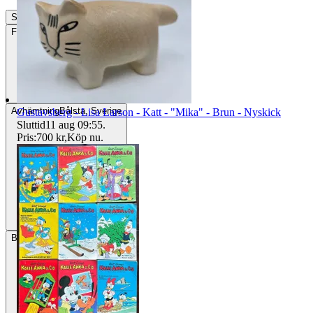
Slutade
2 jun 13:50
Frakt
Från 72 kr
Avhämtning
Bålsta, Sverige
Gustavsberg - Lisa Larson - Katt - "Mika" - Brun - Nyskick
Sluttid
11 aug 09:55
.
Pris:
700 kr
,
Köp nu
.
Betalning
Via Tradera