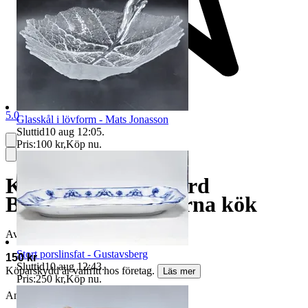
5.0
Glasskål i lövform - Mats Jonasson
Sluttid
10 aug 12:05
.
Pris:
100 kr
,
Köp nu
.
Kaffekanna - Sigvard
Bernadotte - Moderna kök
Avslutad
2 jun 13:50
Stort porslinsfat - Gustavsberg
150 kr
Sluttid
10 aug 12:43
.
Köparskydd är valfritt hos företag.
Läs mer
Pris:
250 kr
,
Köp nu
.
Annonsen är avslutad. Såld med Köp nu.