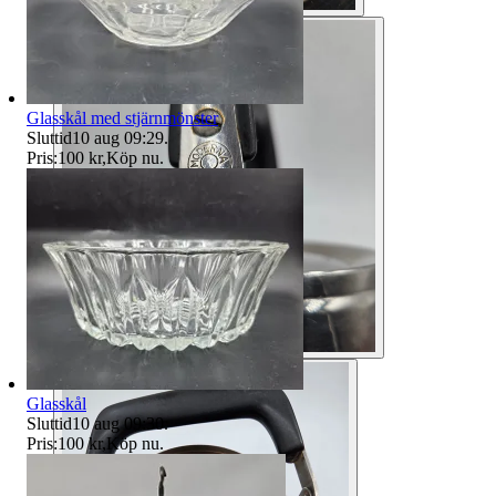
Glasskål med stjärnmönster
Sluttid
10 aug 09:29
.
Pris:
100 kr
,
Köp nu
.
Glasskål
Sluttid
10 aug 09:30
.
Pris:
100 kr
,
Köp nu
.