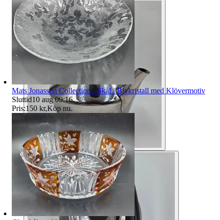
Mats Jonasson Collection - Skål i Blykristall med Klövermotiv
Sluttid
10 aug 09:16
.
Pris:
150 kr
,
Köp nu
.