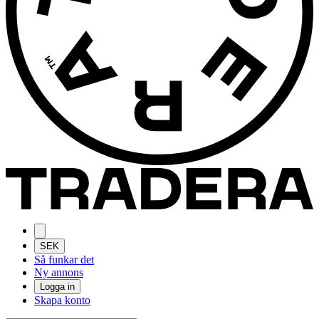
SEK
Så funkar det
Ny annons
Logga in
Skapa konto