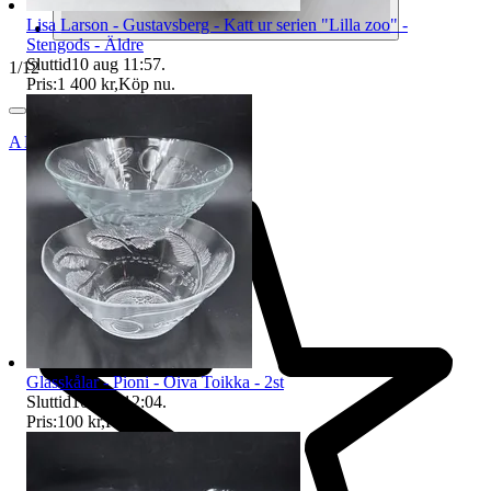
Lisa Larson - Gustavsberg - Katt ur serien "Lilla zoo" -
Stengods - Äldre
Sluttid
10 aug 11:57
.
1
/
12
Pris:
1 400 kr
,
Köp nu
.
ANTIQUS_BÅLSTA_AB
Glasskålar - Pioni - Oiva Toikka - 2st
Sluttid
10 aug 12:04
.
Pris:
100 kr
,
Köp nu
.