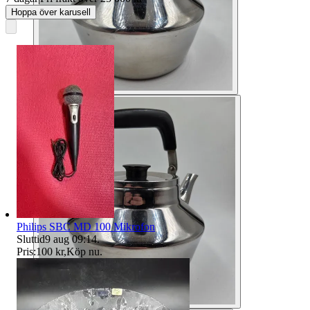
Hoppa över karusell
Philips SBC MD 100 Mikrofon
Sluttid
9 aug 09:14
.
Pris:
100 kr
,
Köp nu
.