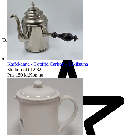
Toppsäljare
Kaffekanna - Gottfrid Carlson - Eskilstuna
Sluttid
5 okt 12:32
.
Pris:
150 kr
,
Köp nu
.