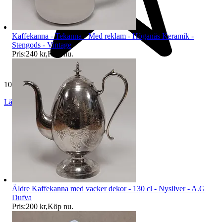
Kaffekanna - Tekanna - Med reklam - Höganäs Keramik -
Stengods - Vintage
Pris:
240 kr
,
Köp nu
.
10 605 omdömen
Läs omdömen
Följ
Äldre Kaffekanna med vacker dekor - 130 cl - Nysilver - A.G
Dufva
Pris:
200 kr
,
Köp nu
.