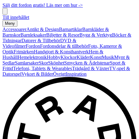
Sälj ditt fordon gratis! Läs mer om hur ->
Till innehållet
Meny
Accessoarer
Antikt & Design
Barnartiklar
Barnkläder &
Barnskor
Barnleksaker
Biljetter & Resor
Bygg & Verktyg
Böcker &
Tidningar
Datorer & Tillbehör
DVD &
Videofilmer
Fordon
Fordonsdelar & tillbehör
Foto, Kameror &
Optik
Frimärken
Handgjort & Konsthantverk
Hem &
Hushåll
Hemelektronik
Hobby
Klockor
Kläder
Konst
Musik
Mynt &
Sedlar
Samlarsaker
Skor
Skönhet
Smycken & Ädelstenar
Sport &
Fritid
Telefoni, Tablets & Wearables
Trädgård & Växter
TV-spel &
Datorspel
Vykort & Bilder
Övrigt
Inspiration