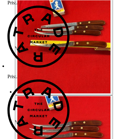
Pris:
.
Pris:
.