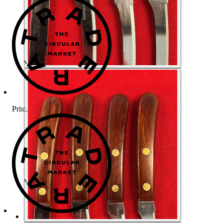
Pris:
.