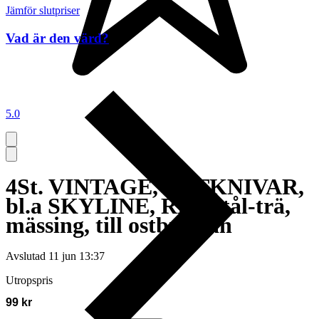
Jämför slutpriser
Vad är den värd?
5.0
4St. VINTAGE, OSTKNIVAR,
bl.a SKYLINE, RFR stål-trä,
mässing, till ostbrickan
Avslutad
11 jun 13:37
Utropspris
99 kr