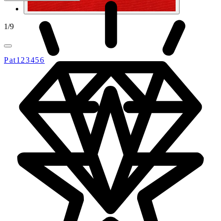
1
/
9
Pat123456