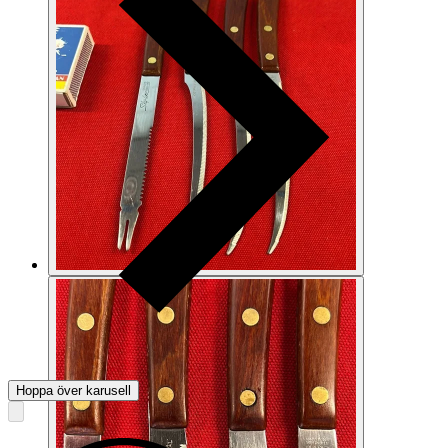
Hoppa över karusell