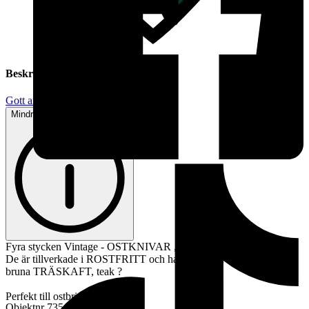
Beskrivning
Gott använt skick
Mindre tecken på användning
Fyra stycken Vintage - OSTKNIVAR , en med gaffel längst fram.
De är tillverkade i ROSTFRITT och har BRUNA mässingsnitade
bruna TRÄSKAFT, teak ?
Perfekt till ostbrickan!
Objektnr
735 333 781