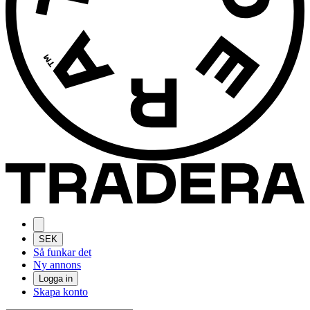
SEK
Så funkar det
Ny annons
Logga in
Skapa konto