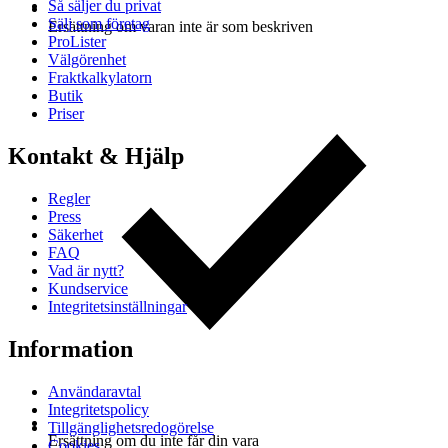
Så säljer du privat
Sälj som företag
Ersättning om varan inte är som beskriven
ProLister
Välgörenhet
Fraktkalkylatorn
Butik
Priser
Kontakt & Hjälp
Regler
Press
Säkerhet
FAQ
Vad är nytt?
Kundservice
Integritetsinställningar
Information
Användaravtal
Integritetspolicy
Tillgänglighetsredogörelse
Ersättning om du inte får din vara
Cookies