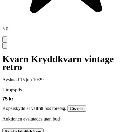
5.0
Kvarn Kryddkvarn vintage
retro
Avslutad
15 jun 19:29
Utropspris
75 kr
Köparskydd är valfritt hos företag.
Läs mer
Auktionen avslutades utan bud
Skicka köpförfrågan