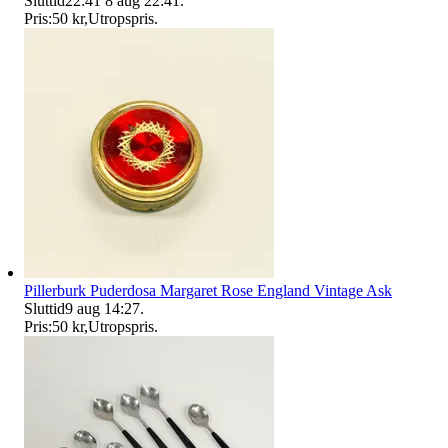
Sluttid
22:41
8 aug 22:41
.
Pris:
50 kr
,
Utropspris
.
Pillerburk Puderdosa Margaret Rose England Vintage Ask
Sluttid
9 aug 14:27
.
Pris:
50 kr
,
Utropspris
.