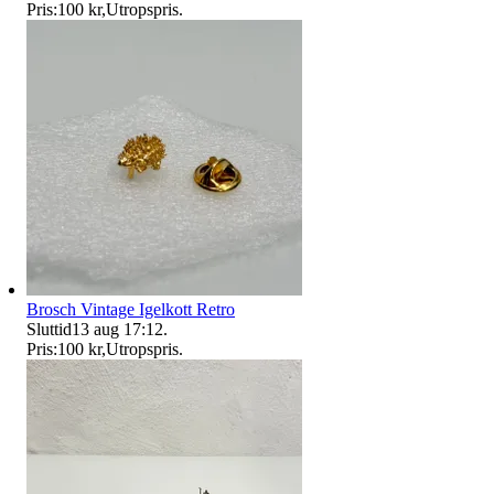
Pris:
100 kr
,
Utropspris
.
Brosch Vintage Igelkott Retro
Sluttid
13 aug 17:12
.
Pris:
100 kr
,
Utropspris
.