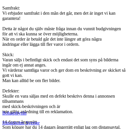
Samfrakt:
Vi erbjuder samfrakt i den mån det går, men det är inget vi kan
garantera!
Detta är något du själv måste fråga innan du vunnit budgivningen
för att vi ska kunna se över möjligheterna.
När en order är betald går det inte längre att göra några
ändringar eller lägga till fler varor i ordern.
Skick:
Varan säljs i befintligt skick och endast det som syns på bilderna
ingår om ej annat anges.
Vi värderar samtliga varor och ger dom en beskrivning av skicket så
gott vi kan.
Man kan alltid be om fler bilder.
Defekter:
Skulle en vara säljas med en defekt beskrivs denna i annonsen
tillsammans
med skick-beskrivningen och är
inte giltig anledning till en reklamation.
Bohagsbyrån
14 dagars ångerrätt
Hässleholm
,
Sverige
Som köpare har du 14 dagars ångerrätt enligt lag om distansavtal.