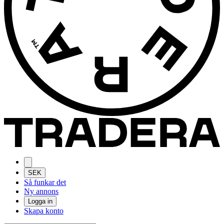
SEK
Så funkar det
Ny annons
Logga in
Skapa konto