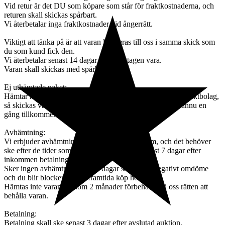
Vid retur är det DU som köpare som står för fraktkostnaderna, och
returen skall skickas spårbart.
Vi återbetalar inga fraktkostnader vid ångerrätt.
Viktigt att tänka på är att varan levereras till oss i samma skick som
du som kund fick den.
Vi återbetalar senast 14 dagar efter mottagen vara.
Varan skall skickas med spårbart frakt.
Ej uthämtade paket:
Hämtar ni inte ut varan efter påminnelse från ombud och fraktbolag,
så skickas varan tillbaka till oss, och skall varan skickas ännu en
gång tillkommer en avgift om 395kr + Fraktavgift.
Avhämtning:
Vi erbjuder avhämtning i vår butik i Hässleholm, och det behöver
ske efter de tider som vi kan erbjuda, dock senast 7 dagar efter
inkommen betalning.
Sker ingen avhämtning efter 7 dagar så lämnas negativt omdöme
och du blir blockerad från framtida köp hos oss.
Hämtas inte varan ut inom 2 månader förbehåller vi oss rätten att
behålla varan.
Betalning:
Betalning skall ske senast 3 dagar efter avslutad auktion.