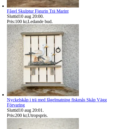
Fågel Skulptur Figurin Trä Marint
Sluttid
10 aug 20:00
.
Pris:
100 kr
,
Ledande bud
.
Nyckelskåp i trä med fågelmatning fiskmås Skåp Vägg
Förvaring
Sluttid
10 aug 20:01
.
Pris:
200 kr
,
Utropspris
.