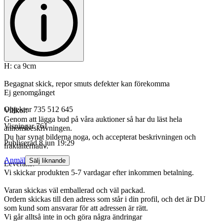
H: ca 9cm
Begagnat skick, repor smuts defekter kan förekomma
Ej genomgånget
Objektnr
735 512 645
Villkor:
Genom att lägga bud på våra auktioner så har du läst hela
Visningar
761
annonsbeskrivningen.
Du har synat bilderna noga, och accepterat beskrivningen och
Publicerad
8 jun 19:29
fraktalternativ.
Anmäl
Sälj liknande
Leverans:
Vi skickar produkten 5-7 vardagar efter inkommen betalning.
Varan skickas väl emballerad och väl packad.
Ordern skickas till den adress som står i din profil, och det är DU
som kund som ansvarar för att adressen är rätt.
Vi går alltså inte in och göra några ändringar