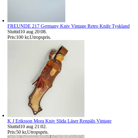
FREUNDE 217 Germany Kniv Vintage Retro Knife Tyskland
Sluttid
10 aug 20:08
.
Pris:
100 kr
,
Utropspris
.
K J Eriksson Mora Kniv Slida Läser Renpäls Vintage
Sluttid
10 aug 21:02
.
Pris:
50 kr
,
Utropspris
.