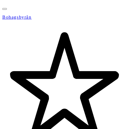
Bohagsbyrån