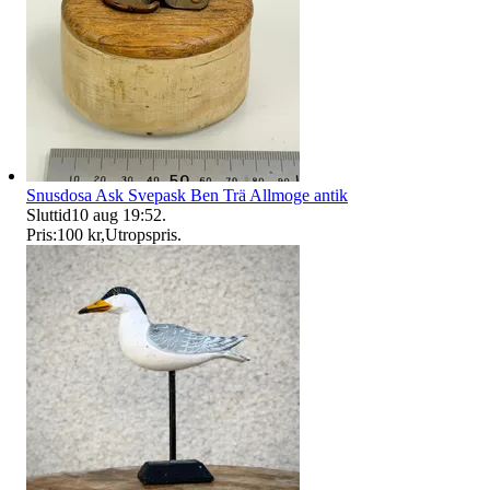
Snusdosa Ask Svepask Ben Trä Allmoge antik
Sluttid
10 aug 19:52
.
Pris:
100 kr
,
Utropspris
.