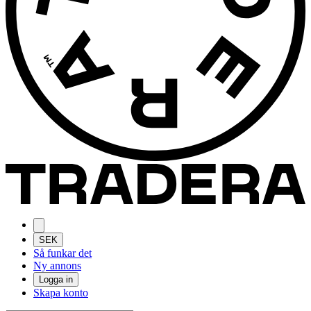
SEK
Så funkar det
Ny annons
Logga in
Skapa konto