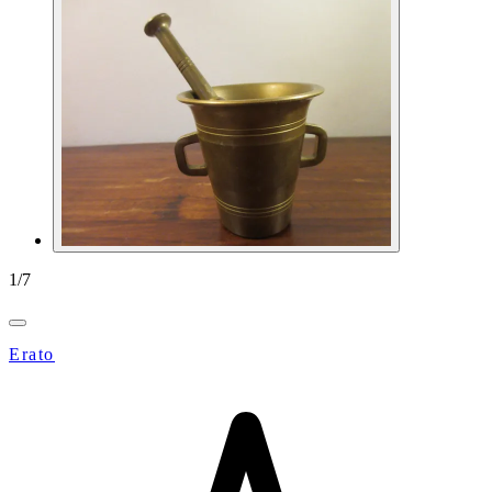
1
/
7
Erato