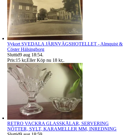
Vykort SVEDALA JÄRNVÄGSHOTELLET - Almquist &
Cöster Hälsingborg
Sluttid
9 aug 18:54
.
Pris:
15 kr
,
Eller Köp nu
18 kr
,
.
RETRO VACKRA GLASSKÅLAR, SERVERING
NÖTTER, SYLT, KARAMELLER MM, INREDNING
Sluttid
9 aug 18:59
.