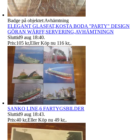
Badge på objektet:
Avhämtning
ELEGANT GLASFAT,KOSTA BODA "PARTY" DESIGN
GÖRAN WÄRFF,SERVERING,AVHÄMTNINGN
Sluttid
9 aug 18:40
.
Pris:
105 kr
,
Eller Köp nu
116 kr
,
.
SANKO LINE,6 FARTYGSBILDER
Sluttid
9 aug 18:43
.
Pris:
40 kr
,
Eller Köp nu
49 kr
,
.