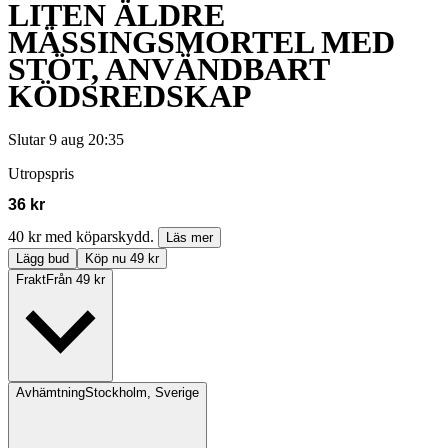
LITEN ÄLDRE
MÄSSINGSMORTEL MED
STÖT, ANVÄNDBART
KÖDSREDSKAP
Slutar
9 aug 20:35
Utropspris
36 kr
40 kr med köparskydd.
Läs mer
Lägg bud
Köp nu 49 kr
Frakt
Från 49 kr
Avhämtning
Stockholm, Sverige