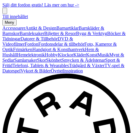
Sälj ditt fordon gratis! Läs mer om hur ->
Till innehållet
Meny
Accessoarer
Antikt & Design
Barnartiklar
Barnkläder &
Barnskor
Barnleksaker
Biljetter & Resor
Bygg & Verktyg
Böcker &
Tidningar
Datorer & Tillbehör
DVD &
Videofilmer
Fordon
Fordonsdelar & tillbehör
Foto, Kameror &
Optik
Frimärken
Handgjort & Konsthantverk
Hem &
Hushåll
Hemelektronik
Hobby
Klockor
Kläder
Konst
Musik
Mynt &
Sedlar
Samlarsaker
Skor
Skönhet
Smycken & Ädelstenar
Sport &
Fritid
Telefoni, Tablets & Wearables
Trädgård & Växter
TV-spel &
Datorspel
Vykort & Bilder
Övrigt
Inspiration