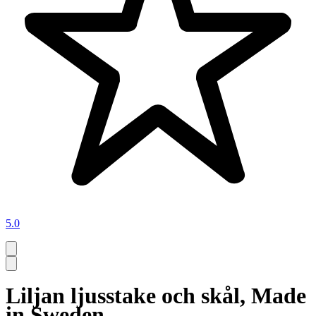
5.0
Liljan ljusstake och skål, Made
in Sweden