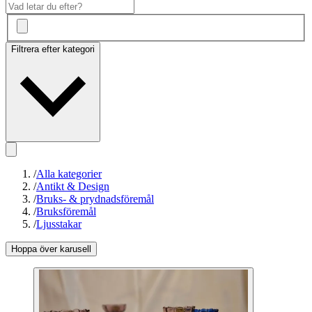
Filtrera efter kategori
/
Alla kategorier
/
Antikt & Design
/
Bruks- & prydnadsföremål
/
Bruksföremål
/
Ljusstakar
Hoppa över karusell