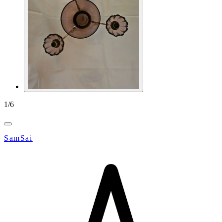
1
/
6
SamSai