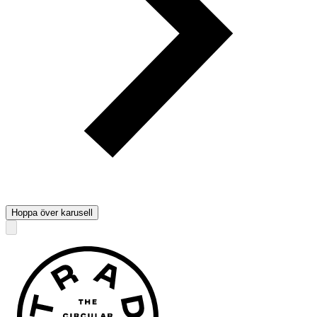
Hoppa över karusell