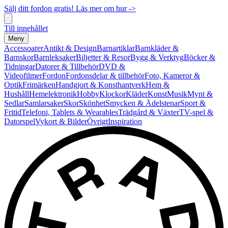
Sälj ditt fordon gratis! Läs mer om hur ->
Till innehållet
Meny
Accessoarer
Antikt & Design
Barnartiklar
Barnkläder &
Barnskor
Barnleksaker
Biljetter & Resor
Bygg & Verktyg
Böcker &
Tidningar
Datorer & Tillbehör
DVD &
Videofilmer
Fordon
Fordonsdelar & tillbehör
Foto, Kameror &
Optik
Frimärken
Handgjort & Konsthantverk
Hem &
Hushåll
Hemelektronik
Hobby
Klockor
Kläder
Konst
Musik
Mynt &
Sedlar
Samlarsaker
Skor
Skönhet
Smycken & Ädelstenar
Sport &
Fritid
Telefoni, Tablets & Wearables
Trädgård & Växter
TV-spel &
Datorspel
Vykort & Bilder
Övrigt
Inspiration