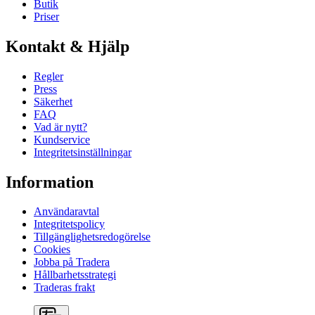
Butik
Priser
Kontakt & Hjälp
Regler
Press
Säkerhet
FAQ
Vad är nytt?
Kundservice
Integritetsinställningar
Information
Användaravtal
Integritetspolicy
Tillgänglighetsredogörelse
Cookies
Jobba på Tradera
Hållbarhetsstrategi
Traderas frakt