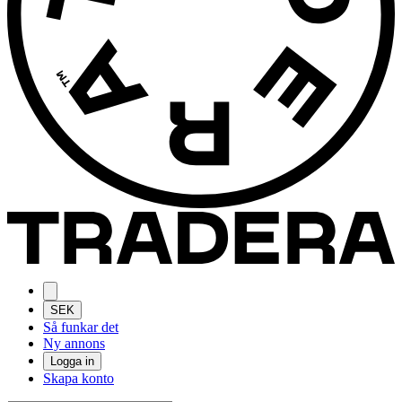
SEK
Så funkar det
Ny annons
Logga in
Skapa konto