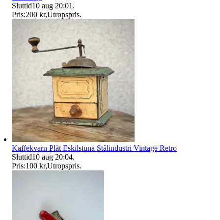
Sluttid
10 aug 20:01
.
Pris:
200 kr
,
Utropspris
.
Kaffekvarn Plåt Eskilstuna Stålindustri Vintage Retro
Sluttid
10 aug 20:04
.
Pris:
100 kr
,
Utropspris
.