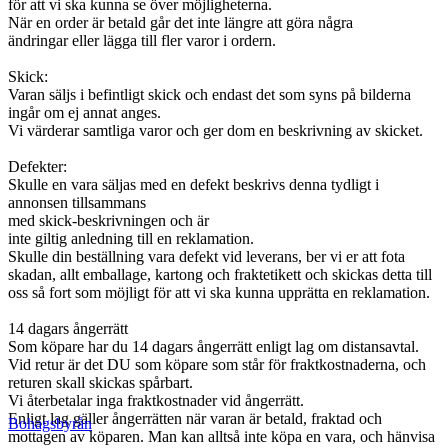
för att vi ska kunna se över möjligheterna.
När en order är betald går det inte längre att göra några
ändringar eller lägga till fler varor i ordern.
Skick:
Varan säljs i befintligt skick och endast det som syns på bilderna
ingår om ej annat anges.
Vi värderar samtliga varor och ger dom en beskrivning av skicket.
Defekter:
Skulle en vara säljas med en defekt beskrivs denna tydligt i
annonsen tillsammans
med skick-beskrivningen och är
inte giltig anledning till en reklamation.
Skulle din beställning vara defekt vid leverans, ber vi er att fota
skadan, allt emballage, kartong och fraktetikett och skickas detta till
oss så fort som möjligt för att vi ska kunna upprätta en reklamation.
14 dagars ångerrätt
Som köpare har du 14 dagars ångerrätt enligt lag om distansavtal.
Vid retur är det DU som köpare som står för fraktkostnaderna, och
returen skall skickas spårbart.
Vi återbetalar inga fraktkostnader vid ångerrätt.
Enligt lag gäller ångerrätten när varan är betald, fraktad och
Bohagsbyrån
mottagen av köparen. Man kan alltså inte köpa en vara, och hänvisa