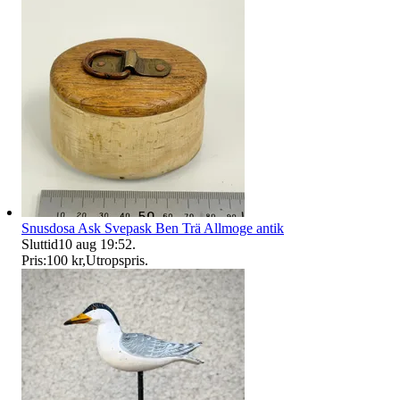
Snusdosa Ask Svepask Ben Trä Allmoge antik
Sluttid
10 aug 19:52
.
Pris:
100 kr
,
Utropspris
.