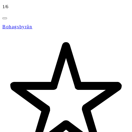
1
/
6
Bohagsbyrån