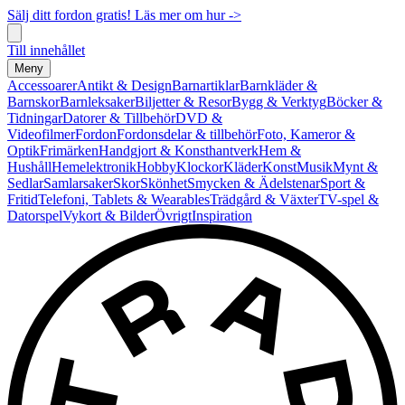
Sälj ditt fordon gratis! Läs mer om hur ->
Till innehållet
Meny
Accessoarer
Antikt & Design
Barnartiklar
Barnkläder &
Barnskor
Barnleksaker
Biljetter & Resor
Bygg & Verktyg
Böcker &
Tidningar
Datorer & Tillbehör
DVD &
Videofilmer
Fordon
Fordonsdelar & tillbehör
Foto, Kameror &
Optik
Frimärken
Handgjort & Konsthantverk
Hem &
Hushåll
Hemelektronik
Hobby
Klockor
Kläder
Konst
Musik
Mynt &
Sedlar
Samlarsaker
Skor
Skönhet
Smycken & Ädelstenar
Sport &
Fritid
Telefoni, Tablets & Wearables
Trädgård & Växter
TV-spel &
Datorspel
Vykort & Bilder
Övrigt
Inspiration