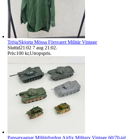
Tröja/Skjorta Mössa Försvaret Militär Vintage
Sluttid
21:02
7 aug 21:02
.
Pris:
100 kr
,
Utropspris
.
Pansarvagnar Militärfordon Airfix Military Vintage 60/70-tal