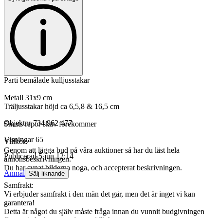
Parti bemålade kulljusstakar
Metall 31x9 cm
Träljusstakar höjd ca 6,5,8 & 16,5 cm
Objektnr
734 962 477
Smuts repor skav förekommer
Visningar
65
Villkor:
Genom att lägga bud på våra auktioner så har du läst hela
Publicerad
5 jun 12:14
annonsbeskrivningen.
Du har synat bilderna noga, och accepterat beskrivningen.
Anmäl
Sälj liknande
Samfrakt:
Vi erbjuder samfrakt i den mån det går, men det är inget vi kan
garantera!
Detta är något du själv måste fråga innan du vunnit budgivningen