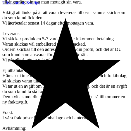
till ångerrätten innan man mottagit sin vara.
Hässleholm
,
Sverige
Viktigt att tänka på är att varan levereras till oss i samma skick som
du som kund fick den.
Vi återbetalar senast 14 dagar efter mottagen vara.
Leverans:
Vi skickar produkten 5-7 vardagar efter inkommen betalning.
Varan skickas väl emballerad och väl packad.
Ordern skickas till den adress som står i din profil, och det är DU
som kund som ansvarar för att adressen är rätt.
Vi går alltså inte in och göra några ändringar.
Ej uthämtade paket:
Hämtar ni inte ut varan efter påminnelse från ombud och fraktbolag,
så skickas varan tillbaka till oss,
Vi tar ut en avgift om 395 kr för orderhantering, och det är en avgift
du som kund få stå för.
Den kvittas mot din order. Ska varan skickas igen så tillkommer en
ny fraktavgift.
Frakt:
I våra fraktpriser ingår emballage och hantering.
Avhämtning: