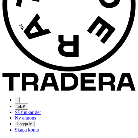
SEK
Så funkar det
Ny annons
Logga in
Skapa konto