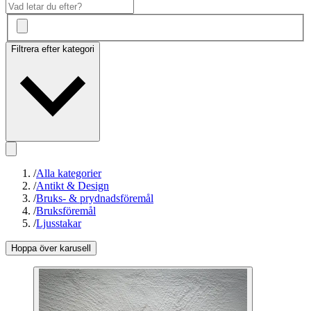
Filtrera efter kategori
/
Alla kategorier
/
Antikt & Design
/
Bruks- & prydnadsföremål
/
Bruksföremål
/
Ljusstakar
Hoppa över karusell