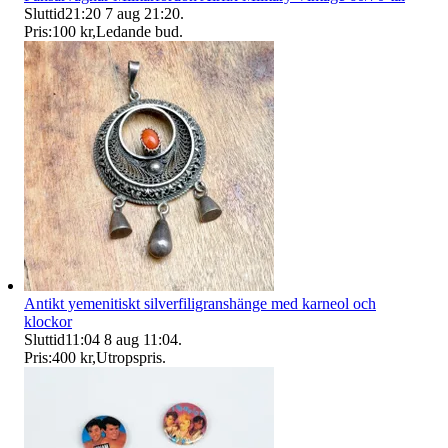
Sluttid
21:20
7 aug 21:20
.
Pris:
100 kr
,
Ledande bud
.
Antikt yemenitiskt silverfiligranshänge med karneol och
klockor
Sluttid
11:04
8 aug 11:04
.
Pris:
400 kr
,
Utropspris
.