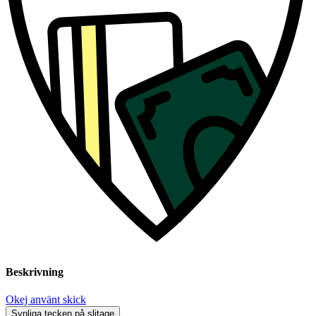
Beskrivning
Okej använt skick
Synliga tecken på slitage