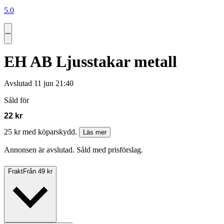
5.0
EH AB Ljusstakar metall
Avslutad
11 jun 21:40
Såld för
22 kr
25 kr med köparskydd.
Läs mer
Annonsen är avslutad. Såld med prisförslag.
Frakt
Från 49 kr