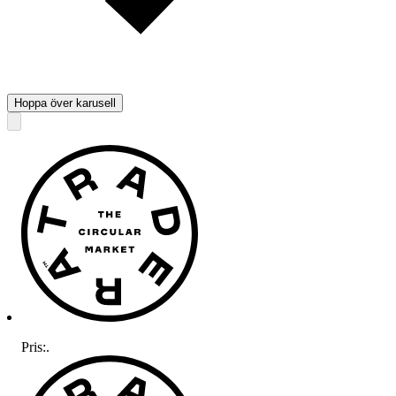
Hoppa över karusell
Pris:
.