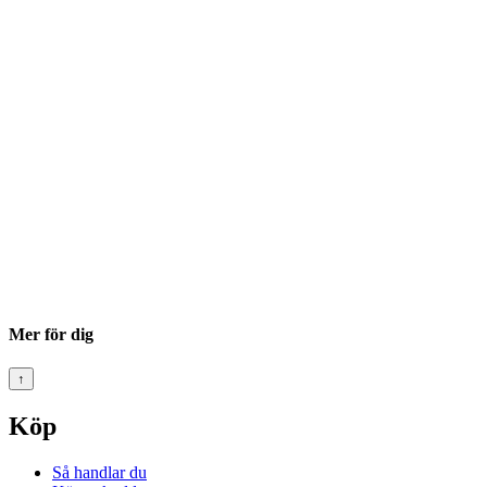
Mer för dig
↑
Köp
Så handlar du