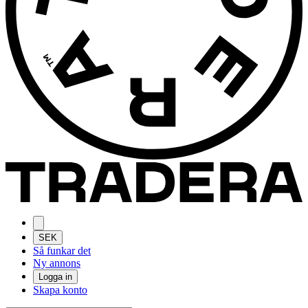
SEK
Så funkar det
Ny annons
Logga in
Skapa konto