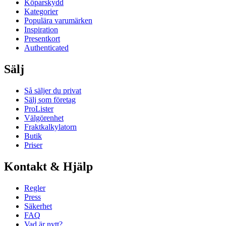
Köparskydd
Kategorier
Populära varumärken
Inspiration
Presentkort
Authenticated
Sälj
Så säljer du privat
Sälj som företag
ProLister
Välgörenhet
Fraktkalkylatorn
Butik
Priser
Kontakt & Hjälp
Regler
Press
Säkerhet
FAQ
Vad är nytt?