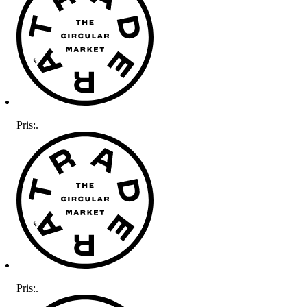
Pris:
.
Pris:
.