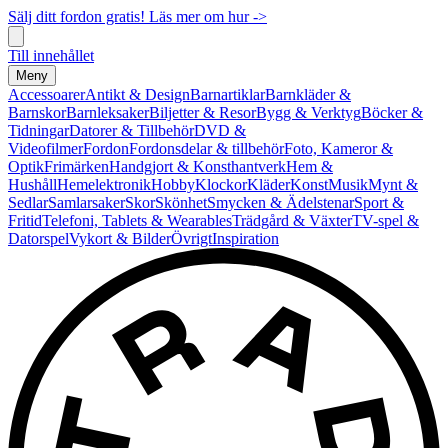
Sälj ditt fordon gratis! Läs mer om hur ->
Till innehållet
Meny
Accessoarer
Antikt & Design
Barnartiklar
Barnkläder &
Barnskor
Barnleksaker
Biljetter & Resor
Bygg & Verktyg
Böcker &
Tidningar
Datorer & Tillbehör
DVD &
Videofilmer
Fordon
Fordonsdelar & tillbehör
Foto, Kameror &
Optik
Frimärken
Handgjort & Konsthantverk
Hem &
Hushåll
Hemelektronik
Hobby
Klockor
Kläder
Konst
Musik
Mynt &
Sedlar
Samlarsaker
Skor
Skönhet
Smycken & Ädelstenar
Sport &
Fritid
Telefoni, Tablets & Wearables
Trädgård & Växter
TV-spel &
Datorspel
Vykort & Bilder
Övrigt
Inspiration