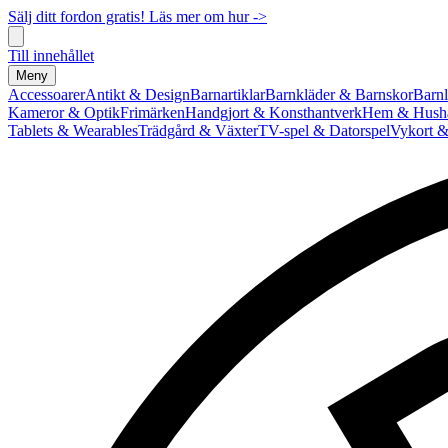
Sälj ditt fordon gratis! Läs mer om hur ->
Till innehållet
Meny
Accessoarer
Antikt & Design
Barnartiklar
Barnkläder & Barnskor
Barnl
Kameror & Optik
Frimärken
Handgjort & Konsthantverk
Hem & Hushå
Tablets & Wearables
Trädgård & Växter
TV-spel & Datorspel
Vykort &