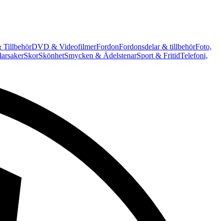
 Tillbehör
DVD & Videofilmer
Fordon
Fordonsdelar & tillbehör
Foto,
arsaker
Skor
Skönhet
Smycken & Ädelstenar
Sport & Fritid
Telefoni,