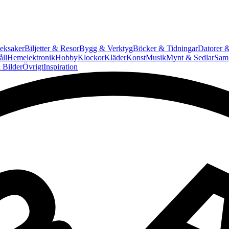
eksaker
Biljetter & Resor
Bygg & Verktyg
Böcker & Tidningar
Datorer &
ll
Hemelektronik
Hobby
Klockor
Kläder
Konst
Musik
Mynt & Sedlar
Saml
 Bilder
Övrigt
Inspiration