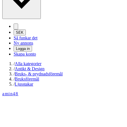
SEK
Så funkar det
Ny annons
Logga in
Skapa konto
/
Alla kategorier
/
Antikt & Design
/
Bruks- & prydnadsföremål
/
Bruksföremål
/
Ljusstakar
amin48