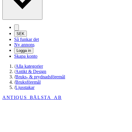
SEK
Så funkar det
Ny annons
Logga in
Skapa konto
/
Alla kategorier
/
Antikt & Design
/
Bruks- & prydnadsföremål
/
Bruksföremål
/
Ljusstakar
ANTIQUS_BÅLSTA_AB