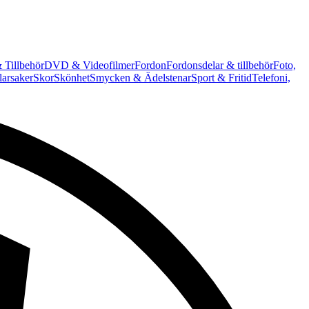
 Tillbehör
DVD & Videofilmer
Fordon
Fordonsdelar & tillbehör
Foto,
arsaker
Skor
Skönhet
Smycken & Ädelstenar
Sport & Fritid
Telefoni,