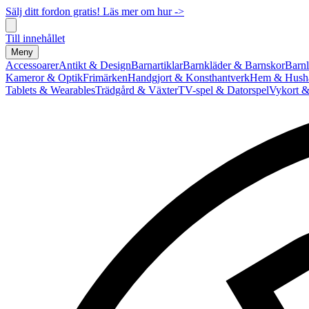
Sälj ditt fordon gratis! Läs mer om hur ->
Till innehållet
Meny
Accessoarer
Antikt & Design
Barnartiklar
Barnkläder & Barnskor
Barnl
Kameror & Optik
Frimärken
Handgjort & Konsthantverk
Hem & Hushå
Tablets & Wearables
Trädgård & Växter
TV-spel & Datorspel
Vykort &