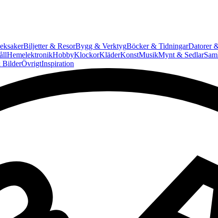
eksaker
Biljetter & Resor
Bygg & Verktyg
Böcker & Tidningar
Datorer &
ll
Hemelektronik
Hobby
Klockor
Kläder
Konst
Musik
Mynt & Sedlar
Saml
 Bilder
Övrigt
Inspiration