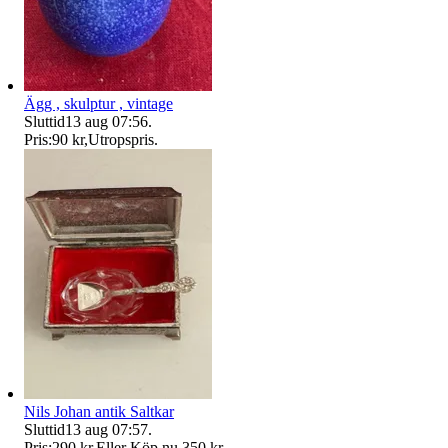
Ägg , skulptur , vintage
Sluttid
13 aug 07:56
.
Pris:
90 kr
,
Utropspris
.
Nils Johan antik Saltkar
Sluttid
13 aug 07:57
.
Pris:
290 kr
,
Eller Köp nu
350 kr
,
.