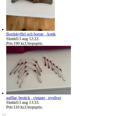
Bordskyffel och borste , Antik
Sluttid
13 aug 12:22
.
Pris:
190 kr
,
Utropspris
.
gafflar, bestick , vintage , nysilver
Sluttid
13 aug 13:33
.
Pris:
110 kr
,
Utropspris
.