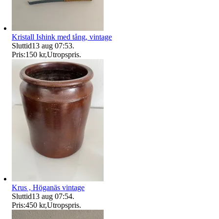
Kristall Ishink med tång, vintage
Sluttid
13 aug 07:53
.
Pris:
150 kr
,
Utropspris
.
Krus , Höganäs vintage
Sluttid
13 aug 07:54
.
Pris:
450 kr
,
Utropspris
.