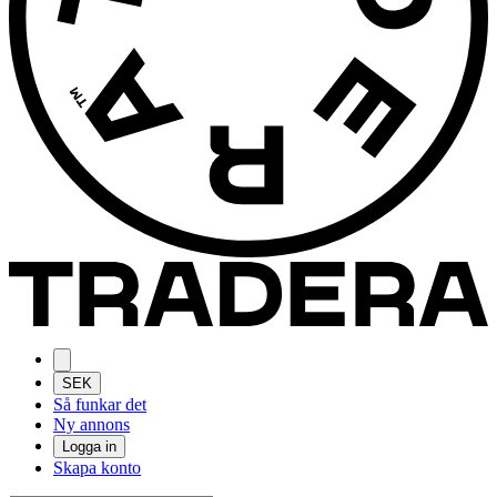
SEK
Så funkar det
Ny annons
Logga in
Skapa konto