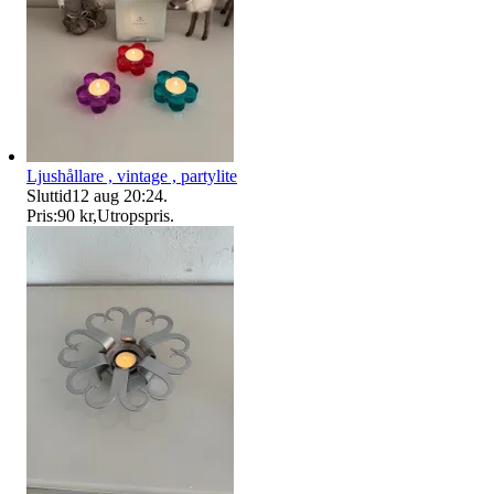
Ljushållare , vintage , partylite
Sluttid
12 aug 20:24
.
Pris:
90 kr
,
Utropspris
.