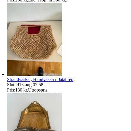
Strandväska , Handväska i flätat rep
Sluttid
13 aug 07:58
.
Pris:
130 kr
,
Utropspris
.