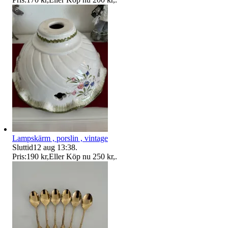
Lampskärm , porslin , vintage
Sluttid
12 aug 13:38
.
Pris:
190 kr
,
Eller Köp nu
250 kr
,
.