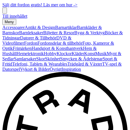
Sälj ditt fordon gratis! Läs mer om hur ->
Till innehållet
Meny
Accessoarer
Antikt & Design
Barnartiklar
Barnkläder &
Barnskor
Barnleksaker
Biljetter & Resor
Bygg & Verktyg
Böcker &
Tidningar
Datorer & Tillbehör
DVD &
Videofilmer
Fordon
Fordonsdelar & tillbehör
Foto, Kameror &
Optik
Frimärken
Handgjort & Konsthantverk
Hem &
Hushåll
Hemelektronik
Hobby
Klockor
Kläder
Konst
Musik
Mynt &
Sedlar
Samlarsaker
Skor
Skönhet
Smycken & Ädelstenar
Sport &
Fritid
Telefoni, Tablets & Wearables
Trädgård & Växter
TV-spel &
Datorspel
Vykort & Bilder
Övrigt
Inspiration