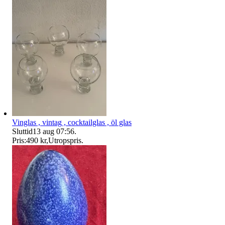
Vinglas , vintag , cocktailglas , öl glas
Sluttid
13 aug 07:56
.
Pris:
490 kr
,
Utropspris
.