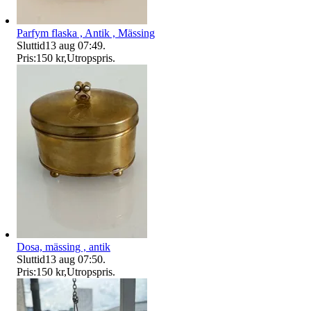
Parfym flaska , Antik , Mässing
Sluttid
13 aug 07:49
.
Pris:
150 kr
,
Utropspris
.
Dosa, mässing , antik
Sluttid
13 aug 07:50
.
Pris:
150 kr
,
Utropspris
.