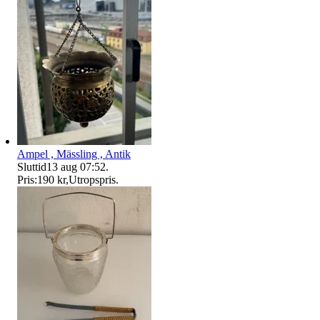
Ampel , Mässling , Antik
Sluttid
13 aug 07:52
.
Pris:
190 kr
,
Utropspris
.