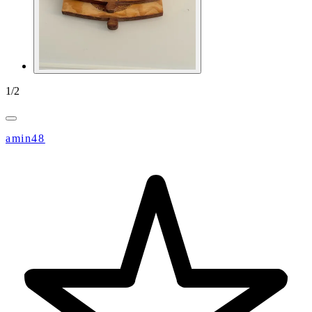
1
/
2
amin48