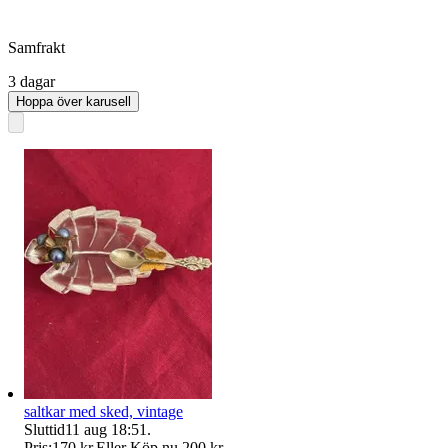
Samfrakt
3 dagar
Hoppa över karusell
saltkar med sked, vintage
Sluttid
11 aug 18:51
.
Pris:
170 kr
,
Eller Köp nu
200 kr
,
.