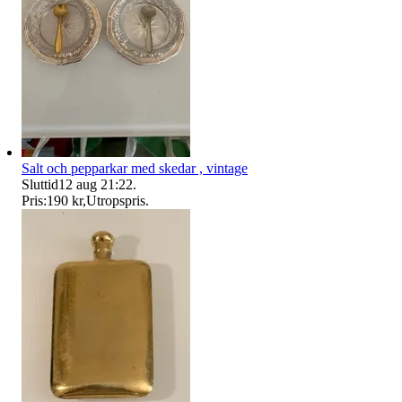
Salt och pepparkar med skedar , vintage
Sluttid
12 aug 21:22
.
Pris:
190 kr
,
Utropspris
.