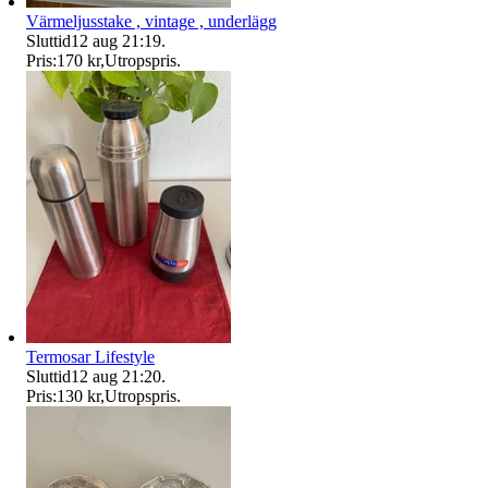
Värmeljusstake , vintage , underlägg
Sluttid
12 aug 21:19
.
Pris:
170 kr
,
Utropspris
.
Termosar Lifestyle
Sluttid
12 aug 21:20
.
Pris:
130 kr
,
Utropspris
.