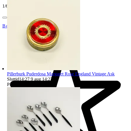
1
/
6
Bohagsbyrån
Pillerburk Puderdosa Margaret Rose England Vintage Ask
Sluttid
14:27
9 aug 14:27
.
Pris:
50 kr
,
Utropspris
.