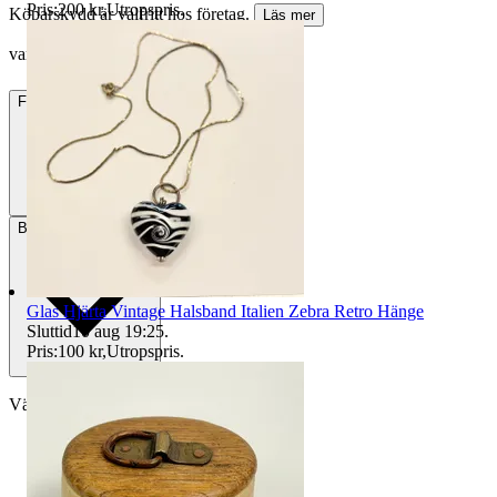
Pris:
200 kr
,
Utropspris
.
Köparskydd är valfritt hos företag.
Läs mer
van_the_man vann auktionen
Frakt
98 kr DSV
Betalning
Via Tradera
Glas Hjärta Vintage Halsband Italien Zebra Retro Hänge
Sluttid
10 aug 19:25
.
Pris:
100 kr
,
Utropspris
.
Välj till köparskydd