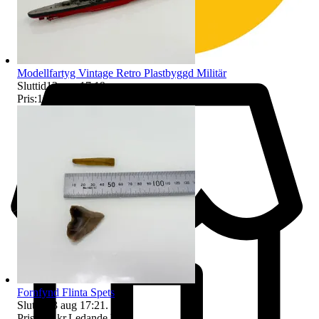
Modellfartyg Vintage Retro Plastbyggd Militär
Sluttid
13 aug 17:19
.
Pris:
100 kr
,
Utropspris
.
Fornfynd Flinta Spets
Sluttid
13 aug 17:21
.
Pris:
100 kr
,
Ledande bud
.