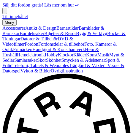
Sälj ditt fordon gratis! Läs mer om hur ->
Till innehållet
Meny
Accessoarer
Antikt & Design
Barnartiklar
Barnkläder &
Barnskor
Barnleksaker
Biljetter & Resor
Bygg & Verktyg
Böcker &
Tidningar
Datorer & Tillbehör
DVD &
Videofilmer
Fordon
Fordonsdelar & tillbehör
Foto, Kameror &
Optik
Frimärken
Handgjort & Konsthantverk
Hem &
Hushåll
Hemelektronik
Hobby
Klockor
Kläder
Konst
Musik
Mynt &
Sedlar
Samlarsaker
Skor
Skönhet
Smycken & Ädelstenar
Sport &
Fritid
Telefoni, Tablets & Wearables
Trädgård & Växter
TV-spel &
Datorspel
Vykort & Bilder
Övrigt
Inspiration