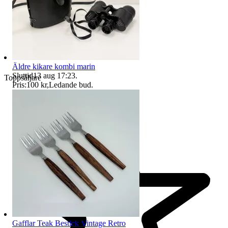
Äldre kikare kombi marin
Sluttid
13 aug 17:23
.
Toppsäljare
Pris:
100 kr
,
Ledande bud
.
Gafflar Teak Bestick Vintage Retro