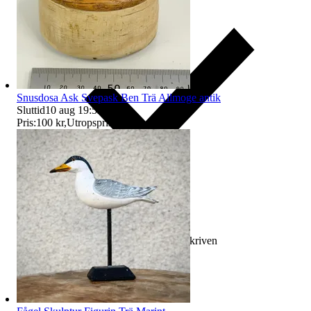
Snusdosa Ask Svepask Ben Trä Allmoge antik
Sluttid
10 aug 19:52
.
Pris:
100 kr
,
Utropspris
.
Ersättning om varan inte är som beskriven