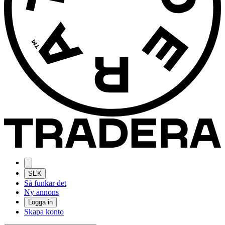
SEK
Så funkar det
Ny annons
Logga in
Skapa konto