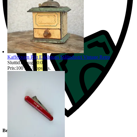
Kaffekvarn Plåt Eskilstuna Stålindustri Vintage Retro
Sluttid
10 aug 20:04
.
Pris:
100 kr
,
Utropspris
.
Beskrivning