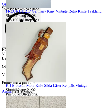
Okej använt skick
Synliga tecken på slitage
FREUNDE 217 Germany Kniv Vintage Retro Knife Tyskland
Sluttid
10 aug 20:08
.
Pris:
100 kr
,
Utropspris
.
Höjd ca 27-29 cm
Vikt ca 1,1 kg
Begagnat skick
Objektnr
734 824 640
Visningar
67
Publicerad
4 jun 12:30
K J Eriksson Mora Kniv Slida Läser Renpäls Vintage
Sluttid
10 aug 21:02
.
Anmäl
Sälj liknande
Pris:
50 kr
,
Utropspris
.