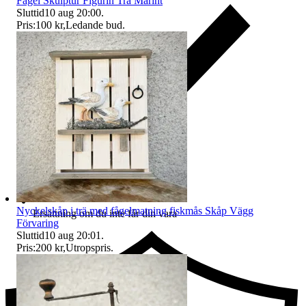
Fågel Skulptur Figurin Trä Marint
Sluttid
10 aug 20:00
.
Pris:
100 kr
,
Ledande bud
.
Nyckelskåp i trä med fågelmatning fiskmås Skåp Vägg
Ersättning om du inte får din vara
Förvaring
Sluttid
10 aug 20:01
.
Pris:
200 kr
,
Utropspris
.