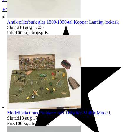
Hässleholm
,
Sverige
Antik pillerburk glas 1800/1900-tal Koppar Lantligt lockask
Sluttid
13 aug 17:05
.
Pris:
100 kr
,
Utropspris
.
Modellpaket med Soldater och Tillbehör Militär Modell
Sluttid
13 aug 17:09
.
Pris:
100 kr
,
Utropspris
.