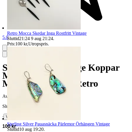
Retro Mocca Skedar Inga Rostfritt Vintage
5.0
Sluttid
21:24
9 aug 21:24
.
Pris:
100 kr
,
Utropspris
.
Spiral Resår Vintage Koppar
Metall Fjäder
Möbeltapetsering Retro
Avslutad
14 jun 20:30
Slutpris
∙
Visa bud
Sterling Silver Pauasnäcka Pärlemor Örhängen Vintage
100 kr
Sluttid
10 aug 19:20
.