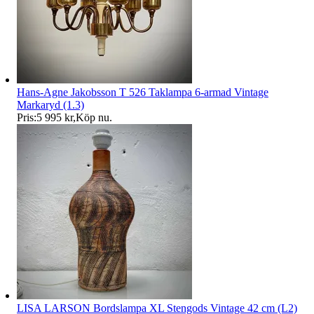
Hans-Agne Jakobsson T 526 Taklampa 6-armad Vintage
Markaryd (1.3)
Pris:
5 995 kr
,
Köp nu
.
LISA LARSON Bordslampa XL Stengods Vintage 42 cm (L2)