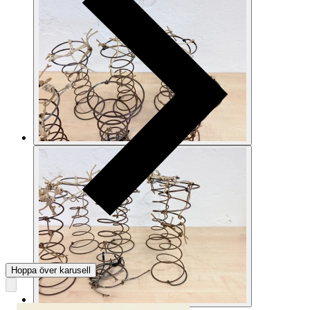
Hoppa över karusell