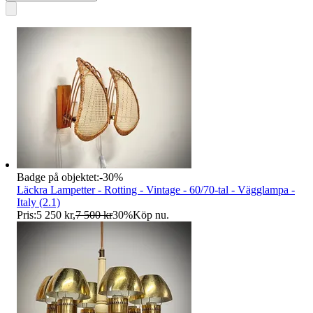
Badge på objektet:
-
30
%
Läckra Lampetter - Rotting - Vintage - 60/70-tal - Vägglampa -
Italy (2.1)
Pris:
5 250 kr
,
7 500 kr
30
%
Köp nu
.