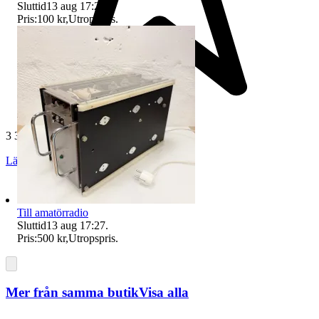
Sluttid
13 aug 17:24
.
Pris:
100 kr
,
Utropspris
.
3 327 omdömen
Läs omdömen
Följ
Till amatörradio
Sluttid
13 aug 17:27
.
Pris:
500 kr
,
Utropspris
.
Mer från samma butik
Visa alla