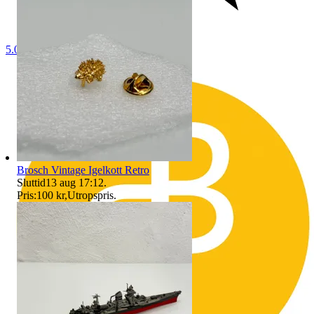
5.0
Brosch Vintage Igelkott Retro
Sluttid
13 aug 17:12
.
Pris:
100 kr
,
Utropspris
.