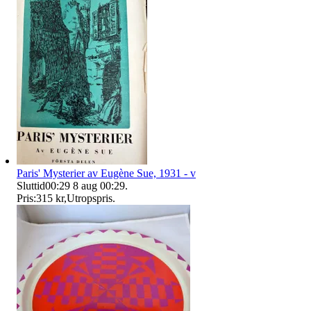
Paris' Mysterier av Eugène Sue, 1931 - v
Sluttid
00:29
8 aug 00:29
.
Pris:
315 kr
,
Utropspris
.