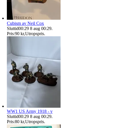
Cubism av Neil Cox
Sluttid
00:29
8 aug 00:29
.
Pris:
90 kr
,
Utropspris
.
WW1 US Army 1918 - v
Sluttid
00:29
8 aug 00:29
.
Pris:
80 kr
,
Utropspris
.