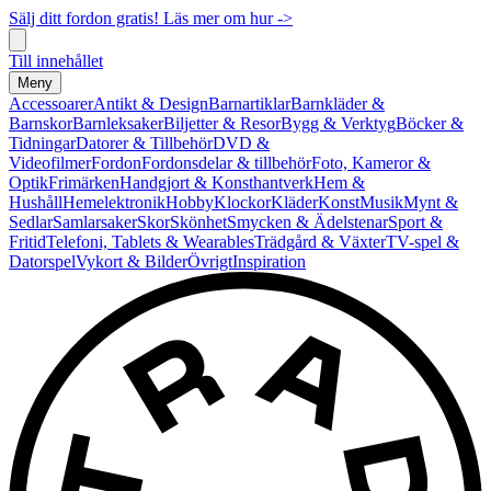
Sälj ditt fordon gratis! Läs mer om hur ->
Till innehållet
Meny
Accessoarer
Antikt & Design
Barnartiklar
Barnkläder &
Barnskor
Barnleksaker
Biljetter & Resor
Bygg & Verktyg
Böcker &
Tidningar
Datorer & Tillbehör
DVD &
Videofilmer
Fordon
Fordonsdelar & tillbehör
Foto, Kameror &
Optik
Frimärken
Handgjort & Konsthantverk
Hem &
Hushåll
Hemelektronik
Hobby
Klockor
Kläder
Konst
Musik
Mynt &
Sedlar
Samlarsaker
Skor
Skönhet
Smycken & Ädelstenar
Sport &
Fritid
Telefoni, Tablets & Wearables
Trädgård & Växter
TV-spel &
Datorspel
Vykort & Bilder
Övrigt
Inspiration