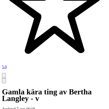
5.0
Gamla kära ting av Bertha
Langley - v
Avslutad
7 aug 16:19