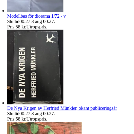
Modellbas för diorama 1/72 - v
Sluttid
00:27
8 aug 00:27
.
Pris:
58 kr
,
Utropspris
.
De Nya Krigen av Herfried Münkler, okänt publiceringsår
Sluttid
00:27
8 aug 00:27
.
Pris:
58 kr
,
Utropspris
.