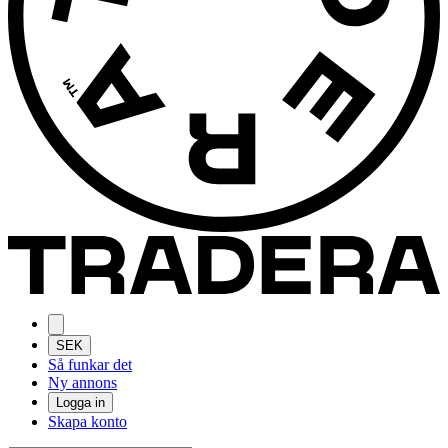
SEK
Så funkar det
Ny annons
Logga in
Skapa konto