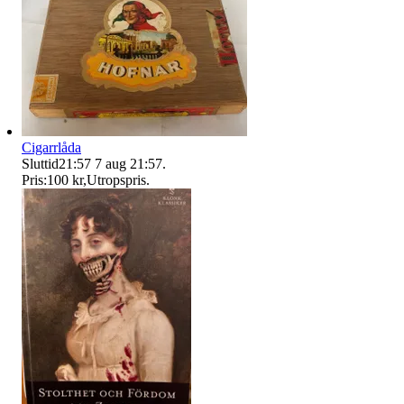
Cigarrlåda
Sluttid
21:57
7 aug 21:57
.
Pris:
100 kr
,
Utropspris
.