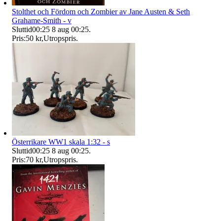
Stolthet och Fördom och Zombier av Jane Austen & Seth
Grahame-Smith - v
Sluttid
00:25
8 aug 00:25
.
Pris:
50 kr
,
Utropspris
.
Österrikare WW1 skala 1:32 - s
Sluttid
00:25
8 aug 00:25
.
Pris:
70 kr
,
Utropspris
.