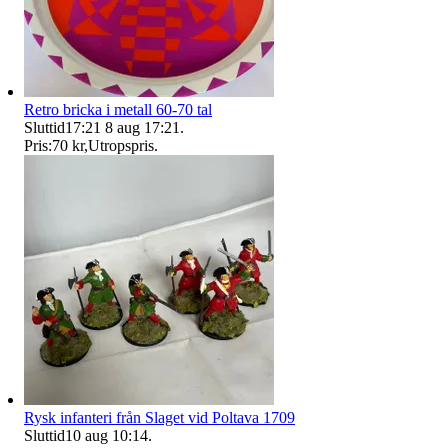
Retro bricka i metall 60-70 tal
Sluttid
17:21
8 aug 17:21
.
Pris:
70 kr
,
Utropspris
.
Rysk infanteri från Slaget vid Poltava 1709
Sluttid
10 aug 10:14
.