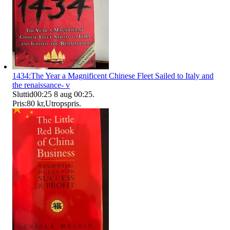
1434:The Year a Magnificent Chinese Fleet Sailed to Italy and
the renaissance- v
Sluttid
00:25
8 aug 00:25
.
Pris:
80 kr
,
Utropspris
.