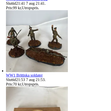
Sluttid
21:41
7 aug 21:41
.
Pris:
99 kr
,
Utropspris
.
WW1 Brittiska soldater
Sluttid
21:53
7 aug 21:53
.
Pris:
70 kr
,
Utropspris
.