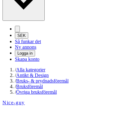
SEK
Så funkar det
Ny annons
Logga in
Skapa konto
/
Alla kategorier
/
Antikt & Design
/
Bruks- & prydnadsföremål
/
Bruksföremål
/
Övriga bruksföremål
Nice-guy