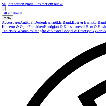
Sälj ditt fordon gratis! Läs mer om hur ->
Till innehållet
Meny
Accessoarer
Antikt & Design
Barnartiklar
Barnkläder & Barnskor
Barnl
Kameror & Optik
Frimärken
Handgjort & Konsthantverk
Hem & Hushå
Tablets & Wearables
Trädgård & Växter
TV-spel & Datorspel
Vykort &