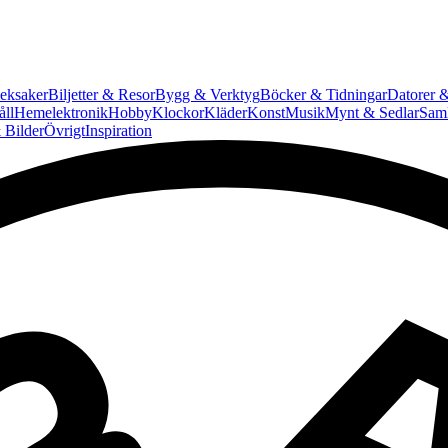
eksaker
Biljetter & Resor
Bygg & Verktyg
Böcker & Tidningar
Datorer &
ll
Hemelektronik
Hobby
Klockor
Kläder
Konst
Musik
Mynt & Sedlar
Saml
 Bilder
Övrigt
Inspiration