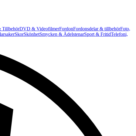
 Tillbehör
DVD & Videofilmer
Fordon
Fordonsdelar & tillbehör
Foto,
arsaker
Skor
Skönhet
Smycken & Ädelstenar
Sport & Fritid
Telefoni,