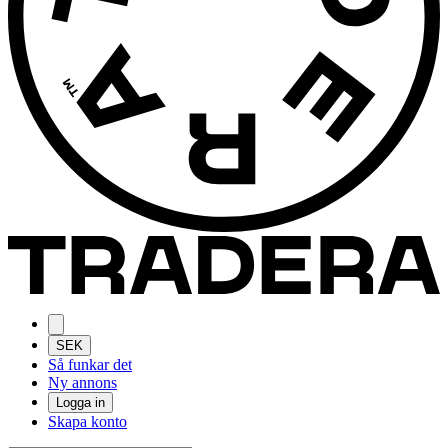
SEK
Så funkar det
Ny annons
Logga in
Skapa konto