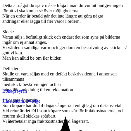
Detta är något du själv måste fråga innan du vunnit budgivningen
för att vi ska kunna se över möjligheterna.
När en order är betald går det inte längre att göra några
ändringar eller lägga till fler varor i ordern.
Skick:
Varan säljs i befintligt skick och endast det som syns på bilderna
ingår om ej annat anges.
Vi värderar samtliga varor och ger dom en beskrivning av skicket så
gott vi kan.
Man kan alltid be om fler bilder.
Defekter:
Skulle en vara säljas med en defekt beskrivs denna i annonsen
tillsammans
med skick-beskrivningen och är
inte giltig anledning till en reklamation.
Bohagsbyrån
14 dagars ångerrätt
Hässleholm
,
Sverige
Som köpare har du 14 dagars ångerrätt enligt lag om distansavtal.
Vid retur är det DU som köpare som står för fraktkostnaderna, och
returen skall skickas spårbart.
Vi återbetalar inga fraktkostnader vid ångerrätt.