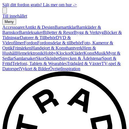
Sälj ditt fordon gratis! Läs mer om hur ->
Till innehållet
Meny
Accessoarer
Antikt & Design
Barnartiklar
Barnkläder &
Barnskor
Barnleksaker
Biljetter & Resor
Bygg & Verktyg
Böcker &
Tidningar
Datorer & Tillbehör
DVD &
Videofilmer
Fordon
Fordonsdelar & tillbehör
Foto, Kameror &
Optik
Frimärken
Handgjort & Konsthantverk
Hem &
Hushåll
Hemelektronik
Hobby
Klockor
Kläder
Konst
Musik
Mynt &
Sedlar
Samlarsaker
Skor
Skönhet
Smycken & Ädelstenar
Sport &
Fritid
Telefoni, Tablets & Wearables
Trädgård & Växter
TV-spel &
Datorspel
Vykort & Bilder
Övrigt
Inspiration