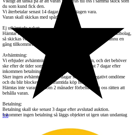
Viktigt att tänka på är att varan levereras till oss i samma skick som
du som kund fick den.
Vi återbetalar senast 14 dagar efter mottagen vara.
Varan skall skickas med spårbart frakt.
Ej uthämtade paket:
Hämtar ni inte ut varan efter påminnelse från ombud och fraktbolag,
så skickas varan tillbaka till oss, och skall varan skickas ännu en
gång tillkommer en avgift om 395kr + Fraktavgift.
Avhämtning:
Vi erbjuder avhämtning i vår butik i Hässleholm, och det behöver
ske efter de tider som vi kan erbjuda, dock senast 7 dagar efter
inkommen betalning.
Sker ingen avhämtning efter 7 dagar så lämnas negativt omdöme
och du blir blockerad från framtida köp hos oss.
Hämtas inte varan ut inom 2 månader förbehåller vi oss rätten att
behålla varan.
Betalning:
Betalning skall ske senast 3 dagar efter avslutad auktion.
Inkommer ingen betalning så läggs objektet ut igen utan undantag
5.0
Köpare utanför sveriges gränsen måste kontakta oss innan bud läggs
så vi kan räkna ut vad