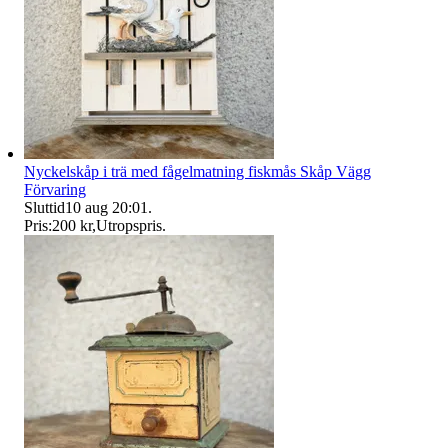
Nyckelskåp i trä med fågelmatning fiskmås Skåp Vägg
Förvaring
Sluttid
10 aug 20:01
.
Pris:
200 kr
,
Utropspris
.