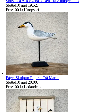
Snusdosa Ask Svepask Ben Trä Allmoge antik
Sluttid
10 aug 19:52
.
Pris:
100 kr
,
Utropspris
.
Fågel Skulptur Figurin Trä Marint
Sluttid
10 aug 20:00
.
Pris:
100 kr
,
Ledande bud
.