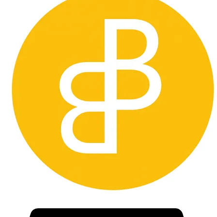
frakten kommer att kosta och om det går att skicka med spårbar frakt
vilket är ett krav från oss.
Väljer man att buda utan att kontakta oss först så förbehåller vi oss
rätten att avbryta köpet och du som köpare
blir blockerad från framtida köp