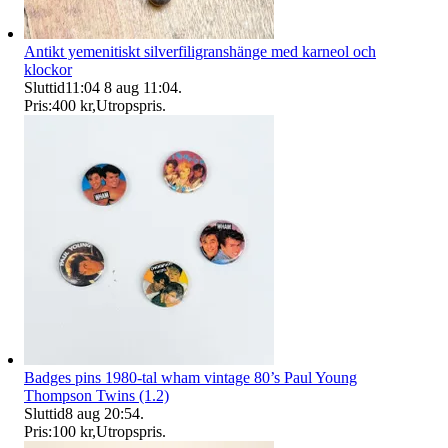
Antikt yemenitiskt silverfiligranshänge med karneol och
klockor
Sluttid
11:04
8 aug 11:04
.
Pris:
400 kr
,
Utropspris
.
Badges pins 1980-tal wham vintage 80’s Paul Young
Thompson Twins (1.2)
Sluttid
8 aug 20:54
.
Pris:
100 kr
,
Utropspris
.