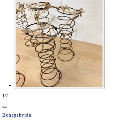
1
/
7
Bohagsbyrån