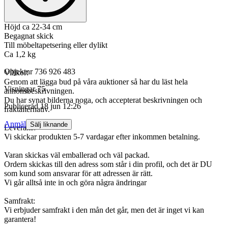
Höjd ca 22-34 cm
Begagnat skick
Till möbeltapetsering eller dylikt
Ca 1,2 kg
Objektnr
736 926 483
Villkor:
Genom att lägga bud på våra auktioner så har du läst hela
Visningar
75
annonsbeskrivningen.
Du har synat bilderna noga, och accepterat beskrivningen och
Publicerad
18 jun 12:26
fraktalternativ.
Anmäl
Sälj liknande
Leverans:
Vi skickar produkten 5-7 vardagar efter inkommen betalning.
Varan skickas väl emballerad och väl packad.
Ordern skickas till den adress som står i din profil, och det är DU
som kund som ansvarar för att adressen är rätt.
Vi går alltså inte in och göra några ändringar
Samfrakt:
Vi erbjuder samfrakt i den mån det går, men det är inget vi kan
garantera!