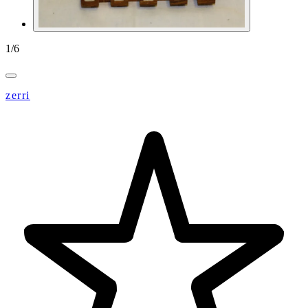
1
/
6
zerri