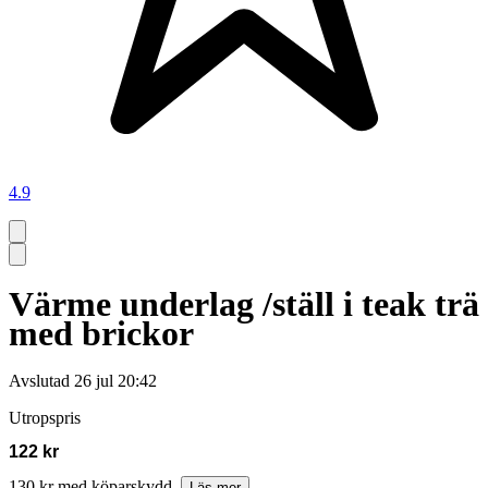
4.9
Värme underlag /ställ i teak trä
med brickor
Avslutad
26 jul 20:42
Utropspris
122 kr
130 kr med köparskydd.
Läs mer