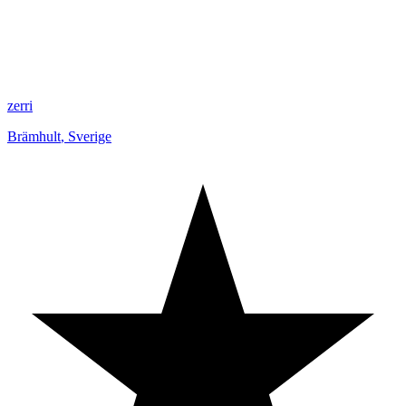
zerri
Brämhult
,
Sverige