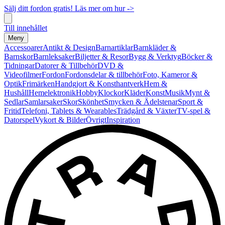
Sälj ditt fordon gratis! Läs mer om hur ->
Till innehållet
Meny
Accessoarer
Antikt & Design
Barnartiklar
Barnkläder &
Barnskor
Barnleksaker
Biljetter & Resor
Bygg & Verktyg
Böcker &
Tidningar
Datorer & Tillbehör
DVD &
Videofilmer
Fordon
Fordonsdelar & tillbehör
Foto, Kameror &
Optik
Frimärken
Handgjort & Konsthantverk
Hem &
Hushåll
Hemelektronik
Hobby
Klockor
Kläder
Konst
Musik
Mynt &
Sedlar
Samlarsaker
Skor
Skönhet
Smycken & Ädelstenar
Sport &
Fritid
Telefoni, Tablets & Wearables
Trädgård & Växter
TV-spel &
Datorspel
Vykort & Bilder
Övrigt
Inspiration