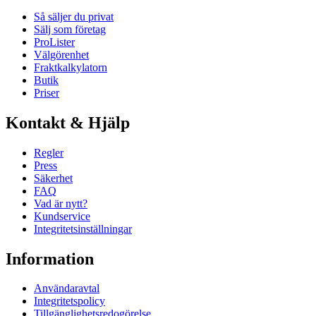
Så säljer du privat
Sälj som företag
ProLister
Välgörenhet
Fraktkalkylatorn
Butik
Priser
Kontakt & Hjälp
Regler
Press
Säkerhet
FAQ
Vad är nytt?
Kundservice
Integritetsinställningar
Information
Användaravtal
Integritetspolicy
Tillgänglighetsredogörelse