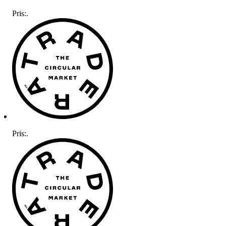
Pris:
.
Pris:
.