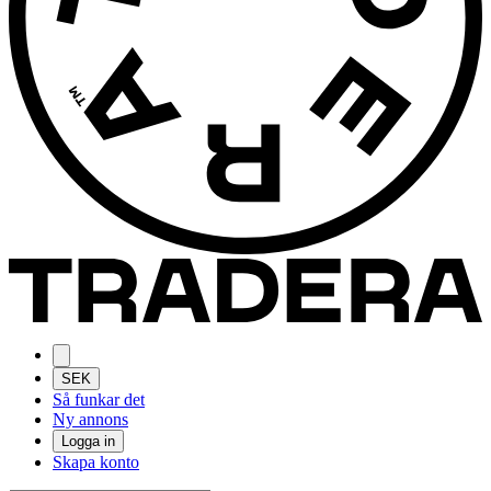
SEK
Så funkar det
Ny annons
Logga in
Skapa konto