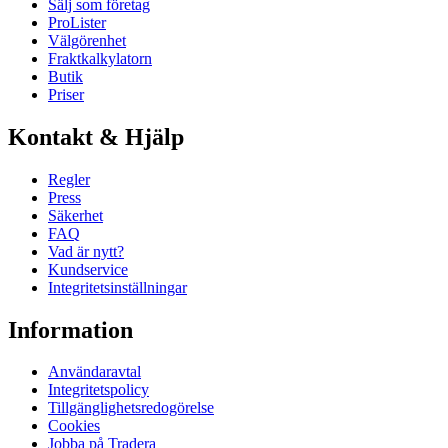
Sälj som företag
ProLister
Välgörenhet
Fraktkalkylatorn
Butik
Priser
Kontakt & Hjälp
Regler
Press
Säkerhet
FAQ
Vad är nytt?
Kundservice
Integritetsinställningar
Information
Användaravtal
Integritetspolicy
Tillgänglighetsredogörelse
Cookies
Jobba på Tradera