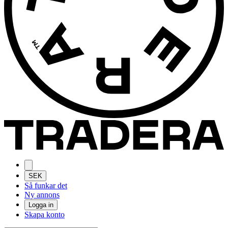
SEK
Så funkar det
Ny annons
Logga in
Skapa konto