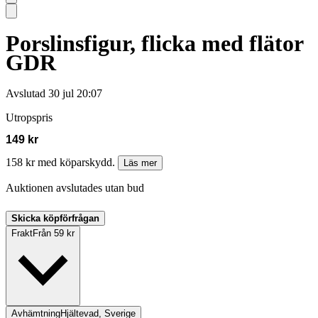
Porslinsfigur, flicka med flätor
GDR
Avslutad
30 jul 20:07
Utropspris
149 kr
158 kr med köparskydd.
Läs mer
Auktionen avslutades utan bud
Skicka köpförfrågan
Frakt
Från 59 kr
Avhämtning
Hjältevad, Sverige