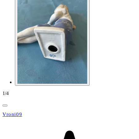
1
/
4
Vroni09