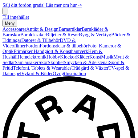
Sälj ditt fordon gratis! Läs mer om hur ->
Till innehållet
Meny
Accessoarer
Antikt & Design
Barnartiklar
Barnkläder &
Barnskor
Barnleksaker
Biljetter & Resor
Bygg & Verktyg
Böcker &
Tidningar
Datorer & Tillbehör
DVD &
Videofilmer
Fordon
Fordonsdelar & tillbehör
Foto, Kameror &
Optik
Frimärken
Handgjort & Konsthantverk
Hem &
Hushåll
Hemelektronik
Hobby
Klockor
Kläder
Konst
Musik
Mynt &
Sedlar
Samlarsaker
Skor
Skönhet
Smycken & Ädelstenar
Sport &
Fritid
Telefoni, Tablets & Wearables
Trädgård & Växter
TV-spel &
Datorspel
Vykort & Bilder
Övrigt
Inspiration