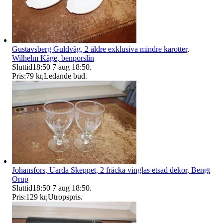
Gustavsberg Guldvåg, 2 äldre exklusiva mindre karotter,
Wilhelm Kåge, benporslin
Sluttid
18:50
7 aug 18:50
.
Pris:
79 kr
,
Ledande bud
.
Johansfors, Uarda Skeppet, 2 fräcka vinglas etsad dekor, Bengt
Orup
Sluttid
18:50
7 aug 18:50
.
Pris:
129 kr
,
Utropspris
.