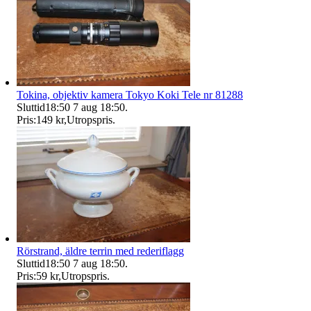
Tokina, objektiv kamera Tokyo Koki Tele nr 81288
Sluttid
18:50
7 aug 18:50
.
Pris:
149 kr
,
Utropspris
.
Rörstrand, äldre terrin med rederiflagg
Sluttid
18:50
7 aug 18:50
.
Pris:
59 kr
,
Utropspris
.