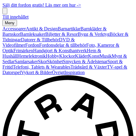
Sälj ditt fordon gratis! Läs mer om hur ->
Till innehållet
Meny
Accessoarer
Antikt & Design
Barnartiklar
Barnkläder &
Barnskor
Barnleksaker
Biljetter & Resor
Bygg & Verktyg
Böcker &
Tidningar
Datorer & Tillbehör
DVD &
Videofilmer
Fordon
Fordonsdelar & tillbehör
Foto, Kameror &
Optik
Frimärken
Handgjort & Konsthantverk
Hem &
Hushåll
Hemelektronik
Hobby
Klockor
Kläder
Konst
Musik
Mynt &
Sedlar
Samlarsaker
Skor
Skönhet
Smycken & Ädelstenar
Sport &
Fritid
Telefoni, Tablets & Wearables
Trädgård & Växter
TV-spel &
Datorspel
Vykort & Bilder
Övrigt
Inspiration