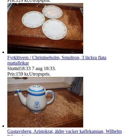
Pris:
129 kr
,
Utropspris
.
Fyrklövern / Christineholm, Smultron, 3 läckra flata
mattallrikar
Sluttid
18:33
7 aug 18:33
.
Pris:
159 kr
,
Utropspris
.
Gustavsberg, Aristokrat, äldre vacker kaffekannan, Wilhelm