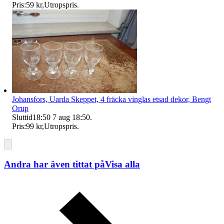
Pris:
59 kr
,
Utropspris
.
Johansfors, Uarda Skeppet, 4 fräcka vinglas etsad dekor, Bengt
Orup
Sluttid
18:50
7 aug 18:50
.
Pris:
99 kr
,
Utropspris
.
Andra har även tittat på
Visa alla