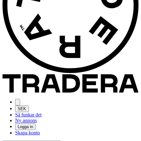
SEK
Så funkar det
Ny annons
Logga in
Skapa konto