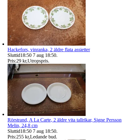
Hackefors, vinranka, 2 äldre flata assietter
Sluttid
18:50
7 aug 18:50
.
Pris:
29 kr
,
Utropspris
.
Rörstrand, A La Carte, 2 äldre vita tallrikar, Signe Persson
Melin, 24,8 cm
Sluttid
18:50
7 aug 18:50
.
Pris:
255 kr
,
Ledande bud
.