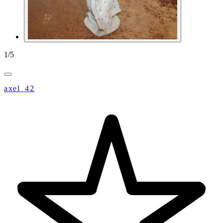
1
/
5
axel_42