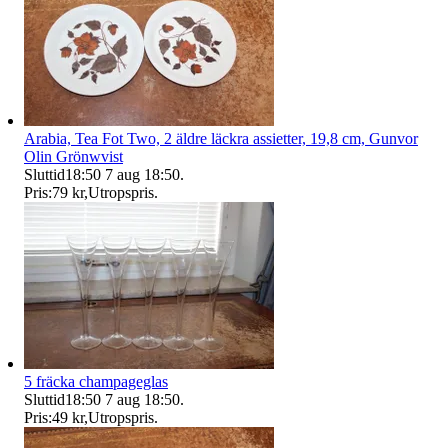
Arabia, Tea Fot Two, 2 äldre läckra assietter, 19,8 cm, Gunvor
Olin Grönwvist
Sluttid
18:50
7 aug 18:50
.
Pris:
79 kr
,
Utropspris
.
5 fräcka champageglas
Sluttid
18:50
7 aug 18:50
.
Pris:
49 kr
,
Utropspris
.