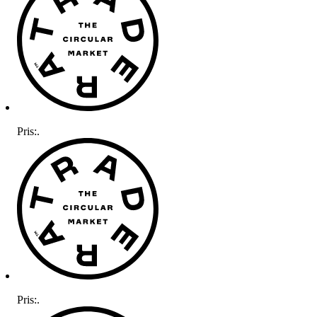
Pris:
.
Pris:
.