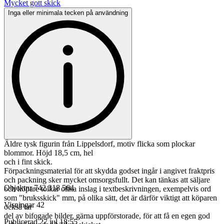
Mycket gott skick
Inga eller minimala tecken på användning
Äldre tysk figurin från Lippelsdorf, motiv flicka som plockar
blommor. Höjd 18,5 cm, hel
och i fint skick.
Förpackningsmaterial för att skydda godset ingår i angivet fraktpris
och packning sker mycket omsorgsfullt. Det kan tänkas att säljare
Objektnr
742 318 564
och köpare tolkar olika inslag i textbeskrivningen, exempelvis ord
som "bruksskick" mm, på olika sätt, det är därför viktigt att köparen
Visningar
42
också tar
del av bifogade bilder, gärna uppförstorade, för att få en egen god
Publicerad
27 jul 18:55