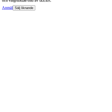
och välgrundad bild av skicket.
Anmäl
Sälj liknande