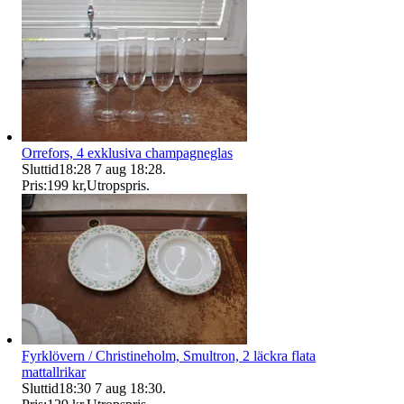
Orrefors, 4 exklusiva champagneglas
Sluttid
18:28
7 aug 18:28
.
Pris:
199 kr
,
Utropspris
.
Fyrklövern / Christineholm, Smultron, 2 läckra flata
mattallrikar
Sluttid
18:30
7 aug 18:30
.