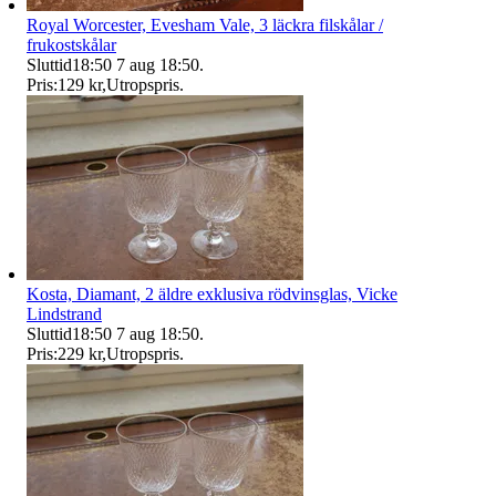
Royal Worcester, Evesham Vale, 3 läckra filskålar /
frukostskålar
Sluttid
18:50
7 aug 18:50
.
Pris:
129 kr
,
Utropspris
.
Kosta, Diamant, 2 äldre exklusiva rödvinsglas, Vicke
Lindstrand
Sluttid
18:50
7 aug 18:50
.
Pris:
229 kr
,
Utropspris
.