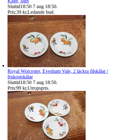
Kåge, sign
Sluttid
18:50
7 aug 18:50
.
Pris:
39 kr
,
Ledande bud
.
Royal Worcester, Evesham Vale, 2 läckra filskålar /
frukostskålar
Sluttid
18:50
7 aug 18:50
.
Pris:
99 kr
,
Utropspris
.