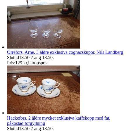
Orrefors, Arne, 3 äldre exklusiva cognacskupor, Nils Landberg
Sluttid
18:50
7 aug 18:50
.
Pris:
129 kr
,
Utropspris
.
Hackefors, 2 äldre mycket exklusiva kaffekopp med fat,
påkostad förgyllning
Sluttid
18:50
7 aug 18:50
.