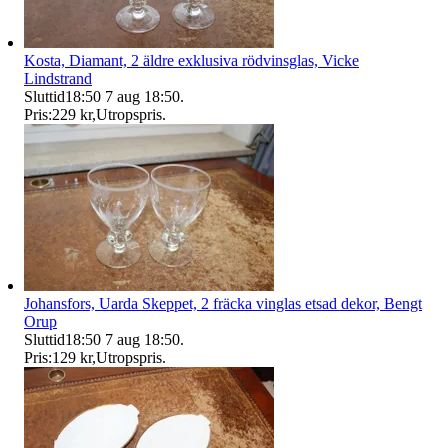
Kosta, Diamant, 2 äldre exklusiva rödvinsglas, Vicke
Lindstrand
Sluttid
18:50
7 aug 18:50
.
Pris:
229 kr
,
Utropspris
.
Johansfors, Uarda Skeppet, 2 fräcka vinglas etsad dekor, Bengt
Orup
Sluttid
18:50
7 aug 18:50
.
Pris:
129 kr
,
Utropspris
.