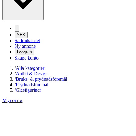
SEK
Så funkar det
Ny annons
Logga in
Skapa konto
/
Alla kategorier
/
Antikt & Design
/
Bruks- & prydnadsföremål
/
Prydnadsföremål
/
Glasfiguriner
Myrorna