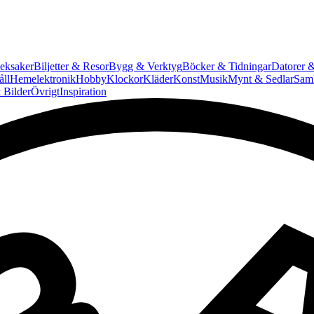
eksaker
Biljetter & Resor
Bygg & Verktyg
Böcker & Tidningar
Datorer &
ll
Hemelektronik
Hobby
Klockor
Kläder
Konst
Musik
Mynt & Sedlar
Saml
 Bilder
Övrigt
Inspiration