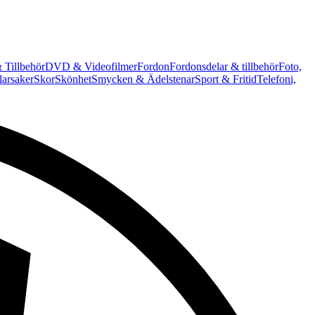
 Tillbehör
DVD & Videofilmer
Fordon
Fordonsdelar & tillbehör
Foto,
arsaker
Skor
Skönhet
Smycken & Ädelstenar
Sport & Fritid
Telefoni,