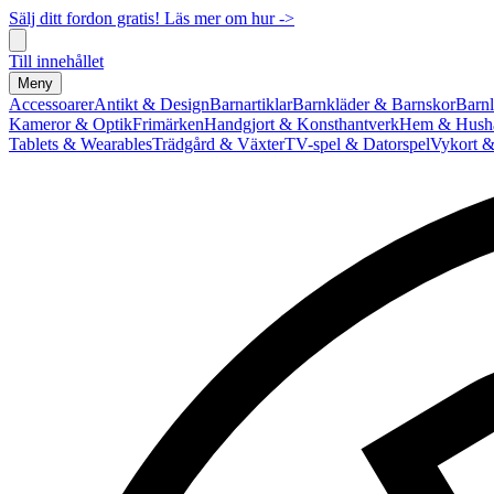
Sälj ditt fordon gratis! Läs mer om hur ->
Till innehållet
Meny
Accessoarer
Antikt & Design
Barnartiklar
Barnkläder & Barnskor
Barnl
Kameror & Optik
Frimärken
Handgjort & Konsthantverk
Hem & Hushå
Tablets & Wearables
Trädgård & Växter
TV-spel & Datorspel
Vykort &