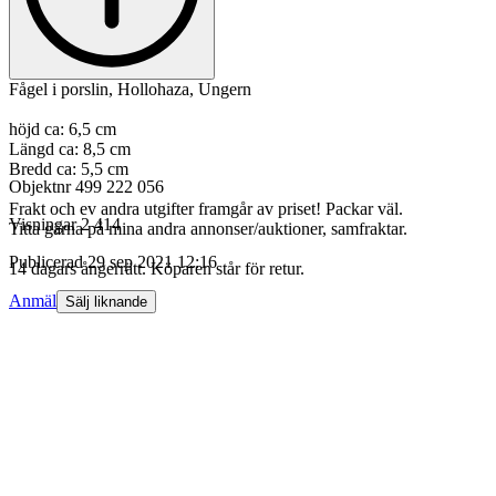
Fågel i porslin, Hollohaza, Ungern
höjd ca: 6,5 cm
Längd ca: 8,5 cm
Bredd ca: 5,5 cm
Objektnr
499 222 056
Frakt och ev andra utgifter framgår av priset! Packar väl.
Visningar
2 414
Titta gärna på mina andra annonser/auktioner, samfraktar.
Publicerad
29 sep 2021 12:16
14 dagars ångerrätt. Köparen står för retur.
Anmäl
Sälj liknande