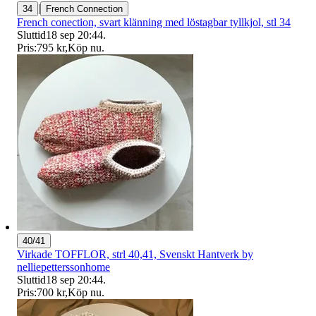
|
34
French Connection
French conection, svart klänning med löstagbar tyllkjol, stl 34
Sluttid
18 sep 20:44
.
Pris:
795 kr
,
Köp nu
.
40/41
Virkade TOFFLOR, strl 40,41, Svenskt Hantverk by
nelliepetterssonhome
Sluttid
18 sep 20:44
.
Pris:
700 kr
,
Köp nu
.