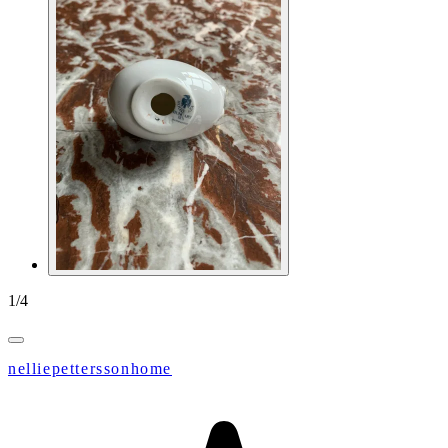
1
/
4
nelliepetterssonhome