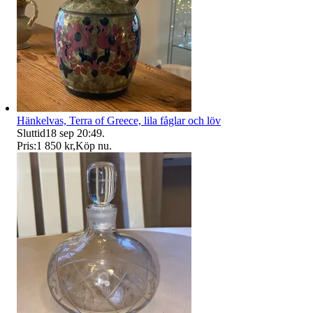
Hänkelvas, Terra of Greece, lila fåglar och löv
Sluttid
18 sep 20:49
.
Pris:
1 850 kr
,
Köp nu
.