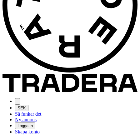
SEK
Så funkar det
Ny annons
Logga in
Skapa konto