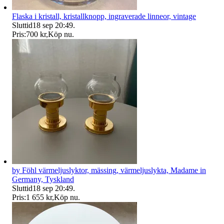
Flaska i kristall, kristallknopp, ingraverade linneor, vintage
Sluttid
18 sep 20:49
.
Pris:
700 kr
,
Köp nu
.
by Föhl värmeljuslyktor, mässing, värmeljuslykta, Madame in
Germany, Tyskland
Sluttid
18 sep 20:49
.
Pris:
1 655 kr
,
Köp nu
.