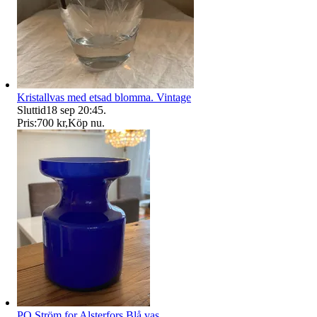
Kristallvas med etsad blomma. Vintage
Sluttid
18 sep 20:45
.
Pris:
700 kr
,
Köp nu
.
PO Ström for Alsterfors Blå vas