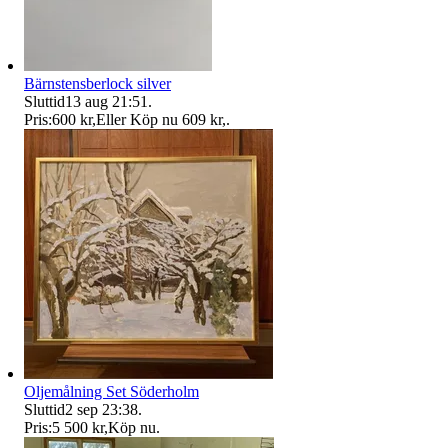
Bärnstensberlock silver
Sluttid
13 aug 21:51
.
Pris:
600 kr
,
Eller Köp nu
609 kr
,
.
Oljemålning Set Söderholm
Sluttid
2 sep 23:38
.
Pris:
5 500 kr
,
Köp nu
.