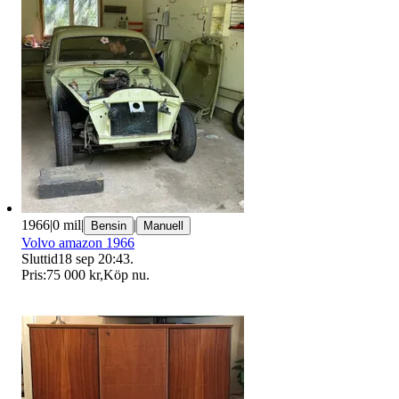
1966
|
0 mil
|
|
Bensin
Manuell
Volvo amazon 1966
Sluttid
18 sep 20:43
.
Pris:
75 000 kr
,
Köp nu
.