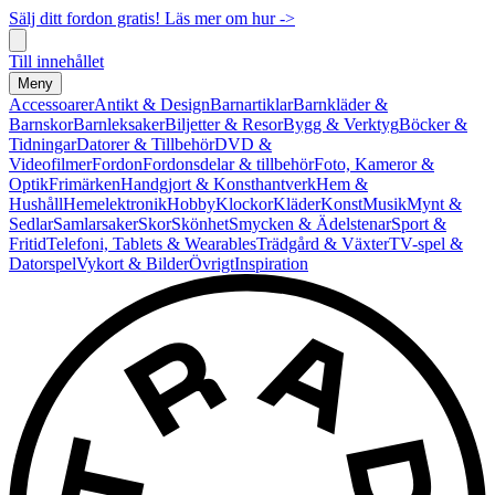
Sälj ditt fordon gratis! Läs mer om hur ->
Till innehållet
Meny
Accessoarer
Antikt & Design
Barnartiklar
Barnkläder &
Barnskor
Barnleksaker
Biljetter & Resor
Bygg & Verktyg
Böcker &
Tidningar
Datorer & Tillbehör
DVD &
Videofilmer
Fordon
Fordonsdelar & tillbehör
Foto, Kameror &
Optik
Frimärken
Handgjort & Konsthantverk
Hem &
Hushåll
Hemelektronik
Hobby
Klockor
Kläder
Konst
Musik
Mynt &
Sedlar
Samlarsaker
Skor
Skönhet
Smycken & Ädelstenar
Sport &
Fritid
Telefoni, Tablets & Wearables
Trädgård & Växter
TV-spel &
Datorspel
Vykort & Bilder
Övrigt
Inspiration