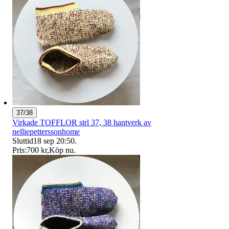
37/38
Virkade TOFFLOR strl 37, 38 hantverk av
nelliepetterssonhome
Sluttid
18 sep 20:50
.
Pris:
700 kr
,
Köp nu
.