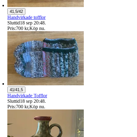
41,5/42
Handvirkade tofflor
Sluttid
18 sep 20:48
.
Pris:
700 kr
,
Köp nu
.
41/41,5
Handvirkade Tofflor
Sluttid
18 sep 20:48
.
Pris:
700 kr
,
Köp nu
.