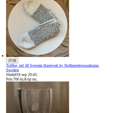
37/38
Tofflor, strl 38 Svenskt Hantverk by Nelliepetterssonhome,
Sweden
Sluttid
18 sep 20:45
.
Pris:
700 kr
,
Köp nu
.