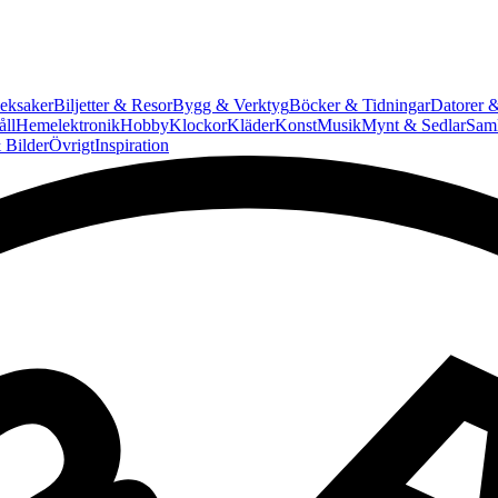
eksaker
Biljetter & Resor
Bygg & Verktyg
Böcker & Tidningar
Datorer &
ll
Hemelektronik
Hobby
Klockor
Kläder
Konst
Musik
Mynt & Sedlar
Saml
 Bilder
Övrigt
Inspiration