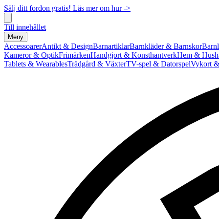
Sälj ditt fordon gratis! Läs mer om hur ->
Till innehållet
Meny
Accessoarer
Antikt & Design
Barnartiklar
Barnkläder & Barnskor
Barnl
Kameror & Optik
Frimärken
Handgjort & Konsthantverk
Hem & Hushå
Tablets & Wearables
Trädgård & Växter
TV-spel & Datorspel
Vykort &