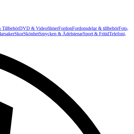
 Tillbehör
DVD & Videofilmer
Fordon
Fordonsdelar & tillbehör
Foto,
arsaker
Skor
Skönhet
Smycken & Ädelstenar
Sport & Fritid
Telefoni,