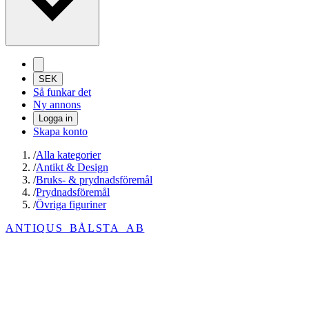
SEK
Så funkar det
Ny annons
Logga in
Skapa konto
/
Alla kategorier
/
Antikt & Design
/
Bruks- & prydnadsföremål
/
Prydnadsföremål
/
Övriga figuriner
ANTIQUS_BÅLSTA_AB