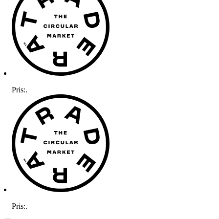
Pris:
.
Pris:
.