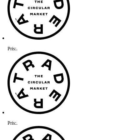
Pris:
.
Pris:
.