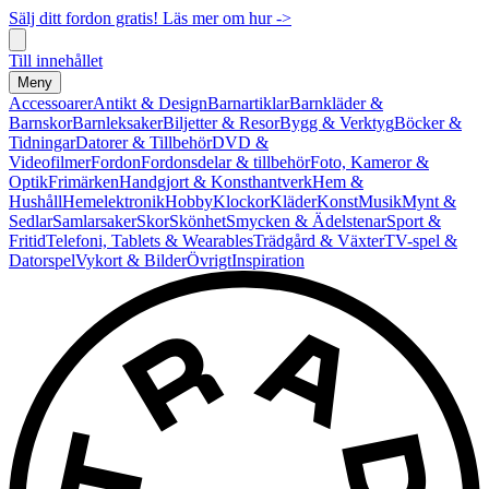
Sälj ditt fordon gratis! Läs mer om hur ->
Till innehållet
Meny
Accessoarer
Antikt & Design
Barnartiklar
Barnkläder &
Barnskor
Barnleksaker
Biljetter & Resor
Bygg & Verktyg
Böcker &
Tidningar
Datorer & Tillbehör
DVD &
Videofilmer
Fordon
Fordonsdelar & tillbehör
Foto, Kameror &
Optik
Frimärken
Handgjort & Konsthantverk
Hem &
Hushåll
Hemelektronik
Hobby
Klockor
Kläder
Konst
Musik
Mynt &
Sedlar
Samlarsaker
Skor
Skönhet
Smycken & Ädelstenar
Sport &
Fritid
Telefoni, Tablets & Wearables
Trädgård & Växter
TV-spel &
Datorspel
Vykort & Bilder
Övrigt
Inspiration