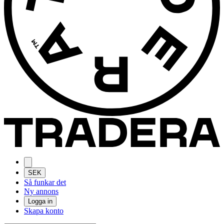
SEK
Så funkar det
Ny annons
Logga in
Skapa konto