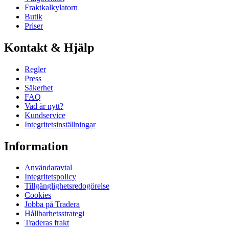
Fraktkalkylatorn
Butik
Priser
Kontakt & Hjälp
Regler
Press
Säkerhet
FAQ
Vad är nytt?
Kundservice
Integritetsinställningar
Information
Användaravtal
Integritetspolicy
Tillgänglighetsredogörelse
Cookies
Jobba på Tradera
Hållbarhetsstrategi
Traderas frakt