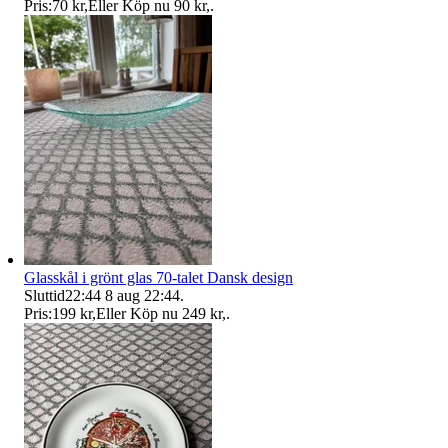
Pris:
70 kr
,
Eller Köp nu
90 kr
,
.
Glasskål i grönt glas 70-talet Dansk design
Sluttid
22:44
8 aug 22:44
.
Pris:
199 kr
,
Eller Köp nu
249 kr
,
.