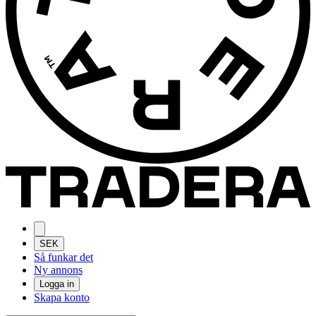
SEK
Så funkar det
Ny annons
Logga in
Skapa konto