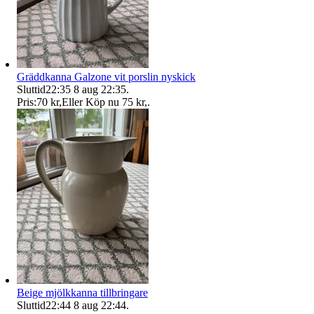
Gräddkanna Galzone vit porslin nyskick
Sluttid
22:35
8 aug 22:35
.
Pris:
70 kr
,
Eller Köp nu
75 kr
,
.
Beige mjölkkanna tillbringare
Sluttid
22:44
8 aug 22:44
.