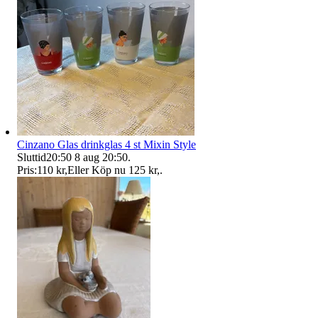
Cinzano Glas drinkglas 4 st Mixin Style
Sluttid
20:50
8 aug 20:50
.
Pris:
110 kr
,
Eller Köp nu
125 kr
,
.