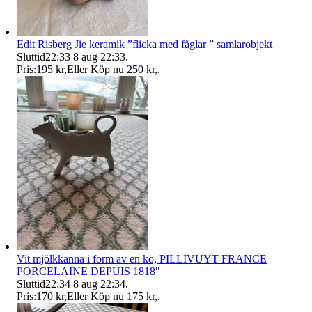
Edit Risberg Jie keramik ”flicka med fåglar ” samlarobjekt
Sluttid
22:33
8 aug 22:33
.
Pris:
195 kr
,
Eller Köp nu
250 kr
,
.
Vit mjölkkanna i form av en ko, PILLIVUYT FRANCE
PORCELAINE DEPUIS 1818"
Sluttid
22:34
8 aug 22:34
.
Pris:
170 kr
,
Eller Köp nu
175 kr
,
.