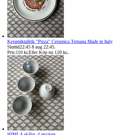
Keramiktallrik "Pizza" Ceramica Ternana Made in Italy
Sluttid
22:45
8 aug 22:45
.
Pris:
110 kr
,
Eller Köp nu
120 kr
,
.
HIMLA skålar, 4 stycken