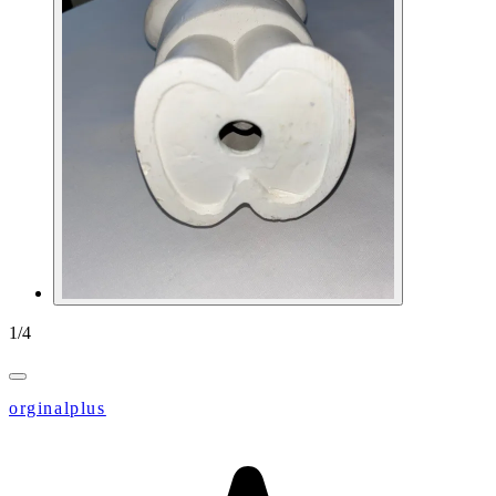
1
/
4
orginalplus