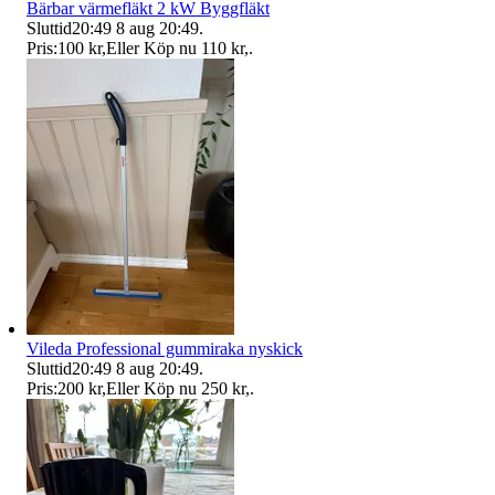
Bärbar värmefläkt 2 kW Byggfläkt
Sluttid
20:49
8 aug 20:49
.
Pris:
100 kr
,
Eller Köp nu
110 kr
,
.
Vileda Professional gummiraka nyskick
Sluttid
20:49
8 aug 20:49
.
Pris:
200 kr
,
Eller Köp nu
250 kr
,
.