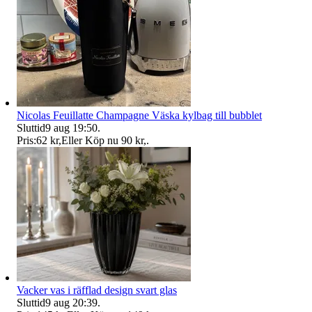
Nicolas Feuillatte Champagne Väska kylbag till bubblet
Sluttid
9 aug 19:50
.
Pris:
62 kr
,
Eller Köp nu
90 kr
,
.
Vacker vas i räfflad design svart glas
Sluttid
9 aug 20:39
.