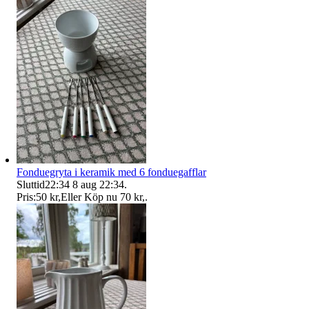
Fonduegryta i keramik med 6 fonduegafflar
Sluttid
22:34
8 aug 22:34
.
Pris:
50 kr
,
Eller Köp nu
70 kr
,
.