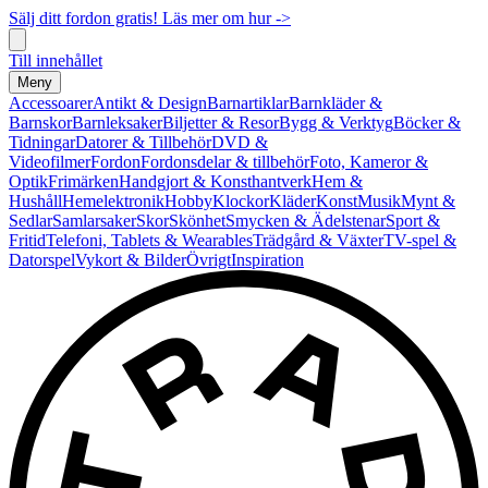
Sälj ditt fordon gratis! Läs mer om hur ->
Till innehållet
Meny
Accessoarer
Antikt & Design
Barnartiklar
Barnkläder &
Barnskor
Barnleksaker
Biljetter & Resor
Bygg & Verktyg
Böcker &
Tidningar
Datorer & Tillbehör
DVD &
Videofilmer
Fordon
Fordonsdelar & tillbehör
Foto, Kameror &
Optik
Frimärken
Handgjort & Konsthantverk
Hem &
Hushåll
Hemelektronik
Hobby
Klockor
Kläder
Konst
Musik
Mynt &
Sedlar
Samlarsaker
Skor
Skönhet
Smycken & Ädelstenar
Sport &
Fritid
Telefoni, Tablets & Wearables
Trädgård & Växter
TV-spel &
Datorspel
Vykort & Bilder
Övrigt
Inspiration