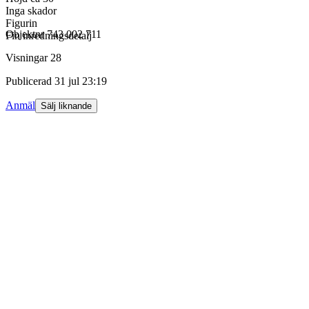
Inga skador
Figurin
Objektnr
743 002 711
Fin inredningsdetalj
Visningar
28
Publicerad
31 jul 23:19
Anmäl
Sälj liknande