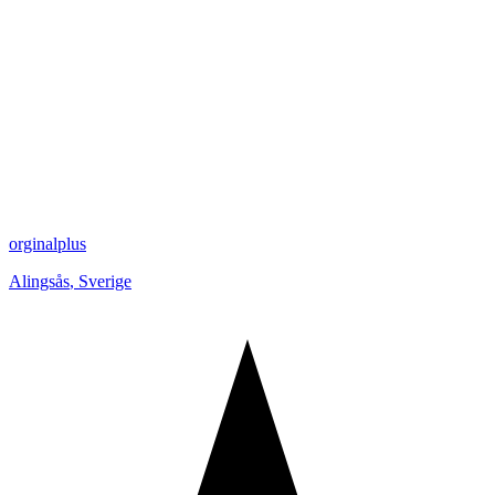
orginalplus
Alingsås
,
Sverige