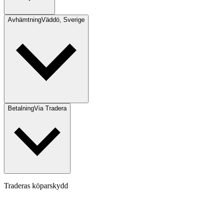
Avhämtning
Väddö, Sverige
Betalning
Via Tradera
Traderas köparskydd