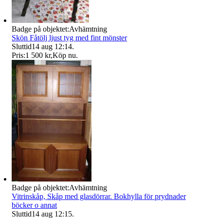
Badge på objektet:
Avhämtning
Skön Fåtölj ljust tyg med fint mönster
Sluttid
14 aug 12:14
.
Pris:
1 500 kr
,
Köp nu
.
Badge på objektet:
Avhämtning
Vitrinskåp, Skåp med glasdörrar. Bokhylla för prydnader
böcker o annat
Sluttid
14 aug 12:15
.