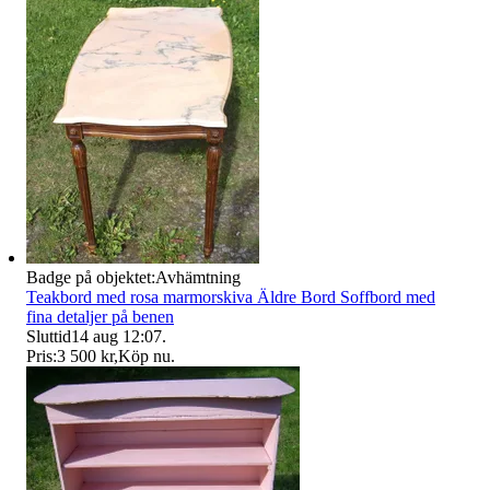
Badge på objektet:
Avhämtning
Teakbord med rosa marmorskiva Äldre Bord Soffbord med
fina detaljer på benen
Sluttid
14 aug 12:07
.
Pris:
3 500 kr
,
Köp nu
.