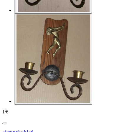
1
/
6
citronchoklad