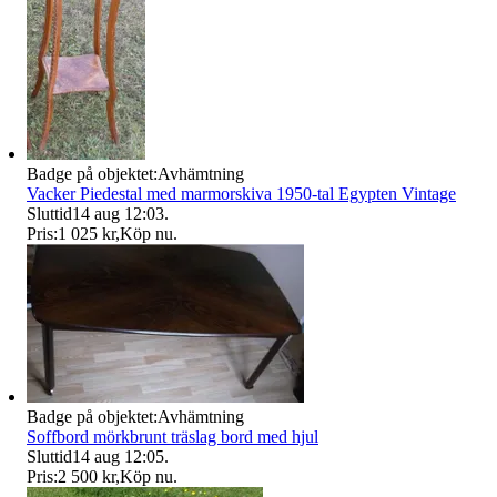
Badge på objektet:
Avhämtning
Vacker Piedestal med marmorskiva 1950-tal Egypten Vintage
Sluttid
14 aug 12:03
.
Pris:
1 025 kr
,
Köp nu
.
Badge på objektet:
Avhämtning
Soffbord mörkbrunt träslag bord med hjul
Sluttid
14 aug 12:05
.
Pris:
2 500 kr
,
Köp nu
.