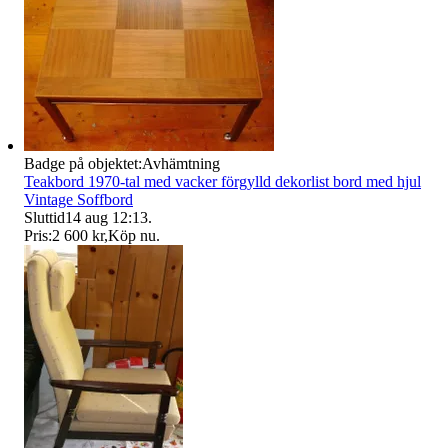
Badge på objektet:
Avhämtning
Teakbord 1970-tal med vacker förgylld dekorlist bord med hjul
Vintage Soffbord
Sluttid
14 aug 12:13
.
Pris:
2 600 kr
,
Köp nu
.