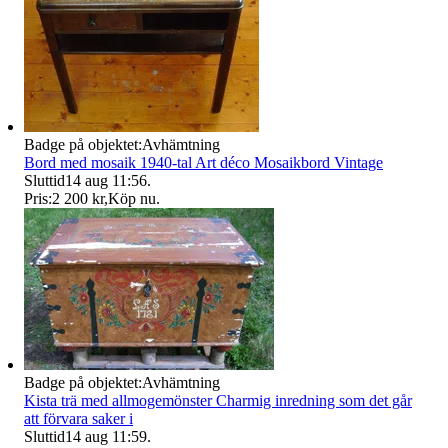
Badge på objektet:
Avhämtning
Bord med mosaik 1940-tal Art déco Mosaikbord Vintage
Sluttid
14 aug 11:56
.
Pris:
2 200 kr
,
Köp nu
.
Badge på objektet:
Avhämtning
Kista trä med allmogemönster Charmig inredning som det går
att förvara saker i
Sluttid
14 aug 11:59
.