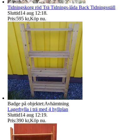
Tidningskorg röd Trä Tidnings-låda Back Tidningsställ
Sluttid
14 aug 12:18
.
Pris:
595 kr
,
Köp nu
.
Badge på objektet:
Avhämtning
Lagerhylla i trä med 4 hyllplan
Sluttid
14 aug 12:19
.
Pris:
390 kr
,
Köp nu
.