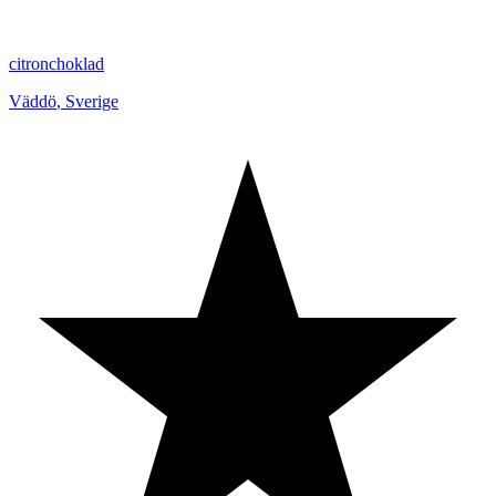
citronchoklad
Väddö
,
Sverige