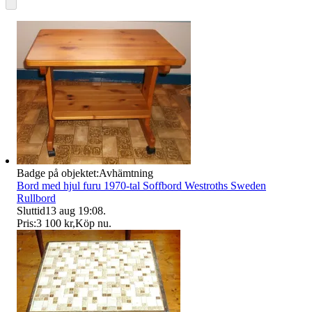
Badge på objektet:
Avhämtning
Bord med hjul furu 1970-tal Soffbord Westroths Sweden
Rullbord
Sluttid
13 aug 19:08
.
Pris:
3 100 kr
,
Köp nu
.