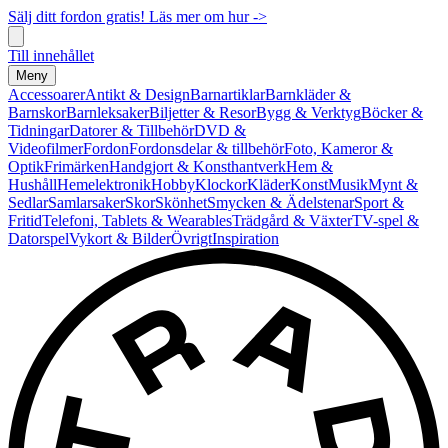
Sälj ditt fordon gratis! Läs mer om hur ->
Till innehållet
Meny
Accessoarer
Antikt & Design
Barnartiklar
Barnkläder &
Barnskor
Barnleksaker
Biljetter & Resor
Bygg & Verktyg
Böcker &
Tidningar
Datorer & Tillbehör
DVD &
Videofilmer
Fordon
Fordonsdelar & tillbehör
Foto, Kameror &
Optik
Frimärken
Handgjort & Konsthantverk
Hem &
Hushåll
Hemelektronik
Hobby
Klockor
Kläder
Konst
Musik
Mynt &
Sedlar
Samlarsaker
Skor
Skönhet
Smycken & Ädelstenar
Sport &
Fritid
Telefoni, Tablets & Wearables
Trädgård & Växter
TV-spel &
Datorspel
Vykort & Bilder
Övrigt
Inspiration