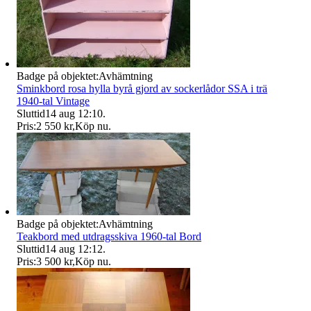
Badge på objektet:
Avhämtning
Sminkbord rosa hylla byrå gjord av sockerlådor SSA i trä
1940-tal Vintage
Sluttid
14 aug 12:10
.
Pris:
2 550 kr
,
Köp nu
.
Badge på objektet:
Avhämtning
Teakbord med utdragsskiva 1960-tal Bord
Sluttid
14 aug 12:12
.
Pris:
3 500 kr
,
Köp nu
.