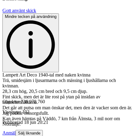
Gott använt skick
Mindre tecken på användning
Lampett Art Deco 1940-tal med naken kvinna
Trä, smidesjärn i ljusarmarna och mässing i ljushållarna och
kvinnan.
28,3 cm hög, 20,5 cm bred och 9,5 cm djup.
Fint skick, men det är lite rost på ytan på insidan av
Objektnr
736 978 760
manschetthållarna.
Det går att putsa om man önskar det, men den är vacker som den är.
Visningar
102
Jag packar omsorgsfullt.
Kan även hämtas på Väddö, 7 km från Älmsta, 3 mil norr om
Publicerad
18 jun 20:21
Norrtälje.
Anmäl
Sälj liknande