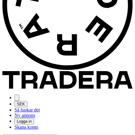
SEK
Så funkar det
Ny annons
Logga in
Skapa konto