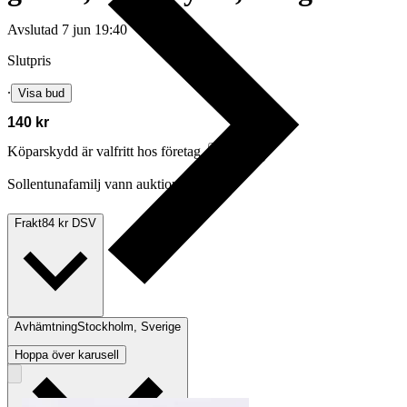
Avslutad
7 jun 19:40
Slutpris
∙
Visa bud
140 kr
Köparskydd är valfritt hos företag.
Läs mer
Sollentunafamilj vann auktionen
Frakt
84 kr DSV
Avhämtning
Stockholm, Sverige
Hoppa över karusell