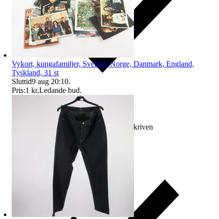
Vykort, kungafamiljer, Sverige, Norge, Danmark, England,
Tyskland, 31 st
Sluttid
9 aug 20:10
.
Pris:
1 kr
,
Ledande bud
.
Ersättning om varan inte är som beskriven