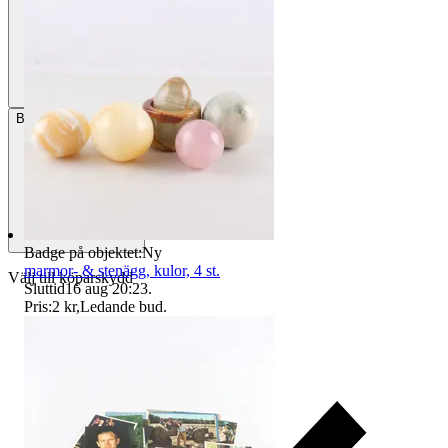
Betalning
Via Tradera
Badge på objektet:
Ny
marmor- & stenägg, kulor, 4 st.
Välj till köparskydd
Sluttid
16 aug 20:23
.
Pris:
2 kr
,
Ledande bud
.