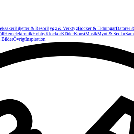
eksaker
Biljetter & Resor
Bygg & Verktyg
Böcker & Tidningar
Datorer &
ll
Hemelektronik
Hobby
Klockor
Kläder
Konst
Musik
Mynt & Sedlar
Saml
 Bilder
Övrigt
Inspiration