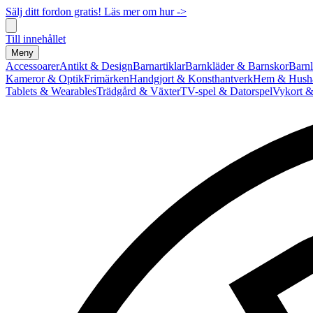
Sälj ditt fordon gratis! Läs mer om hur ->
Till innehållet
Meny
Accessoarer
Antikt & Design
Barnartiklar
Barnkläder & Barnskor
Barnl
Kameror & Optik
Frimärken
Handgjort & Konsthantverk
Hem & Hushå
Tablets & Wearables
Trädgård & Växter
TV-spel & Datorspel
Vykort &