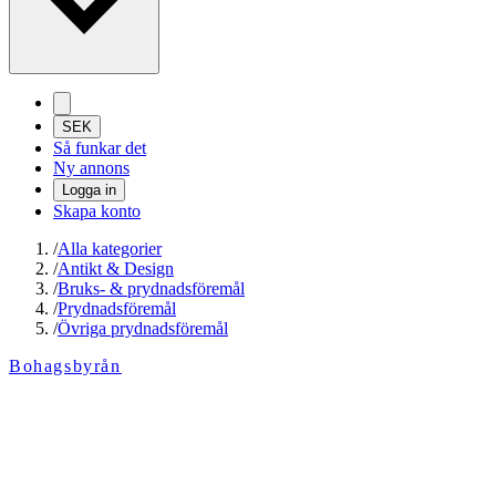
SEK
Så funkar det
Ny annons
Logga in
Skapa konto
/
Alla kategorier
/
Antikt & Design
/
Bruks- & prydnadsföremål
/
Prydnadsföremål
/
Övriga prydnadsföremål
Bohagsbyrån