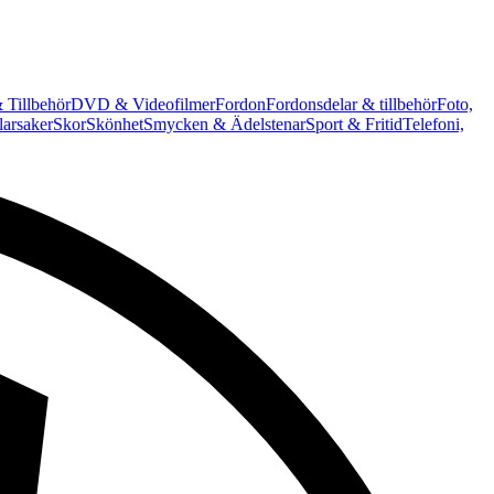
 Tillbehör
DVD & Videofilmer
Fordon
Fordonsdelar & tillbehör
Foto,
arsaker
Skor
Skönhet
Smycken & Ädelstenar
Sport & Fritid
Telefoni,