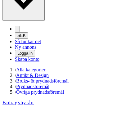
SEK
Så funkar det
Ny annons
Logga in
Skapa konto
/
Alla kategorier
/
Antikt & Design
/
Bruks- & prydnadsföremål
/
Prydnadsföremål
/
Övriga prydnadsföremål
Bohagsbyrån