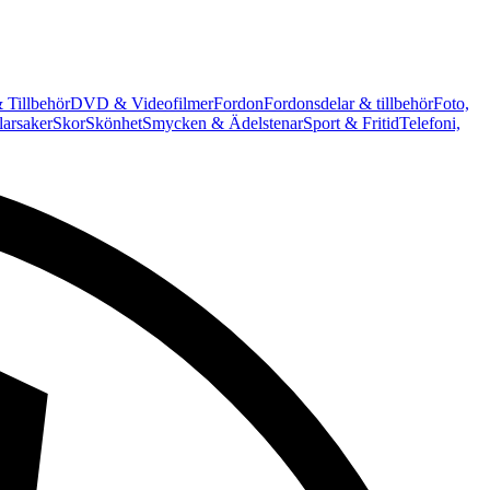
 Tillbehör
DVD & Videofilmer
Fordon
Fordonsdelar & tillbehör
Foto,
arsaker
Skor
Skönhet
Smycken & Ädelstenar
Sport & Fritid
Telefoni,