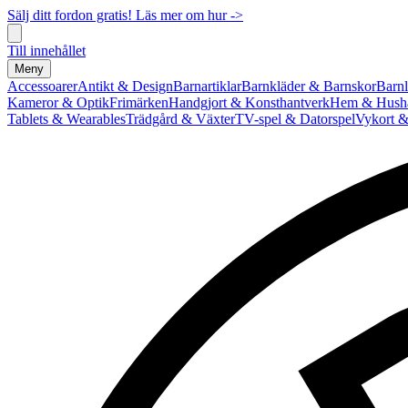
Sälj ditt fordon gratis! Läs mer om hur ->
Till innehållet
Meny
Accessoarer
Antikt & Design
Barnartiklar
Barnkläder & Barnskor
Barnl
Kameror & Optik
Frimärken
Handgjort & Konsthantverk
Hem & Hushå
Tablets & Wearables
Trädgård & Växter
TV-spel & Datorspel
Vykort &