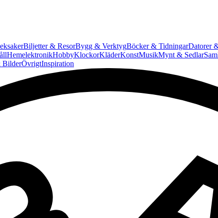
eksaker
Biljetter & Resor
Bygg & Verktyg
Böcker & Tidningar
Datorer &
ll
Hemelektronik
Hobby
Klockor
Kläder
Konst
Musik
Mynt & Sedlar
Saml
 Bilder
Övrigt
Inspiration