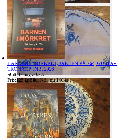
BARNEN I MÖRKRET, JAKTEN PÅ 764, GUSTAV
TRONARP, INB. 2026
Sluttid
7 aug 20:37
.
Pris:
125 kr
,
Eller Köp nu
140 kr
,
.