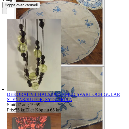
Hoppa över karusell
DEKORATIVT HALSBAND MED SVART OCH GULAR
STENAR/KULOR, SYDAFRIKA
Sluttid
7 aug 19:59
.
Pris:
55 kr
,
Eller Köp nu
65 kr
,
.