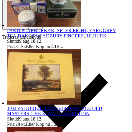
PARTI PLÅRBURKAR, AFTER EIGHT, EARL GREY
TEA,DAKOTA,CADBURY FINGERS,JULBURK
Traderas köparskydd
Sluttid
9 aug 18:12
.
Pris:
31 kr
,
Eller Köp nu
40 kr
,
.
10 st VYKORT,BUCKINGHAM PALACE OLD
MASTERS, THE ROYAL COLLECTION
Sluttid
9 aug 18:12
.
Pris:
28 kr
,
Eller Köp nu
32 kr
,
.