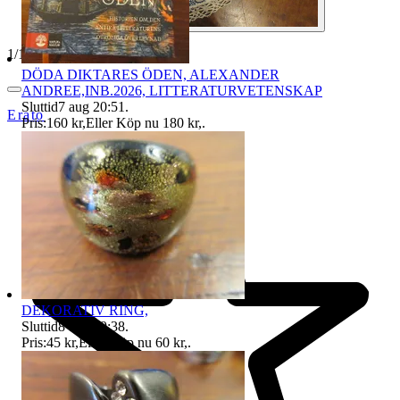
1
/
10
DÖDA DIKTARES ÖDEN, ALEXANDER
ANDREE,INB.2026, LITTERATURVETENSKAP
Sluttid
7 aug 20:51
.
Erato
Pris:
160 kr
,
Eller Köp nu
180 kr
,
.
DEKORATIV RING,
Sluttid
8 aug 19:38
.
Pris:
45 kr
,
Eller Köp nu
60 kr
,
.