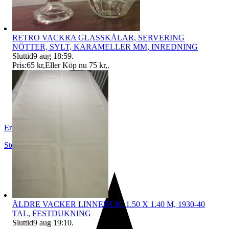
RETRO VACKRA GLASSKÅLAR, SERVERING
NÖTTER, SYLT, KARAMELLER MM, INREDNING
Sluttid
9 aug 18:59
.
Pris:
65 kr
,
Eller Köp nu
75 kr
,
.
Erato
Stockholm
,
Sverige
ÄLDRE VACKER LINNEDUK, 1.50 X 1.40 M, 1930-40
TAL, FESTDUKNING
Sluttid
9 aug 19:10
.