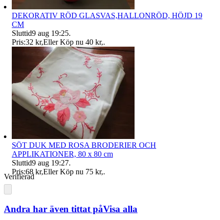
DEKORATIV RÖD GLASVAS,HALLONRÖD, HÖJD 19
CM
Sluttid
9 aug 19:25
.
Pris:
32 kr
,
Eller Köp nu
40 kr
,
.
SÖT DUK MED ROSA BRODERIER OCH
APPLIKATIONER, 80 x 80 cm
Sluttid
9 aug 19:27
.
Pris:
68 kr
,
Eller Köp nu
75 kr
,
.
Verifierad
Andra har även tittat på
Visa alla