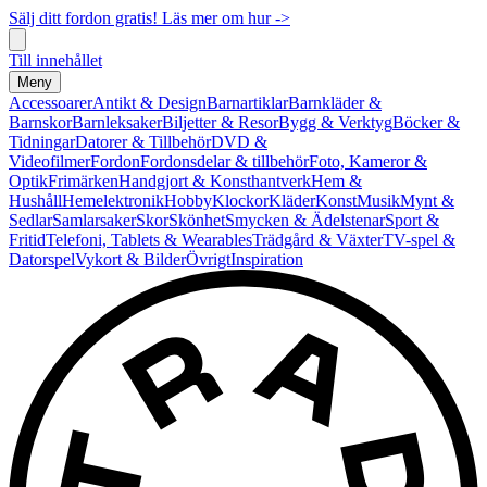
Sälj ditt fordon gratis! Läs mer om hur ->
Till innehållet
Meny
Accessoarer
Antikt & Design
Barnartiklar
Barnkläder &
Barnskor
Barnleksaker
Biljetter & Resor
Bygg & Verktyg
Böcker &
Tidningar
Datorer & Tillbehör
DVD &
Videofilmer
Fordon
Fordonsdelar & tillbehör
Foto, Kameror &
Optik
Frimärken
Handgjort & Konsthantverk
Hem &
Hushåll
Hemelektronik
Hobby
Klockor
Kläder
Konst
Musik
Mynt &
Sedlar
Samlarsaker
Skor
Skönhet
Smycken & Ädelstenar
Sport &
Fritid
Telefoni, Tablets & Wearables
Trädgård & Växter
TV-spel &
Datorspel
Vykort & Bilder
Övrigt
Inspiration