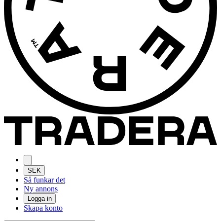
SEK
Så funkar det
Ny annons
Logga in
Skapa konto