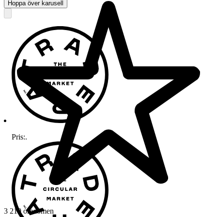
Hoppa över karusell
Pris:
.
3 219 omdömen