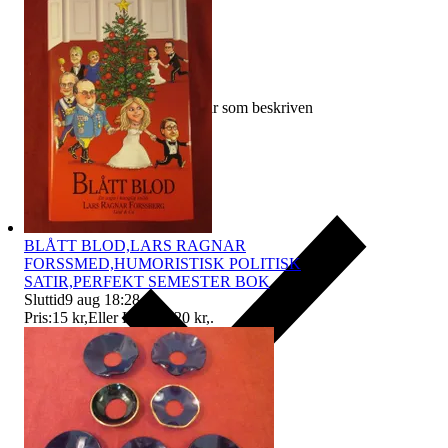
Ersättning om varan inte är som beskriven
BLÅTT BLOD,LARS RAGNAR
FORSSMED,HUMORISTISK POLITISK
SATIR,PERFEKT SEMESTER BOK
Sluttid
9 aug 18:28
.
Pris:
15 kr
,
Eller Köp nu
20 kr
,
.