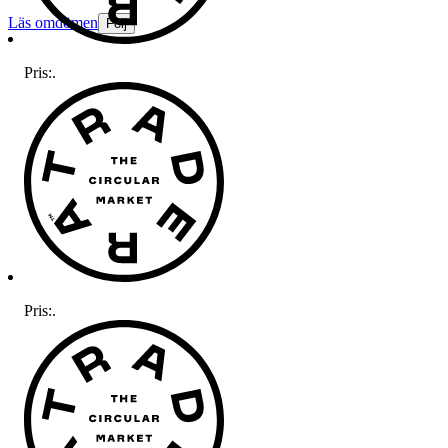
Läs omdömen
Följ
Pris:
.
Pris:
.