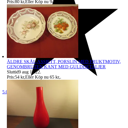
Pris:
80 kr
,
Eller Köp nu
94 kr
,
.
ÄLDRE SKÅL,ASSIETT, PORSLIN MED FRUKTMOTIV,
GENOMBRUTEN KANT MED GULDDETALJER
Sluttid
9 aug 19:22
.
Pris:
54 kr
,
Eller Köp nu
65 kr
,
.
5.0