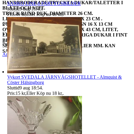
HANDBRODERADE/TRYCKTA DUKAR/TALETTER I
SANKO LINE,6 FARTYGSBILDER
BLÅTT OCH VITT.
Sluttid
9 aug 18:43
.
TRYCK RUND DUK, DIAMETER 26 CM.
Pris:
40 kr
,
Eller Köp nu
49 kr
,
.
LINNEDUK MED KORSSTYGN, 23 X 23 CM .
Objektnr
735 349 175
2 SMÅ DUKAR, LINNE, KORSSTYGN 16 X 13 CM
OVAL DUK,LÖVTUNN TEXTIL ,52 X 43 CM, LITET,
Visningar
44
LITET HÅL I YTTERKANTEN, ÖVRIGA DUKAR I FINT
BRUKSSKICK
Publicerad
7 jun 20:22
SE GÄRNA ANDRA UTROP TEXTILIER MM. KAN
SAMFRAKTA.
Anmäl
Sälj liknande
Vykort SVEDALA JÄRNVÄGSHOTELLET - Almquist &
Cöster Hälsingborg
Sluttid
9 aug 18:54
.
Pris:
15 kr
,
Eller Köp nu
18 kr
,
.