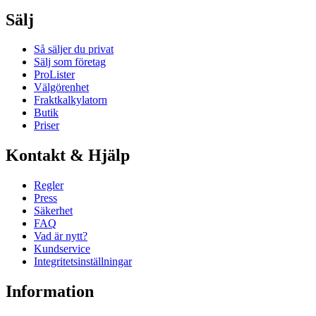
Sälj
Så säljer du privat
Sälj som företag
ProLister
Välgörenhet
Fraktkalkylatorn
Butik
Priser
Kontakt & Hjälp
Regler
Press
Säkerhet
FAQ
Vad är nytt?
Kundservice
Integritetsinställningar
Information