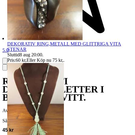
DEKORATIV RING,METALL MED GLITTRIGA VITA
STENAR
5.0
Sluttid
8 aug 20:00
.
Pris:
60 kr
,
Eller Köp nu
75 kr
,
.
RETRO PARTI
DUKAR/TABLETTER I
BLÅTT OCH VITT.
Avslutad
8 jun 19:43
Såld för
45 kr