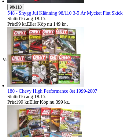
98/110
548 - Snygg Jul Klänning 98/110 3-5 År Mycket Fint Skick
Sluttid
16 aug 18:15
.
Pris:
99 kr
,
Eller Köp nu
149 kr
,
.
Verifierad
180 - Chevy High Performance 8st 1999-2007
Sluttid
16 aug 18:15
.
Pris:
199 kr
,
Eller Köp nu
399 kr
,
.