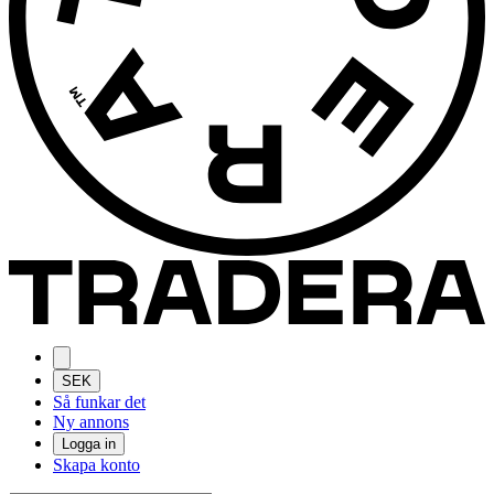
SEK
Så funkar det
Ny annons
Logga in
Skapa konto