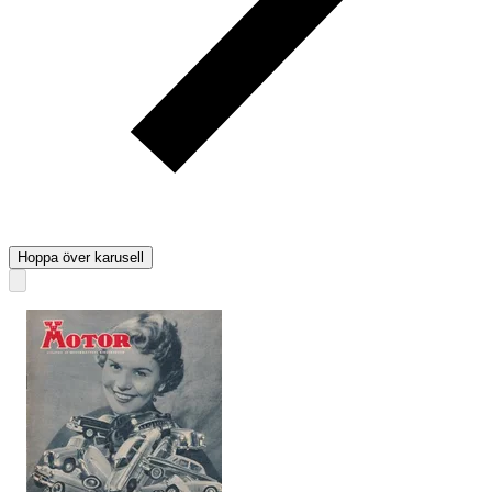
Hoppa över karusell