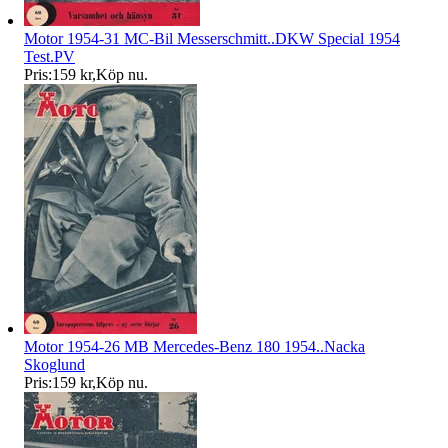
Motor 1954-31 MC-Bil Messerschmitt..DKW Special 1954
Test.PV
Pris:
159 kr
,
Köp nu
.
Motor 1954-26 MB Mercedes-Benz 180 1954..Nacka
Skoglund
Pris:
159 kr
,
Köp nu
.