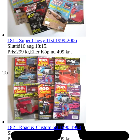
181 - Super Chevy 11st 1999-2006
Sluttid
16 aug 18:15
.
Pris:
299 kr
,
Eller Köp nu
499 kr
,
.
Toppsäljare
182 - Road & Custom 6st 1990-1993
Sluttid
16 aug 18:15
.
Pris:
199 kr
,
Eller Köp nu
299 kr
,
.