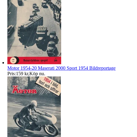
Motor 1954-20 Maserati 2000 Sport 1954 Bildreportage
Pris:
159 kr
,
Köp nu
.