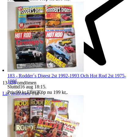
183 - Rodder´s Digest 2st 1992-1993 Och Hot Rod 2st 1975-
1986
13 328 omdömen
Sluttid
16 aug 18:15
.
Pris:
99 kr
,
Eller Köp nu
199 kr
,
.
Läs omdömen
Följ