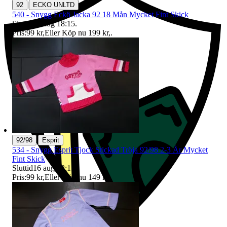
|
92
ECKO UNLTD
540 - Snygg Eckö Jacka 92 18 Mån Mycket Fint Skick
Sluttid
16 aug 18:15
.
Pris:
99 kr
,
Eller Köp nu
199 kr
,
.
|
92/98
Esprit
534 - Snygg Esprit Tjock Stickad Tröja 92/98 2-3 År Mycket
Fint Skick
Sluttid
16 aug 18:15
.
Pris:
99 kr
,
Eller Köp nu
149 kr
,
.