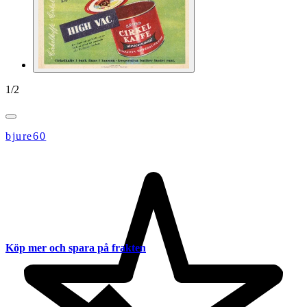
1
/
2
bjure60
Köp mer och spara på frakten