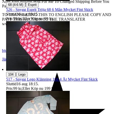
After Your Buying Wait For Me To Changed Shipping Before You
|
68 (4-6 M)
Esprit
Pay...
526 - Snygg Esprit Tröja 68 6 Mån Mycket Fint Skick
Sluttid
16 aug 18:15
.
TO TRANSLATING THIS TO ENGLISH PLEASE COPY AND
Pris:
59 kr
,
Eller Köp nu
99 kr
,
.
PAST THIS AUCTION TO THE TRANSLATER
www.translate.google.com...
bjure60
Järpås
,
Sverige
|
104
Lego
517 - Snygg Lego Klänning 104 4 År Mycket Fint Skick
Sluttid
16 aug 18:15
.
Pris:
99 kr
,
Eller Köp nu
199 kr
,
.