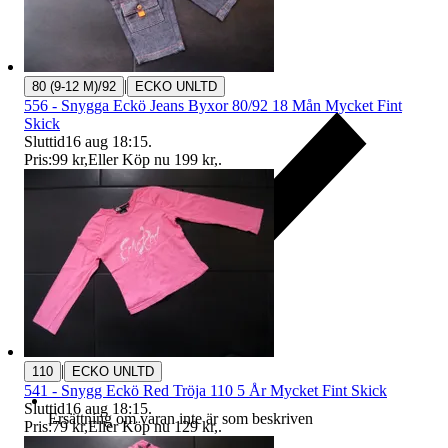
|
80 (9-12 M)/92
ECKO UNLTD
556 - Snygga Eckö Jeans Byxor 80/92 18 Mån Mycket Fint
Skick
Sluttid
16 aug 18:15
.
Pris:
99 kr
,
Eller Köp nu
199 kr
,
.
|
110
ECKO UNLTD
541 - Snygg Eckö Red Tröja 110 5 År Mycket Fint Skick
Sluttid
16 aug 18:15
.
Ersättning om varan inte är som beskriven
Pris:
79 kr
,
Eller Köp nu
129 kr
,
.