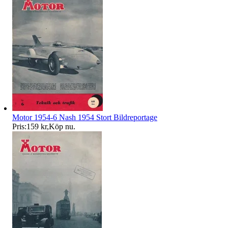
Motor 1954-6 Nash 1954 Stort Bildreportage
Pris:
159 kr
,
Köp nu
.