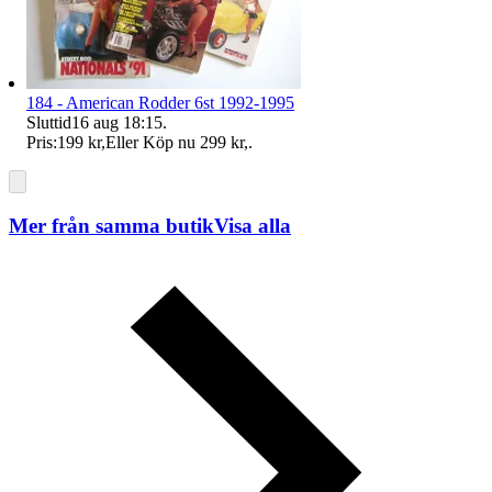
184 - American Rodder 6st 1992-1995
Sluttid
16 aug 18:15
.
Pris:
199 kr
,
Eller Köp nu
299 kr
,
.
Mer från samma butik
Visa alla