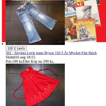
|
110
Levi's
502 - Snygga Levis jeans Byxor 110 5 År Mycket Fint Skick
Sluttid
16 aug 18:15
.
Pris:
199 kr
,
Eller Köp nu
299 kr
,
.