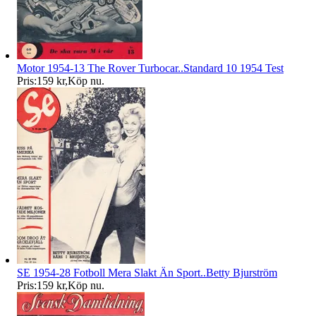
Motor 1954-13 The Rover Turbocar..Standard 10 1954 Test
Pris:
159 kr
,
Köp nu
.
SE 1954-28 Fotboll Mera Slakt Än Sport..Betty Bjurström
Pris:
159 kr
,
Köp nu
.