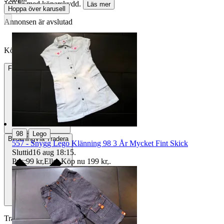
169 kr med köparskydd.
Läs mer
Hoppa över karusell
Annonsen är avslutad
Köpförfrågan är tyvärr inte tillgänglig.
Frakt
66 kr PostNord
|
98
Lego
Betalning
Via Tradera
557 - Snygg Lego Klänning 98 3 År Mycket Fint Skick
Sluttid
16 aug 18:15
.
Pris:
99 kr
,
Eller Köp nu
199 kr
,
.
Traderas köparskydd