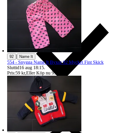
|
92
Name It
554 - Snygga Name It Byxor 92 Mycket Fint Skick
Sluttid
16 aug 18:15
.
Pris:
59 kr
,
Eller Köp nu
99 kr
,
.
Ersättning om du inte får din vara