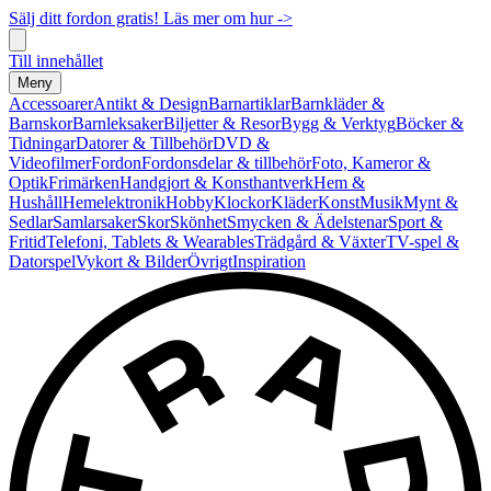
Sälj ditt fordon gratis! Läs mer om hur ->
Till innehållet
Meny
Accessoarer
Antikt & Design
Barnartiklar
Barnkläder &
Barnskor
Barnleksaker
Biljetter & Resor
Bygg & Verktyg
Böcker &
Tidningar
Datorer & Tillbehör
DVD &
Videofilmer
Fordon
Fordonsdelar & tillbehör
Foto, Kameror &
Optik
Frimärken
Handgjort & Konsthantverk
Hem &
Hushåll
Hemelektronik
Hobby
Klockor
Kläder
Konst
Musik
Mynt &
Sedlar
Samlarsaker
Skor
Skönhet
Smycken & Ädelstenar
Sport &
Fritid
Telefoni, Tablets & Wearables
Trädgård & Växter
TV-spel &
Datorspel
Vykort & Bilder
Övrigt
Inspiration