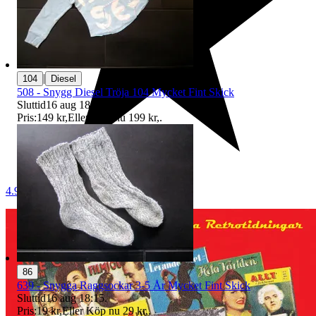
|
104
Diesel
508 - Snygg Diesel Tröja 104 Mycket Fint Skick
Sluttid
16 aug 18:15
.
Pris:
149 kr
,
Eller Köp nu
199 kr
,
.
4.9
86
639 - Snygga Raggsockar 3-5 År Mycket Fint Skick
Sluttid
16 aug 18:15
.
Pris:
19 kr
,
Eller Köp nu
29 kr
,
.