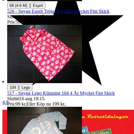
|
68 (4-6 M)
Esprit
526 - Snygg Esprit Tröja 68 6 Mån Mycket Fint Skick
Sluttid
16 aug 18:15
.
Pris:
59 kr
,
Eller Köp nu
99 kr
,
.
|
104
Lego
517 - Snygg Lego Klänning 104 4 År Mycket Fint Skick
Sluttid
16 aug 18:15
.
4.9
Pris:
99 kr
,
Eller Köp nu
199 kr
,
.