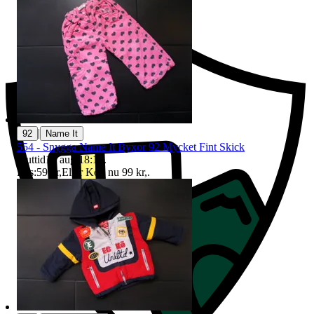
Ersättning om du inte får din vara
|
92
Name It
554 - Snygga Name It Byxor 92 Mycket Fint Skick
Sluttid
16 aug 18:15
.
Pris:
59 kr
,
Eller Köp nu
99 kr
,
.