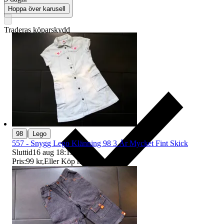
Hoppa över karusell
Traderas köparskydd
|
98
Lego
557 - Snygg Lego Klänning 98 3 År Mycket Fint Skick
Sluttid
16 aug 18:15
.
Pris:
99 kr
,
Eller Köp nu
199 kr
,
.