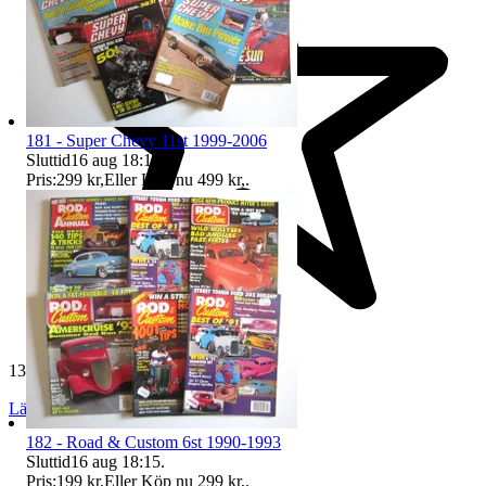
181 - Super Chevy 11st 1999-2006
Sluttid
16 aug 18:15
.
Pris:
299 kr
,
Eller Köp nu
499 kr
,
.
13 328 omdömen
Läs omdömen
Följ
182 - Road & Custom 6st 1990-1993
Sluttid
16 aug 18:15
.
Pris:
199 kr
,
Eller Köp nu
299 kr
,
.