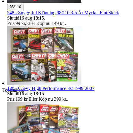
98/110
548 - Snygg Jul Klänning 98/110 3-5 År Mycket Fint Skick
Sluttid
16 aug 18:15
.
Pris:
99 kr
,
Eller Köp nu
149 kr
,
.
180 - Chevy High Performance 8st 1999-2007
Toppsäljare
Sluttid
16 aug 18:15
.
Pris:
199 kr
,
Eller Köp nu
399 kr
,
.