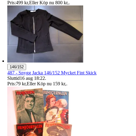
Pris:
499 kr
,
Eller Köp nu
800 kr
,
.
146/152
487 - Snygg Jacka 146/152 Mycket Fint Skick
Sluttid
16 aug 18:22
.
Pris:
79 kr
,
Eller Köp nu
159 kr
,
.