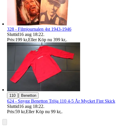
328 - Filmjournalen 4st 1943-1946
Sluttid
16 aug 18:22
.
Pris:
199 kr
,
Eller Köp nu
399 kr
,
.
|
110
Benetton
624 - Snygg Benetton Tröja 110 4-5 År Mycket Fint Skick
Sluttid
16 aug 18:22
.
Pris:
59 kr
,
Eller Köp nu
99 kr
,
.