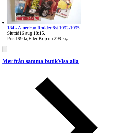
184 - American Rodder 6st 1992-1995
Sluttid
16 aug 18:15
.
Pris:
199 kr
,
Eller Köp nu
299 kr
,
.
Mer från samma butik
Visa alla