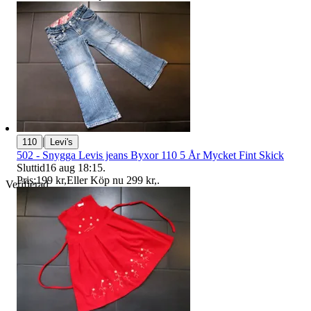
|
110
Levi's
502 - Snygga Levis jeans Byxor 110 5 År Mycket Fint Skick
Sluttid
16 aug 18:15
.
Pris:
199 kr
,
Eller Köp nu
299 kr
,
.
Verifierad