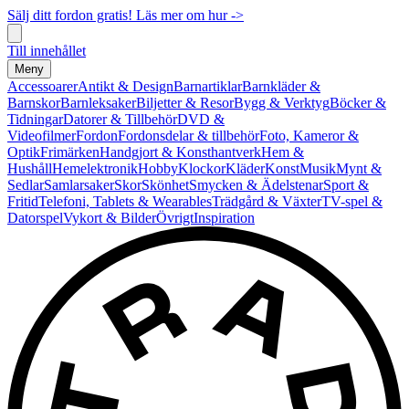
Sälj ditt fordon gratis! Läs mer om hur ->
Till innehållet
Meny
Accessoarer
Antikt & Design
Barnartiklar
Barnkläder &
Barnskor
Barnleksaker
Biljetter & Resor
Bygg & Verktyg
Böcker &
Tidningar
Datorer & Tillbehör
DVD &
Videofilmer
Fordon
Fordonsdelar & tillbehör
Foto, Kameror &
Optik
Frimärken
Handgjort & Konsthantverk
Hem &
Hushåll
Hemelektronik
Hobby
Klockor
Kläder
Konst
Musik
Mynt &
Sedlar
Samlarsaker
Skor
Skönhet
Smycken & Ädelstenar
Sport &
Fritid
Telefoni, Tablets & Wearables
Trädgård & Växter
TV-spel &
Datorspel
Vykort & Bilder
Övrigt
Inspiration