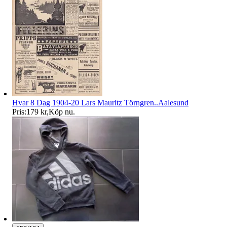
Hvar 8 Dag 1904-20 Lars Mauritz Törngren..Aalesund
Pris:
179 kr
,
Köp nu
.