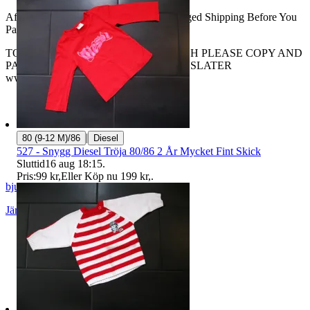
After Your Buying Wait For Me To Changed Shipping Before You
Pay...
TO TRANSLATING THIS TO ENGLISH PLEASE COPY AND
PAST THIS AUCTION TO THE TRANSLATER
www.translate.google.com...
|
80 (9-12 M)/86
Diesel
527 - Snygg Diesel Tröja 80/86 2 År Mycket Fint Skick
Sluttid
16 aug 18:15
.
Pris:
99 kr
,
Eller Köp nu
199 kr
,
.
bjure60
Järpås
,
Sverige