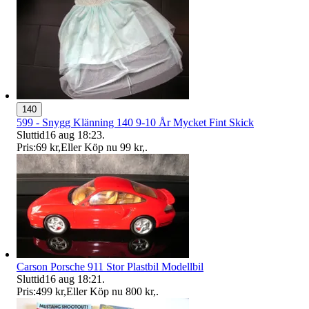
140
599 - Snygg Klänning 140 9-10 År Mycket Fint Skick
Sluttid
16 aug 18:23
.
Pris:
69 kr
,
Eller Köp nu
99 kr
,
.
Carson Porsche 911 Stor Plastbil Modellbil
Sluttid
16 aug 18:21
.
Pris:
499 kr
,
Eller Köp nu
800 kr
,
.