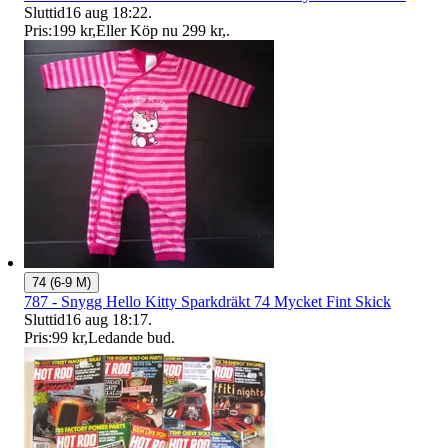
Sluttid
16 aug 18:22
.
Pris:
199 kr
,
Eller Köp nu
299 kr
,
.
74 (6-9 M)
787 - Snygg Hello Kitty Sparkdräkt 74 Mycket Fint Skick
Sluttid
16 aug 18:17
.
Pris:
99 kr
,
Ledande bud
.