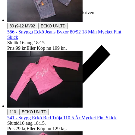
Ersättning om varan inte är som beskriven
|
80 (9-12 M)/92
ECKO UNLTD
556 - Snygga Eckö Jeans Byxor 80/92 18 Mån Mycket Fint
Skick
Sluttid
16 aug 18:15
.
Pris:
99 kr
,
Eller Köp nu
199 kr
,
.
|
110
ECKO UNLTD
541 - Snygg Eckö Red Tröja 110 5 År Mycket Fint Skick
Sluttid
16 aug 18:15
.
Pris:
79 kr
,
Eller Köp nu
129 kr
,
.