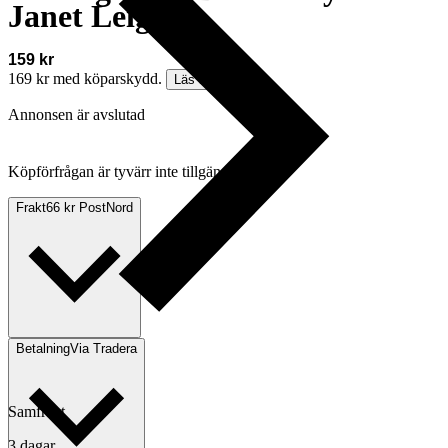
Janet Leigh
159 kr
169 kr med köparskydd.
Läs mer
Annonsen är avslutad
Köpförfrågan är tyvärr inte tillgänglig.
Frakt
66 kr PostNord
Betalning
Via Tradera
Samfrakt
3 dagar