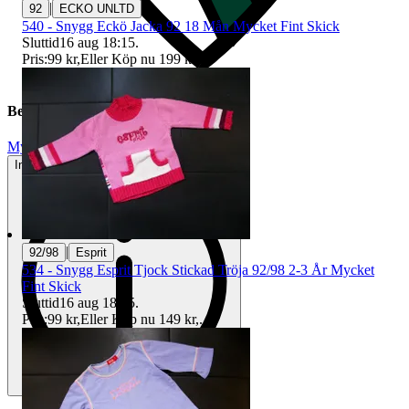
|
92
ECKO UNLTD
540 - Snygg Eckö Jacka 92 18 Mån Mycket Fint Skick
Sluttid
16 aug 18:15
.
Pris:
99 kr
,
Eller Köp nu
199 kr
,
.
Beskrivning
Mycket gott skick
Inga eller minimala tecken på användning
|
92/98
Esprit
534 - Snygg Esprit Tjock Stickad Tröja 92/98 2-3 År Mycket
Fint Skick
Sluttid
16 aug 18:15
.
Pris:
99 kr
,
Eller Köp nu
149 kr
,
.