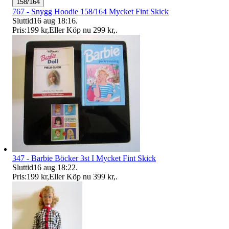
158/164
767 - Snygg Hoodie 158/164 Mycket Fint Skick
Sluttid
16 aug 18:16
.
Pris:
199 kr
,
Eller Köp nu
299 kr
,
.
347 - Barbie Böcker 3st I Mycket Fint Skick
Sluttid
16 aug 18:22
.
Pris:
199 kr
,
Eller Köp nu
399 kr
,
.