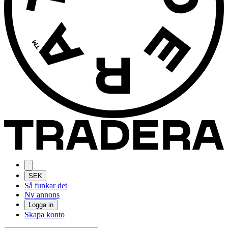
SEK
Så funkar det
Ny annons
Logga in
Skapa konto