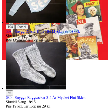
|
104
Diesel
508 - Snygg Diesel Tröja 104 Mycket Fint Skick
Sluttid
16 aug 18:15
.
Pris:
149 kr
,
Eller Köp nu
199 kr
,
.
86
639 - Snygga Raggsockar 3-5 År Mycket Fint Skick
Sluttid
16 aug 18:15
.
Pris:
19 kr
,
Eller Köp nu
29 kr
,
.