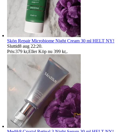
Skön Repair Microbiome Night Cream 30 ml HELT NY!
Sluttid
8 aug 22:20
.
Pris:
379 kr
,
Eller Köp nu
399 kr
,
.
Medik8 Crystal Retinal 3 Night Serum 30 ml HELT NY!