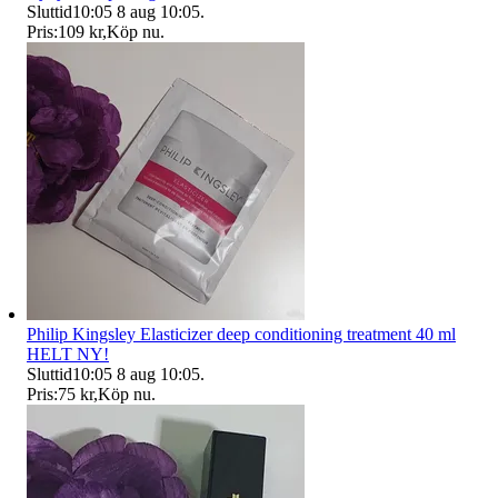
Sluttid
10:05
8 aug 10:05
.
Pris:
109 kr
,
Köp nu
.
Philip Kingsley Elasticizer deep conditioning treatment 40 ml
HELT NY!
Sluttid
10:05
8 aug 10:05
.
Pris:
75 kr
,
Köp nu
.