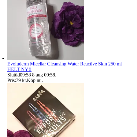
Evoluderm Micellar Cleansing Water Reactive Skin 250 ml
HELT NY!!
Sluttid
09:58
8 aug 09:58
.
Pris:
79 kr
,
Köp nu
.