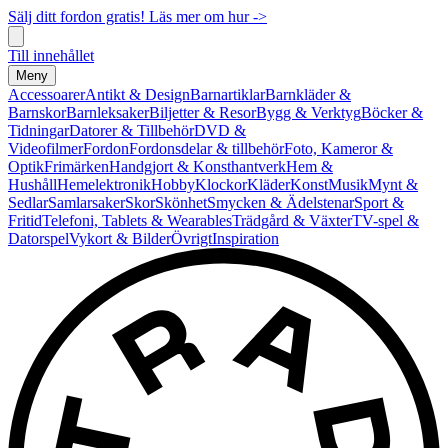
Sälj ditt fordon gratis! Läs mer om hur ->
Till innehållet
Meny
Accessoarer
Antikt & Design
Barnartiklar
Barnkläder &
Barnskor
Barnleksaker
Biljetter & Resor
Bygg & Verktyg
Böcker &
Tidningar
Datorer & Tillbehör
DVD &
Videofilmer
Fordon
Fordonsdelar & tillbehör
Foto, Kameror &
Optik
Frimärken
Handgjort & Konsthantverk
Hem &
Hushåll
Hemelektronik
Hobby
Klockor
Kläder
Konst
Musik
Mynt &
Sedlar
Samlarsaker
Skor
Skönhet
Smycken & Ädelstenar
Sport &
Fritid
Telefoni, Tablets & Wearables
Trädgård & Växter
TV-spel &
Datorspel
Vykort & Bilder
Övrigt
Inspiration