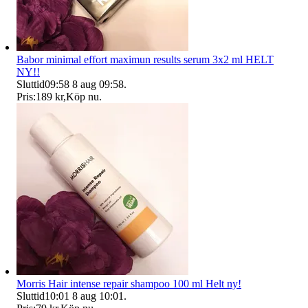
Babor minimal effort maximun results serum 3x2 ml HELT
NY!!
Sluttid
09:58
8 aug 09:58
.
Pris:
189 kr
,
Köp nu
.
Morris Hair intense repair shampoo 100 ml Helt ny!
Sluttid
10:01
8 aug 10:01
.