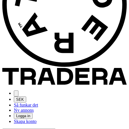
SEK
Så funkar det
Ny annons
Logga in
Skapa konto