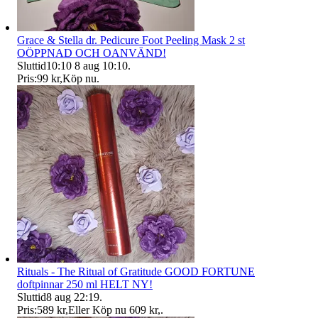
Grace & Stella dr. Pedicure Foot Peeling Mask 2 st
OÖPPNAD OCH OANVÄND!
Sluttid
10:10
8 aug 10:10
.
Pris:
99 kr
,
Köp nu
.
Rituals - The Ritual of Gratitude GOOD FORTUNE
doftpinnar 250 ml HELT NY!
Sluttid
8 aug 22:19
.
Pris:
589 kr
,
Eller Köp nu
609 kr
,
.