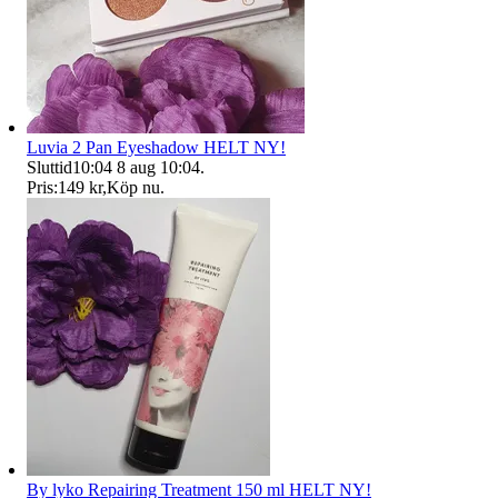
Luvia 2 Pan Eyeshadow HELT NY!
Sluttid
10:04
8 aug 10:04
.
Pris:
149 kr
,
Köp nu
.
By lyko Repairing Treatment 150 ml HELT NY!