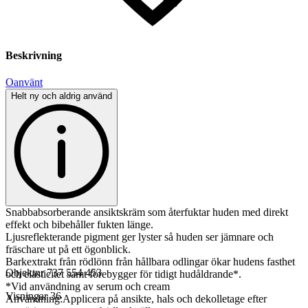
Beskrivning
Oanvänt
Helt ny och aldrig använd
Snabbabsorberande ansiktskräm som återfuktar huden med direkt
effekt och bibehåller fukten länge.
Ljusreflekterande pigment ger lyster så huden ser jämnare och
fräschare ut på ett ögonblick.
Barkextrakt från rödlönn från hållbara odlingar ökar hudens fasthet
Objektnr
737 554 453
och elasticitet samt förebygger för tidigt hudåldrande*.
*Vid användning av serum och cream
Visningar
36
Användning:Applicera på ansikte, hals och dekolletage efter