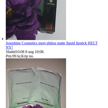
Josephine Cosmetics meet philou matte liquid lipstick HELT
NY!
Sluttid
10:08
8 aug 10:08
.
Pris:
99 kr
,
Köp nu
.