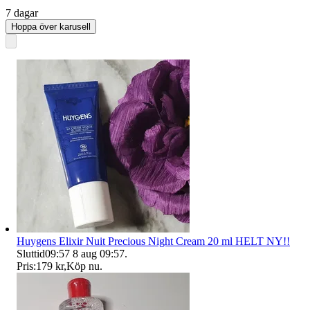
7 dagar
Hoppa över karusell
Huygens Elixir Nuit Precious Night Cream 20 ml HELT NY!!
Sluttid
09:57
8 aug 09:57
.
Pris:
179 kr
,
Köp nu
.