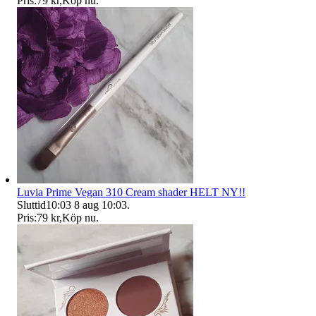
Pris:
79 kr
,
Köp nu
.
Luvia Prime Vegan 310 Cream shader HELT NY!!
Sluttid
10:03
8 aug 10:03
.
Pris:
79 kr
,
Köp nu
.