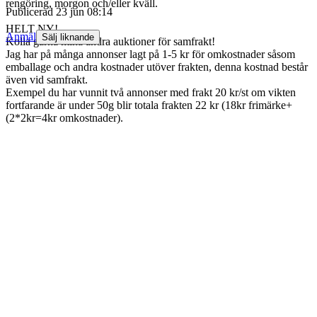
rengöring, morgon och/eller kväll.
Publicerad
23 jun 08:14
HELT NY!
Anmäl
Sälj liknande
Kolla gärna mina andra auktioner för samfrakt!
Jag har på många annonser lagt på 1-5 kr för omkostnader såsom
emballage och andra kostnader utöver frakten, denna kostnad består
även vid samfrakt.
Exempel du har vunnit två annonser med frakt 20 kr/st om vikten
fortfarande är under 50g blir totala frakten 22 kr (18kr frimärke+
(2*2kr=4kr omkostnader).