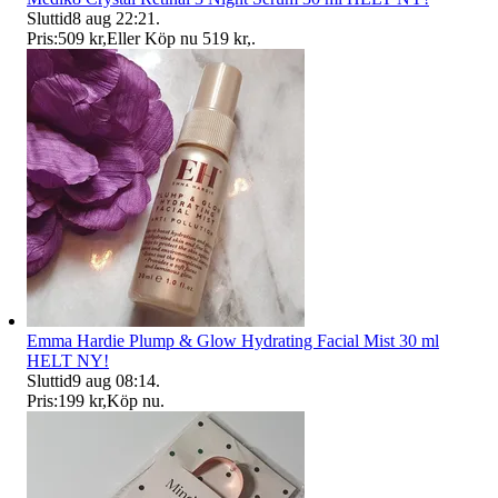
Sluttid
8 aug 22:21
.
Pris:
509 kr
,
Eller Köp nu
519 kr
,
.
Emma Hardie Plump & Glow Hydrating Facial Mist 30 ml
HELT NY!
Sluttid
9 aug 08:14
.
Pris:
199 kr
,
Köp nu
.