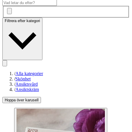
Filtrera efter kategori
/
Alla kategorier
/
Skönhet
/
Ansiktsvård
/
Ansiktskräm
Hoppa över karusell