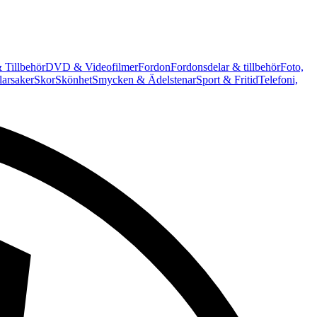
 Tillbehör
DVD & Videofilmer
Fordon
Fordonsdelar & tillbehör
Foto,
arsaker
Skor
Skönhet
Smycken & Ädelstenar
Sport & Fritid
Telefoni,