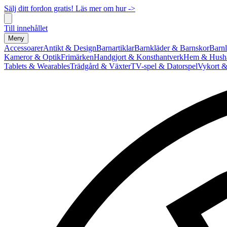
Sälj ditt fordon gratis! Läs mer om hur ->
Till innehållet
Meny
Accessoarer
Antikt & Design
Barnartiklar
Barnkläder & Barnskor
Barnl
Kameror & Optik
Frimärken
Handgjort & Konsthantverk
Hem & Hushå
Tablets & Wearables
Trädgård & Växter
TV-spel & Datorspel
Vykort &