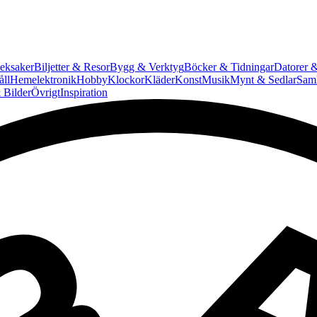
eksaker
Biljetter & Resor
Bygg & Verktyg
Böcker & Tidningar
Datorer &
ll
Hemelektronik
Hobby
Klockor
Kläder
Konst
Musik
Mynt & Sedlar
Saml
 Bilder
Övrigt
Inspiration