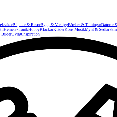
eksaker
Biljetter & Resor
Bygg & Verktyg
Böcker & Tidningar
Datorer &
ll
Hemelektronik
Hobby
Klockor
Kläder
Konst
Musik
Mynt & Sedlar
Saml
 Bilder
Övrigt
Inspiration