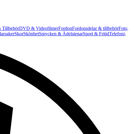
 Tillbehör
DVD & Videofilmer
Fordon
Fordonsdelar & tillbehör
Foto,
arsaker
Skor
Skönhet
Smycken & Ädelstenar
Sport & Fritid
Telefoni,