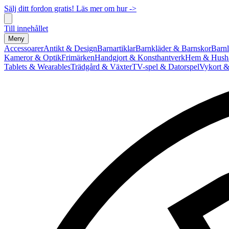
Sälj ditt fordon gratis! Läs mer om hur ->
Till innehållet
Meny
Accessoarer
Antikt & Design
Barnartiklar
Barnkläder & Barnskor
Barnl
Kameror & Optik
Frimärken
Handgjort & Konsthantverk
Hem & Hushå
Tablets & Wearables
Trädgård & Växter
TV-spel & Datorspel
Vykort &