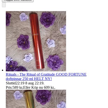
Rituals - The Ritual of Gratitude GOOD FORTUNE
doftpinnar 250 ml HELT NY!
Sluttid
22:19
8 aug 22:19
.
Pris:
589 kr
,
Eller Köp nu
609 kr
,
.