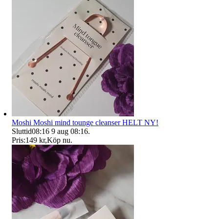
Moshi Moshi mind tounge cleanser HELT NY!
Sluttid
08:16
9 aug 08:16
.
Pris:
149 kr
,
Köp nu
.