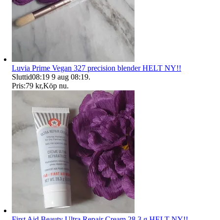
Luvia Prime Vegan 327 precision blender HELT NY!!
Sluttid
08:19
9 aug 08:19
.
Pris:
79 kr
,
Köp nu
.
First Aid Beauty Ultra Repair Cream 28.3 g HELT NY!!