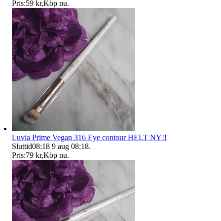
Pris:
59 kr
,
Köp nu
.
Luvia Prime Vegan 316 Eye contour HELT NY!!
Sluttid
08:18
9 aug 08:18
.
Pris:
79 kr
,
Köp nu
.