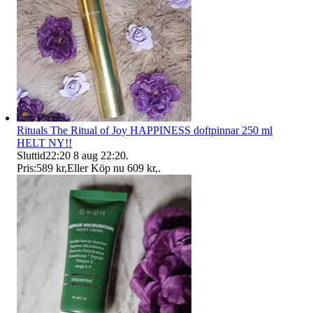
Rituals The Ritual of Joy HAPPINESS doftpinnar 250 ml
HELT NY!!
Sluttid
22:20
8 aug 22:20
.
Pris:
589 kr
,
Eller Köp nu
609 kr
,
.