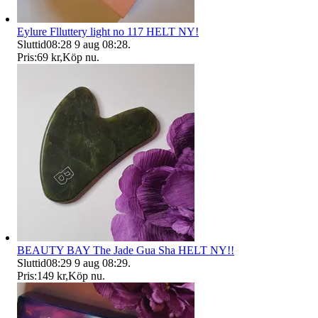
Eylure Flluttery light no 117 HELT NY!
Sluttid
08:28
9 aug 08:28
.
Pris:
69 kr
,
Köp nu
.
BEAUTY BAY The Jade Gua Sha HELT NY!!
Sluttid
08:29
9 aug 08:29
.
Pris:
149 kr
,
Köp nu
.