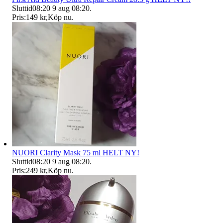
Sluttid
08:20
9 aug 08:20
.
Pris:
149 kr
,
Köp nu
.
NUORI Clarity Mask 75 ml HELT NY!
Sluttid
08:20
9 aug 08:20
.
Pris:
249 kr
,
Köp nu
.