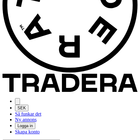
SEK
Så funkar det
Ny annons
Logga in
Skapa konto