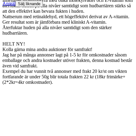
Innehåller hyaluronsyra med olika molekylvikter och E-vitamin som
Anmäl
Sälj liknande
återfuktar huden på alla nivåer samtidigt som hudbarriären stärks så
att den effektivt kan bevara fukten i huden.
Nattserum med retinaldehyd, ett högeffektivt derivat av A-vitamin.
Ger resultat som är jämförbara med kliniskt A-vitamin.
Återfuktar huden på alla nivåer samtidigt som den stärker
hudbarriären.
HELT NY!
Kolla gärna mina andra auktioner för samfrakt!
Jag har på många annonser lagt på 1-5 kr för omkostnader såsom
emballage och andra kostnader utöver frakten, denna kostnad består
även vid samfrakt.
Exempel du har vunnit två annonser med frakt 20 kr/st om vikten
fortfarande är under 50g blir totala frakten 22 kr (18kr frimärke+
(2*2kr=4kr omkostnader).