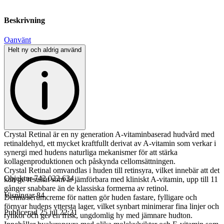
Beskrivning
Oanvänt
Helt ny och aldrig använd
Crystal Retinal är en ny generation A-vitaminbaserad hudvård med
retinaldehyd, ett mycket kraftfullt derivat av A-vitamin som verkar i
synergi med hudens naturliga mekanismer för att stärka
kollagenproduktionen och påskynda cellomsättningen.
Crystal Retinal omvandlas i huden till retinsyra, vilket innebär att det
Objektnr
742 022 634
kan ge resultat som är jämförbara med kliniskt A-vitamin, upp till 11
gånger snabbare än de klassiska formerna av retinol.
Visningar
84
Denna serumcreme för natten gör huden fastare, fylligare och
förnyar hudens yttersta lager, vilket synbart minimerar fina linjer och
Publicerad
25 jul 22:21
rynkor och ger en frisk, ungdomlig hy med jämnare hudton.