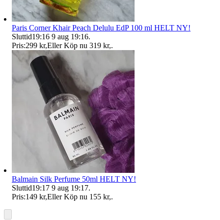
Paris Corner Khair Peach Delulu EdP 100 ml HELT NY!
Sluttid
19:16
9 aug 19:16
.
Pris:
299 kr
,
Eller Köp nu
319 kr
,
.
Balmain Silk Perfume 50ml HELT NY!
Sluttid
19:17
9 aug 19:17
.
Pris:
149 kr
,
Eller Köp nu
155 kr
,
.