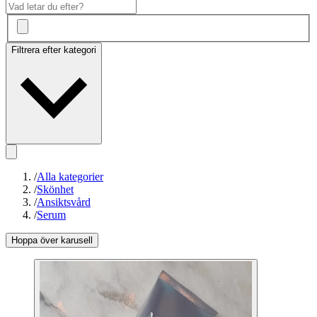
Filtrera efter kategori
/
Alla kategorier
/
Skönhet
/
Ansiktsvård
/
Serum
Hoppa över karusell