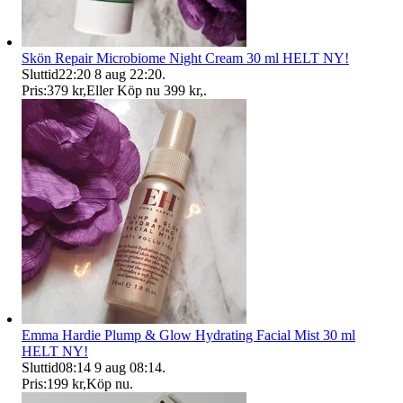
Skön Repair Microbiome Night Cream 30 ml HELT NY!
Sluttid
22:20
8 aug 22:20
.
Pris:
379 kr
,
Eller Köp nu
399 kr
,
.
Emma Hardie Plump & Glow Hydrating Facial Mist 30 ml
HELT NY!
Sluttid
08:14
9 aug 08:14
.
Pris:
199 kr
,
Köp nu
.