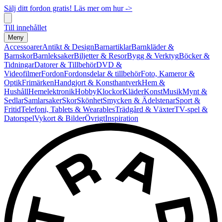
Sälj ditt fordon gratis! Läs mer om hur ->
Till innehållet
Meny
Accessoarer
Antikt & Design
Barnartiklar
Barnkläder &
Barnskor
Barnleksaker
Biljetter & Resor
Bygg & Verktyg
Böcker &
Tidningar
Datorer & Tillbehör
DVD &
Videofilmer
Fordon
Fordonsdelar & tillbehör
Foto, Kameror &
Optik
Frimärken
Handgjort & Konsthantverk
Hem &
Hushåll
Hemelektronik
Hobby
Klockor
Kläder
Konst
Musik
Mynt &
Sedlar
Samlarsaker
Skor
Skönhet
Smycken & Ädelstenar
Sport &
Fritid
Telefoni, Tablets & Wearables
Trädgård & Växter
TV-spel &
Datorspel
Vykort & Bilder
Övrigt
Inspiration