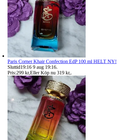
Paris Corner Khair Confection EdP 100 ml HELT NY!
Sluttid
19:16
9 aug 19:16
.
Pris:
299 kr
,
Eller Köp nu
319 kr
,
.