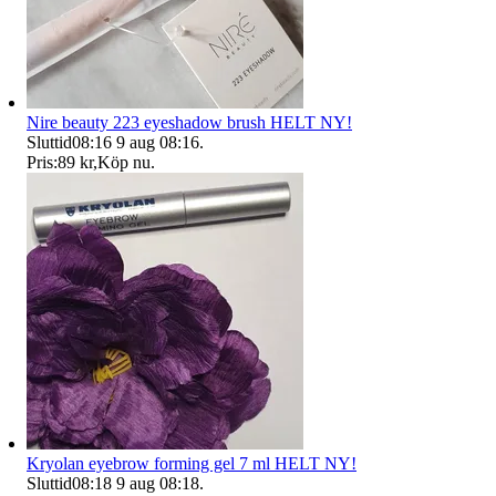
Nire beauty 223 eyeshadow brush HELT NY!
Sluttid
08:16
9 aug 08:16
.
Pris:
89 kr
,
Köp nu
.
Kryolan eyebrow forming gel 7 ml HELT NY!
Sluttid
08:18
9 aug 08:18
.