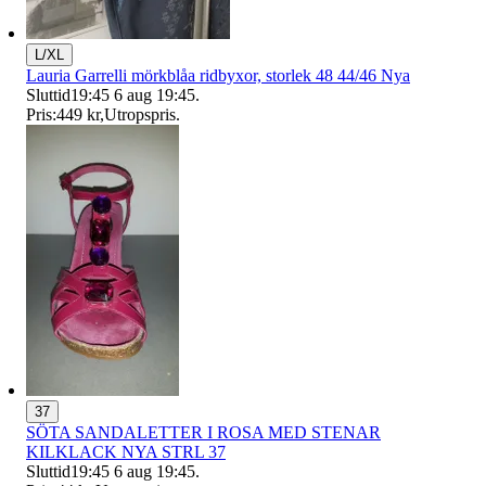
L/XL
Lauria Garrelli mörkblåa ridbyxor, storlek 48 44/46 Nya
Sluttid
19:45
6 aug 19:45
.
Pris:
449 kr
,
Utropspris
.
37
SÖTA SANDALETTER I ROSA MED STENAR
KILKLACK NYA STRL 37
Sluttid
19:45
6 aug 19:45
.