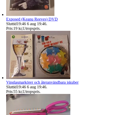
Exposed (Keanu Reeves) DVD
Sluttid
19:46
6 aug 19:46
.
Pris:
19 kr
,
Utropspris
.
Vinglasmarkörer och återanvändbara iskuber
Sluttid
19:46
6 aug 19:46
.
Pris:
55 kr
,
Utropspris
.