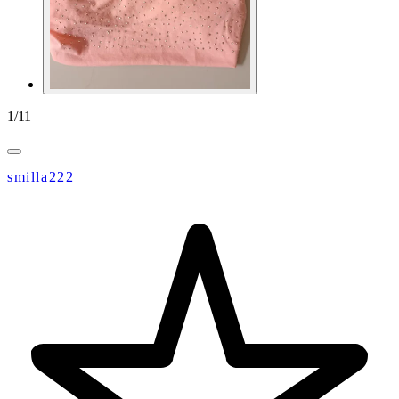
1
/
11
smilla222