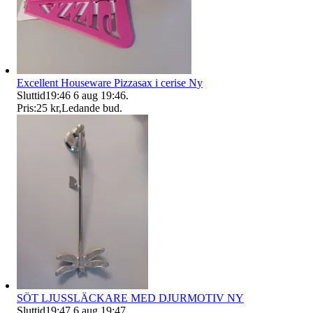
Excellent Houseware Pizzasax i cerise Ny
Sluttid
19:46
6 aug 19:46
.
Pris:
25 kr
,
Ledande bud
.
SÖT LJUSSLÄCKARE MED DJURMOTIV NY
Sluttid
19:47
6 aug 19:47
.