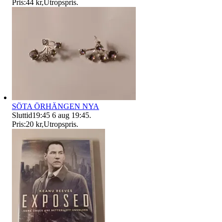
Pris:
44 kr
,
Utropspris
.
SÖTA ÖRHÄNGEN NYA
Sluttid
19:45
6 aug 19:45
.
Pris:
20 kr
,
Utropspris
.