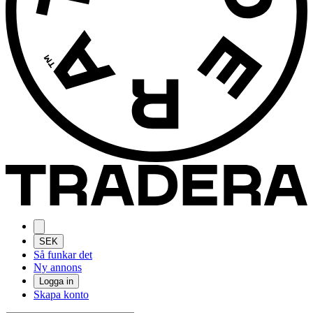
SEK
Så funkar det
Ny annons
Logga in
Skapa konto