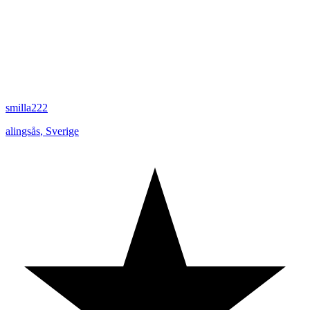
smilla222
alingsås
,
Sverige