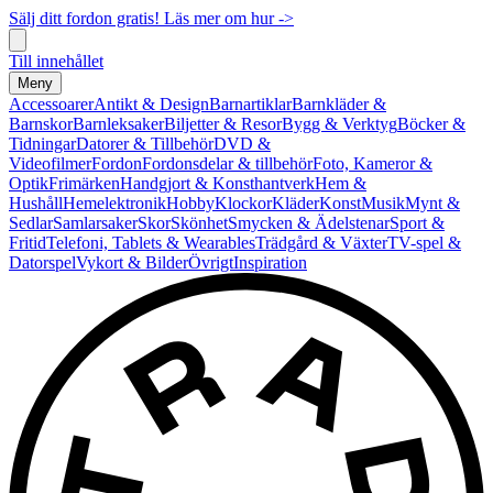
Sälj ditt fordon gratis! Läs mer om hur ->
Till innehållet
Meny
Accessoarer
Antikt & Design
Barnartiklar
Barnkläder &
Barnskor
Barnleksaker
Biljetter & Resor
Bygg & Verktyg
Böcker &
Tidningar
Datorer & Tillbehör
DVD &
Videofilmer
Fordon
Fordonsdelar & tillbehör
Foto, Kameror &
Optik
Frimärken
Handgjort & Konsthantverk
Hem &
Hushåll
Hemelektronik
Hobby
Klockor
Kläder
Konst
Musik
Mynt &
Sedlar
Samlarsaker
Skor
Skönhet
Smycken & Ädelstenar
Sport &
Fritid
Telefoni, Tablets & Wearables
Trädgård & Växter
TV-spel &
Datorspel
Vykort & Bilder
Övrigt
Inspiration