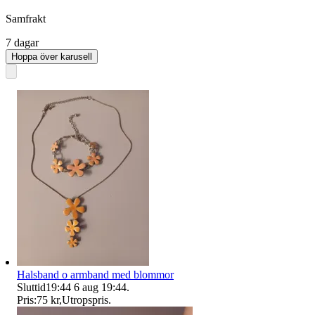
Samfrakt
7 dagar
Hoppa över karusell
Halsband o armband med blommor
Sluttid
19:44
6 aug 19:44
.
Pris:
75 kr
,
Utropspris
.