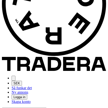
SEK
Så funkar det
Ny annons
Logga in
Skapa konto