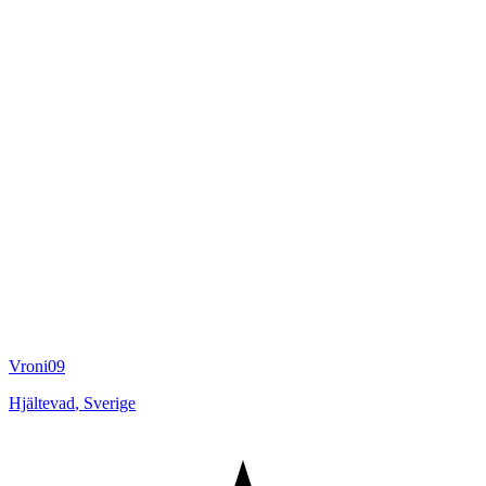
Vroni09
Hjältevad
,
Sverige