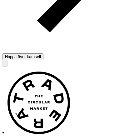
Hoppa över karusell