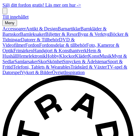
Sälj ditt fordon gratis! Läs mer om hur ->
Till innehållet
Meny
Accessoarer
Antikt & Design
Barnartiklar
Barnkläder &
Barnskor
Barnleksaker
Biljetter & Resor
Bygg & Verktyg
Böcker &
Tidningar
Datorer & Tillbehör
DVD &
Videofilmer
Fordon
Fordonsdelar & tillbehör
Foto, Kameror &
Optik
Frimärken
Handgjort & Konsthantverk
Hem &
Hushåll
Hemelektronik
Hobby
Klockor
Kläder
Konst
Musik
Mynt &
Sedlar
Samlarsaker
Skor
Skönhet
Smycken & Ädelstenar
Sport &
Fritid
Telefoni, Tablets & Wearables
Trädgård & Växter
TV-spel &
Datorspel
Vykort & Bilder
Övrigt
Inspiration