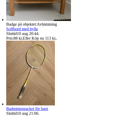
Badge på objektet:
Avhämtning
Soffbord med hylla
Sluttid
10 aug 20:44
.
Pris:
88 kr
,
Eller Köp nu
113 kr
,
.
Badmintonracket för barn
Sluttid
10 aug 21:06
.