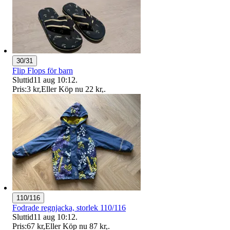
30/31
Flip Flops för barn
Sluttid
11 aug 10:12
.
Pris:
3 kr
,
Eller Köp nu
22 kr
,
.
110/116
Fodrade regnjacka, storlek 110/116
Sluttid
11 aug 10:12
.
Pris:
67 kr
,
Eller Köp nu
87 kr
,
.