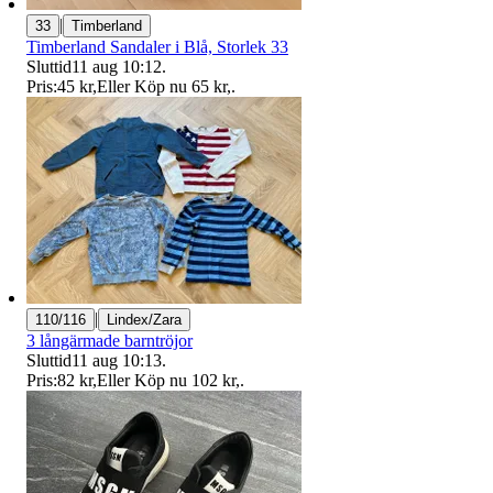
|
33
Timberland
Timberland Sandaler i Blå, Storlek 33
Sluttid
11 aug 10:12
.
Pris:
45 kr
,
Eller Köp nu
65 kr
,
.
|
110/116
Lindex/Zara
3 långärmade barntröjor
Sluttid
11 aug 10:13
.
Pris:
82 kr
,
Eller Köp nu
102 kr
,
.