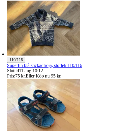
110/116
Superfin blå stickadtröja, storlek 110/116
Sluttid
11 aug 10:12
.
Pris:
75 kr
,
Eller Köp nu
95 kr
,
.