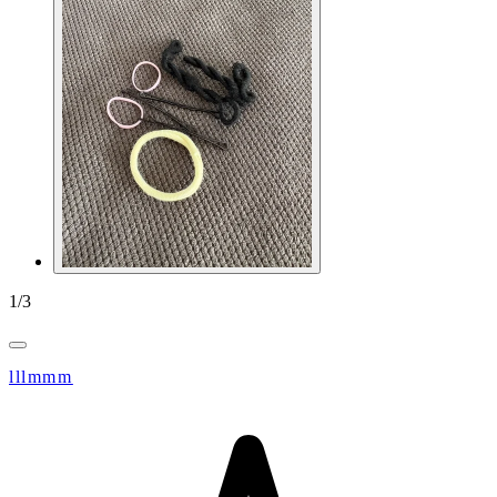
1
/
3
lllmmm