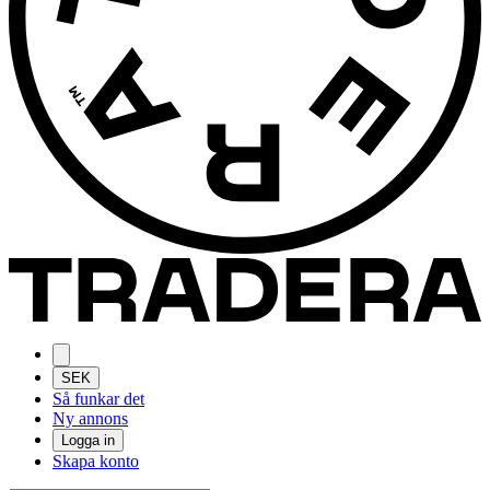
SEK
Så funkar det
Ny annons
Logga in
Skapa konto