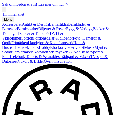
Sälj ditt fordon gratis! Läs mer om hur ->
Till innehållet
Meny
Accessoarer
Antikt & Design
Barnartiklar
Barnkläder &
Barnskor
Barnleksaker
Biljetter & Resor
Bygg & Verktyg
Böcker &
Tidningar
Datorer & Tillbehör
DVD &
Videofilmer
Fordon
Fordonsdelar & tillbehör
Foto, Kameror &
Optik
Frimärken
Handgjort & Konsthantverk
Hem &
Hushåll
Hemelektronik
Hobby
Klockor
Kläder
Konst
Musik
Mynt &
Sedlar
Samlarsaker
Skor
Skönhet
Smycken & Ädelstenar
Sport &
Fritid
Telefoni, Tablets & Wearables
Trädgård & Växter
TV-spel &
Datorspel
Vykort & Bilder
Övrigt
Inspiration