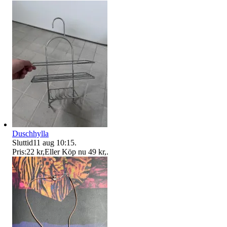
Duschhylla
Sluttid
11 aug 10:15
.
Pris:
22 kr
,
Eller Köp nu
49 kr
,
.