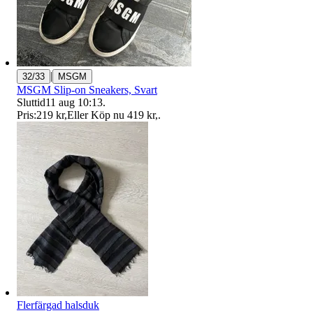
|
32/33
MSGM
MSGM Slip-on Sneakers, Svart
Sluttid
11 aug 10:13
.
Pris:
219 kr
,
Eller Köp nu
419 kr
,
.
Flerfärgad halsduk