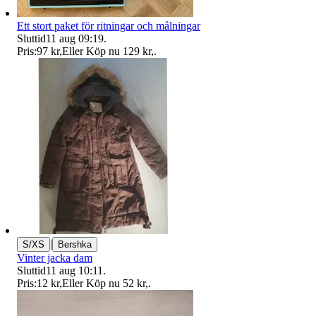
Ett stort paket för ritningar och målningar
Sluttid
11 aug 09:19
.
Pris:
97 kr
,
Eller Köp nu
129 kr
,
.
|
S/XS
Bershka
Vinter jacka dam
Sluttid
11 aug 10:11
.
Pris:
12 kr
,
Eller Köp nu
52 kr
,
.