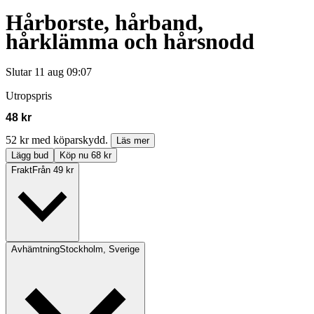
Hårborste, hårband,
hårklämma och hårsnodd
Slutar
11 aug 09:07
Utropspris
48 kr
52 kr med köparskydd.
Läs mer
Lägg bud
Köp nu 68 kr
Frakt
Från 49 kr
Avhämtning
Stockholm, Sverige