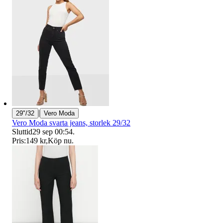
|
29"/32
Vero Moda
Vero Moda svarta jeans, storlek 29/32
Sluttid
29 sep 00:54
.
Pris:
149 kr
,
Köp nu
.