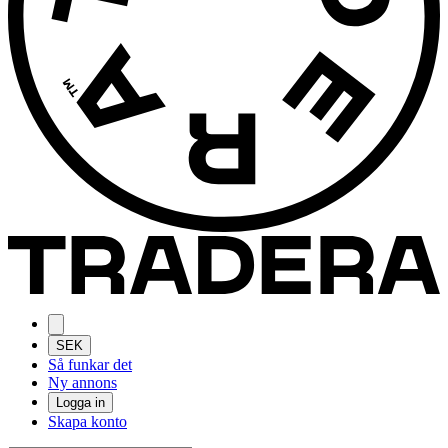
SEK
Så funkar det
Ny annons
Logga in
Skapa konto