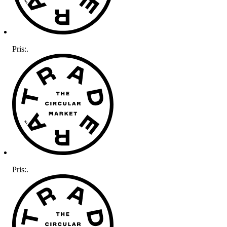
Pris:
.
Pris:
.