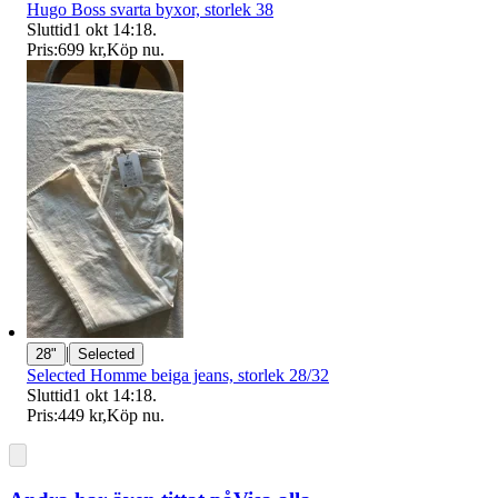
Hugo Boss svarta byxor, storlek 38
Sluttid
1 okt 14:18
.
Pris:
699 kr
,
Köp nu
.
|
28"
Selected
Selected Homme beiga jeans, storlek 28/32
Sluttid
1 okt 14:18
.
Pris:
449 kr
,
Köp nu
.