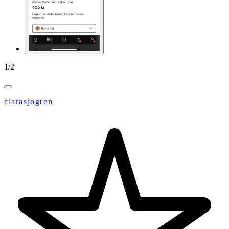
1
/
2
clarasjogren