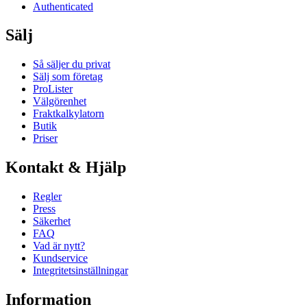
Authenticated
Sälj
Så säljer du privat
Sälj som företag
ProLister
Välgörenhet
Fraktkalkylatorn
Butik
Priser
Kontakt & Hjälp
Regler
Press
Säkerhet
FAQ
Vad är nytt?
Kundservice
Integritetsinställningar
Information