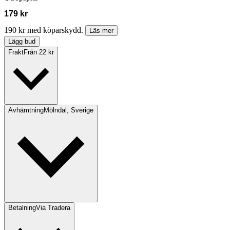
179 kr
190 kr med köparskydd.
Läs mer
Lägg bud
Frakt
Från 22 kr
Avhämtning
Mölndal, Sverige
Betalning
Via Tradera