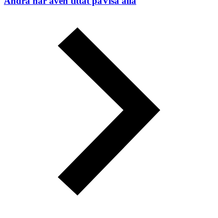
Andra har även tittat på
Visa alla