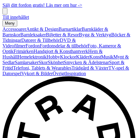
Sälj ditt fordon gratis! Läs mer om hur ->
Till innehållet
Meny
Accessoarer
Antikt & Design
Barnartiklar
Barnkläder &
Barnskor
Barnleksaker
Biljetter & Resor
Bygg & Verktyg
Böcker &
Tidningar
Datorer & Tillbehör
DVD &
Videofilmer
Fordon
Fordonsdelar & tillbehör
Foto, Kameror &
Optik
Frimärken
Handgjort & Konsthantverk
Hem &
Hushåll
Hemelektronik
Hobby
Klockor
Kläder
Konst
Musik
Mynt &
Sedlar
Samlarsaker
Skor
Skönhet
Smycken & Ädelstenar
Sport &
Fritid
Telefoni, Tablets & Wearables
Trädgård & Växter
TV-spel &
Datorspel
Vykort & Bilder
Övrigt
Inspiration