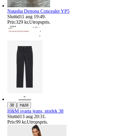
Natasha Denona Concealer YP5
Sluttid
11 aug 19:49
.
Pris:
329 kr
,
Utropspris
.
|
38
H&M
H&M svarta jeans, storlek 38
Sluttid
13 aug 20:31
.
Pris:
99 kr
,
Utropspris
.