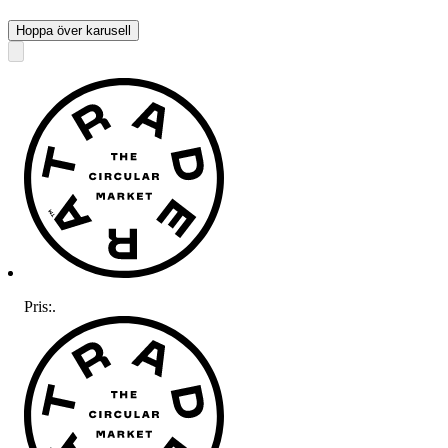
Hoppa över karusell
Pris:
.