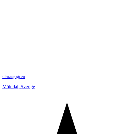
clarasjogren
Mölndal
,
Sverige