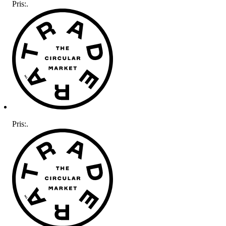
Pris:
.
Pris:
.