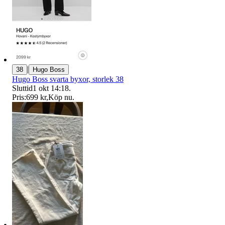
|
38
Hugo Boss
Hugo Boss svarta byxor, storlek 38
Sluttid
1 okt 14:18
.
Pris:
699 kr
,
Köp nu
.