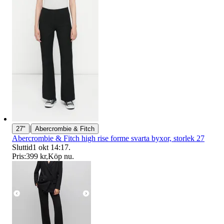
|
27"
Abercrombie & Fitch
Abercrombie & Fitch high rise forme svarta byxor, storlek 27
Sluttid
1 okt 14:17
.
Pris:
399 kr
,
Köp nu
.