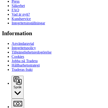
Press
Säkerhet
FAQ
Vad är nytt?
Kundservice
Integritetsinställningar
Information
Användaravtal
Integritetspolicy
Tillgänglighetsredogörelse
Cookies
Jobba på Tradera
Hållbarhetsstrategi
Traderas frakt
Språk