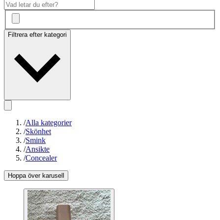
Filtrera efter kategori
/
Alla kategorier
/
Skönhet
/
Smink
/
Ansikte
/
Concealer
Hoppa över karusell