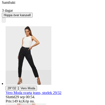
Samfrakt
3 dagar
Hoppa över karusell
|
29"/32
Vero Moda
Vero Moda svarta jeans, storlek 29/32
Sluttid
29 sep 00:54
.
Pris:
149 kr
,
Köp nu
.