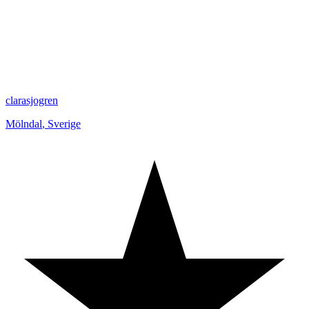
clarasjogren
Mölndal
,
Sverige