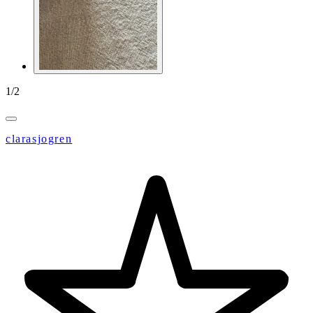
1
/
2
clarasjogren