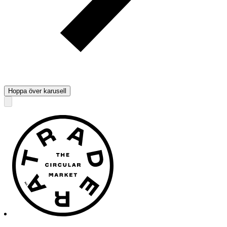
Hoppa över karusell