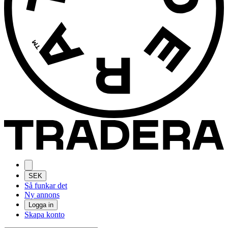
SEK
Så funkar det
Ny annons
Logga in
Skapa konto