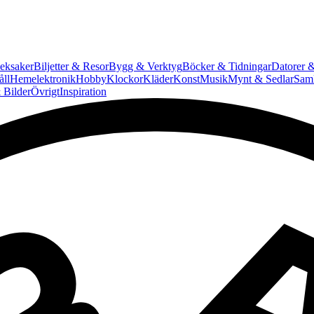
eksaker
Biljetter & Resor
Bygg & Verktyg
Böcker & Tidningar
Datorer &
ll
Hemelektronik
Hobby
Klockor
Kläder
Konst
Musik
Mynt & Sedlar
Saml
 Bilder
Övrigt
Inspiration