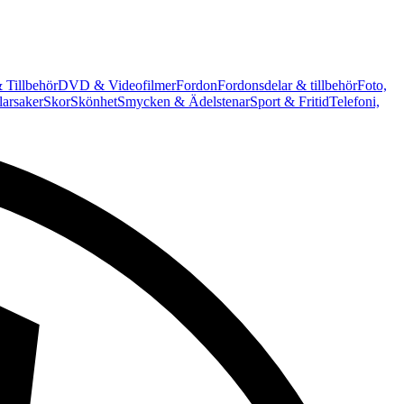
 Tillbehör
DVD & Videofilmer
Fordon
Fordonsdelar & tillbehör
Foto,
arsaker
Skor
Skönhet
Smycken & Ädelstenar
Sport & Fritid
Telefoni,