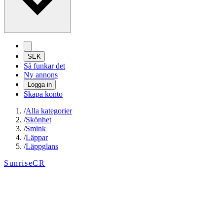
SEK
Så funkar det
Ny annons
Logga in
Skapa konto
/
Alla kategorier
/
Skönhet
/
Smink
/
Läppar
/
Läppglans
SunriseCR