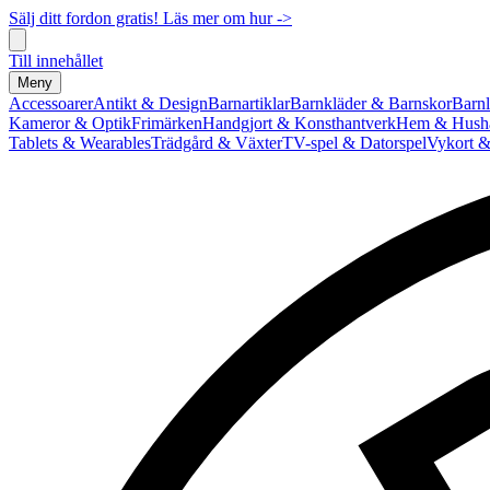
Sälj ditt fordon gratis! Läs mer om hur ->
Till innehållet
Meny
Accessoarer
Antikt & Design
Barnartiklar
Barnkläder & Barnskor
Barnl
Kameror & Optik
Frimärken
Handgjort & Konsthantverk
Hem & Hushå
Tablets & Wearables
Trädgård & Växter
TV-spel & Datorspel
Vykort &