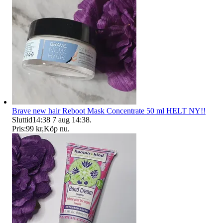
Brave new hair Reboot Mask Concentrate 50 ml HELT NY!!
Sluttid
14:38
7 aug 14:38
.
Pris:
99 kr
,
Köp nu
.