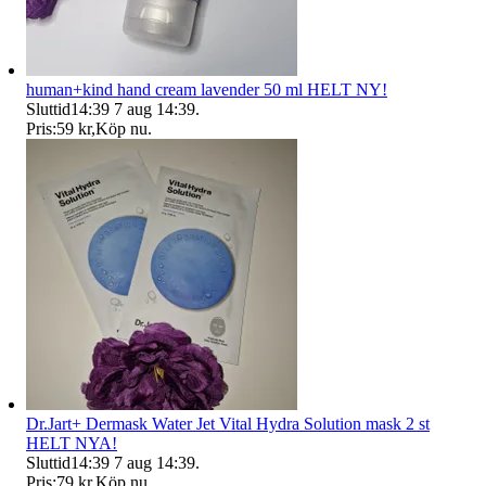
human+kind hand cream lavender 50 ml HELT NY!
Sluttid
14:39
7 aug 14:39
.
Pris:
59 kr
,
Köp nu
.
Dr.Jart+ Dermask Water Jet Vital Hydra Solution mask 2 st
HELT NYA!
Sluttid
14:39
7 aug 14:39
.
Pris:
79 kr
,
Köp nu
.