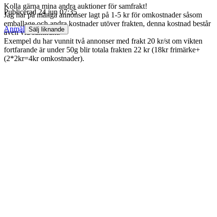
Kolla gärna mina andra auktioner för samfrakt!
Publicerad
24 jun 07:35
Jag har på många annonser lagt på 1-5 kr för omkostnader såsom
emballage och andra kostnader utöver frakten, denna kostnad består
Anmäl
Sälj liknande
även vid samfrakt.
Exempel du har vunnit två annonser med frakt 20 kr/st om vikten
fortfarande är under 50g blir totala frakten 22 kr (18kr frimärke+
(2*2kr=4kr omkostnader).