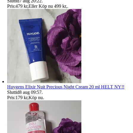
Sluttid
7 aug 20:22
.
Pris:
479 kr
,
Eller Köp nu
499 kr
,
.
Huygens Elixir Nuit Precious Night Cream 20 ml HELT NY!!
Sluttid
8 aug 09:57
.
Pris:
179 kr
,
Köp nu
.