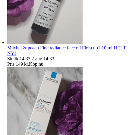
Mitchel & peach Fine radiance face oil Flora no1 10 ml HELT
NY!
Sluttid
14:33
7 aug 14:33
.
Pris:
149 kr
,
Köp nu
.