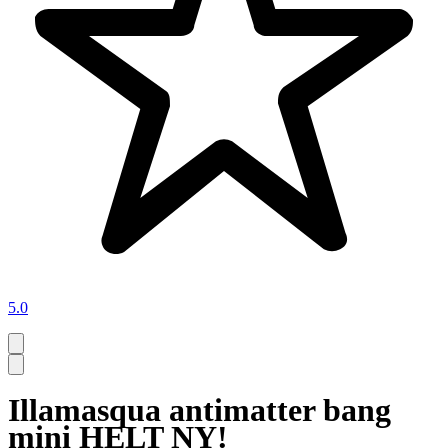
5.0
Illamasqua antimatter bang
mini HELT NY!