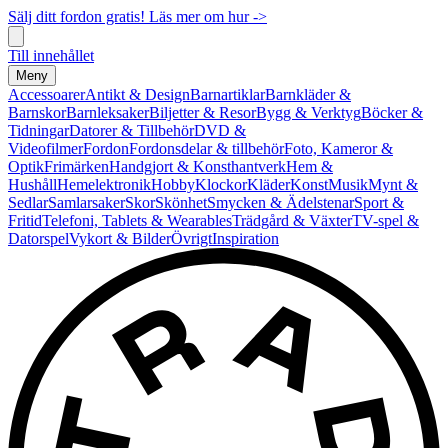
Sälj ditt fordon gratis! Läs mer om hur ->
Till innehållet
Meny
Accessoarer
Antikt & Design
Barnartiklar
Barnkläder &
Barnskor
Barnleksaker
Biljetter & Resor
Bygg & Verktyg
Böcker &
Tidningar
Datorer & Tillbehör
DVD &
Videofilmer
Fordon
Fordonsdelar & tillbehör
Foto, Kameror &
Optik
Frimärken
Handgjort & Konsthantverk
Hem &
Hushåll
Hemelektronik
Hobby
Klockor
Kläder
Konst
Musik
Mynt &
Sedlar
Samlarsaker
Skor
Skönhet
Smycken & Ädelstenar
Sport &
Fritid
Telefoni, Tablets & Wearables
Trädgård & Växter
TV-spel &
Datorspel
Vykort & Bilder
Övrigt
Inspiration