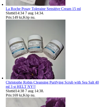
La Roche Posay Toleraine Sensitive Cream 15 ml
Sluttid
14:34
7 aug 14:34
.
Pris:
149 kr
,
Köp nu
.
Christophe Robin Cleansing Purifying Scrub with Sea Salt 40
ml 3 st HELT NY!!
Sluttid
14:38
7 aug 14:38
.
Pris:
169 kr
,
Köp nu
.