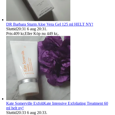
DR Barbara Sturm Aloe Vera Gel 125 ml HELT NY!
Sluttid
20:31
6 aug 20:31
.
Pris:
409 kr
,
Eller Köp nu
449 kr
,
.
Kate Somerville ExfoliKate Intensive Exfoliating Treatment 60
ml helt ny!
Sluttid
20:33
6 aug 20:33
.