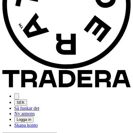
SEK
Så funkar det
Ny annons
Logga in
Skapa konto