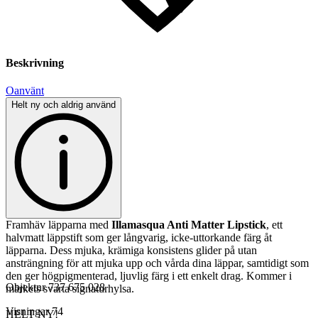
Beskrivning
Oanvänt
Helt ny och aldrig använd
Framhäv läpparna med
Illamasqua Anti Matter Lipstick
, ett
halvmatt läppstift som ger långvarig, icke-uttorkande färg åt
läpparna. Dess mjuka, krämiga konsistens glider på utan
ansträngning för att mjuka upp och vårda dina läppar, samtidigt som
den ger högpigmenterad, ljuvlig färg i ett enkelt drag. Kommer i
Objektnr
737 675 028
märkets svarta signaturhylsa.
Visningar
74
HELT NY!