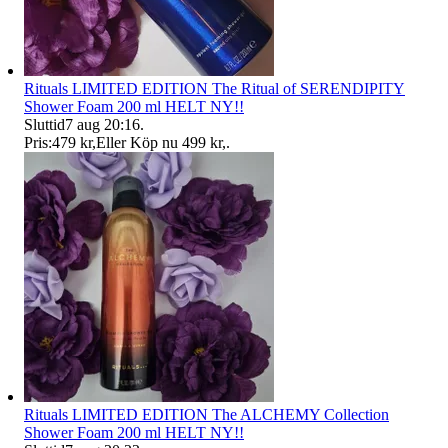
Rituals LIMITED EDITION The Ritual of SERENDIPITY
Shower Foam 200 ml HELT NY!!
Sluttid
7 aug 20:16
.
Pris:
479 kr
,
Eller Köp nu
499 kr
,
.
Rituals LIMITED EDITION The ALCHEMY Collection
Shower Foam 200 ml HELT NY!!