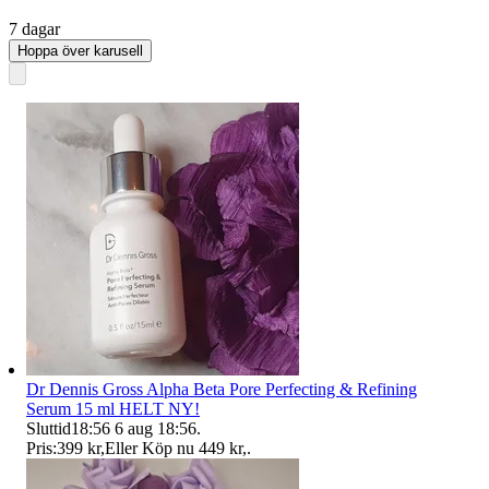
7 dagar
Hoppa över karusell
Dr Dennis Gross Alpha Beta Pore Perfecting & Refining
Serum 15 ml HELT NY!
Sluttid
18:56
6 aug 18:56
.
Pris:
399 kr
,
Eller Köp nu
449 kr
,
.