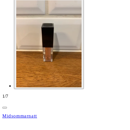
1
/
7
Midsommarnatt