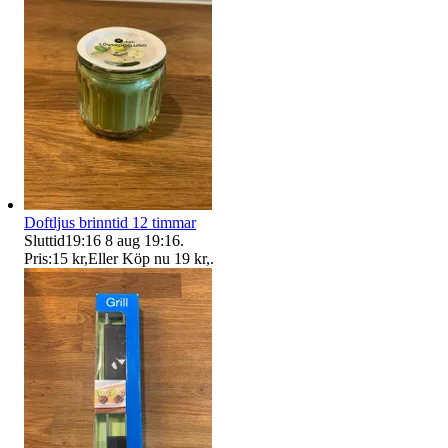
Doftljus brinntid 12 timmar
Sluttid
19:16
8 aug 19:16
.
Pris:
15 kr
,
Eller Köp nu
19 kr
,
.