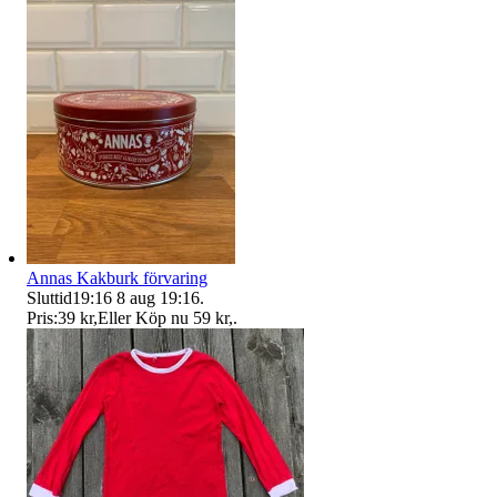
Annas Kakburk förvaring
Sluttid
19:16
8 aug 19:16
.
Pris:
39 kr
,
Eller Köp nu
59 kr
,
.