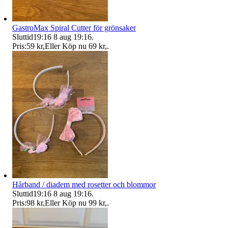
GastroMax Spiral Cutter för grönsaker
Sluttid
19:16
8 aug 19:16
.
Pris:
59 kr
,
Eller Köp nu
69 kr
,
.
Hårband / diadem med rosetter och blommor
Sluttid
19:16
8 aug 19:16
.
Pris:
98 kr
,
Eller Köp nu
99 kr
,
.