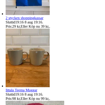
2 stycken shoppingkassar
Sluttid
19:16
8 aug 19:16
.
Pris:
29 kr
,
Eller Köp nu
39 kr
,
.
Iittala Teema Muggar
Sluttid
19:16
8 aug 19:16
.
Pris:
98 kr
,
Eller Köp nu
99 kr
,
.