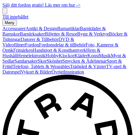
Sälj ditt fordon gratis! Läs mer om hur ->
Till innehållet
Meny
Accessoarer
Antikt & Design
Barnartiklar
Barnkläder &
Barnskor
Barnleksaker
Biljetter & Resor
Bygg & Verktyg
Böcker &
Tidningar
Datorer & Tillbehör
DVD &
Videofilmer
Fordon
Fordonsdelar & tillbehör
Foto, Kameror &
Optik
Frimärken
Handgjort & Konsthantverk
Hem &
Hushåll
Hemelektronik
Hobby
Klockor
Kläder
Konst
Musik
Mynt &
Sedlar
Samlarsaker
Skor
Skönhet
Smycken & Ädelstenar
Sport &
Fritid
Telefoni, Tablets & Wearables
Trädgård & Växter
TV-spel &
Datorspel
Vykort & Bilder
Övrigt
Inspiration