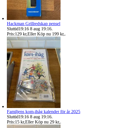
Hackman Grillredskap pensel
Sluttid
19:16
8 aug 19:16
.
Pris:
129 kr
,
Eller Köp nu
199 kr
,
.
Familjens kom-ihåg kalender för år 2025
Sluttid
19:16
8 aug 19:16
.
Pris:
15 kr
,
Eller Köp nu
29 kr
,
.