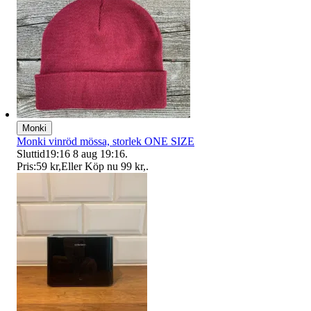
Monki
Monki vinröd mössa, storlek ONE SIZE
Sluttid
19:16
8 aug 19:16
.
Pris:
59 kr
,
Eller Köp nu
99 kr
,
.