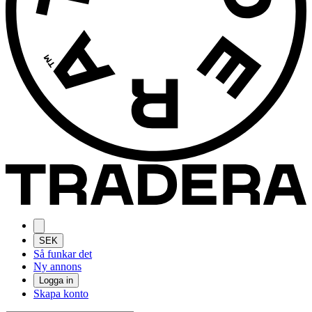
SEK
Så funkar det
Ny annons
Logga in
Skapa konto