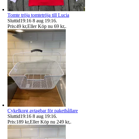
Tomte tröja tomtetröja till Lucia
Sluttid
19:16
8 aug 19:16
.
Pris:
49 kr
,
Eller Köp nu
69 kr
,
.
Cykelkorg avtagbar för pakethållare
Sluttid
19:16
8 aug 19:16
.
Pris:
189 kr
,
Eller Köp nu
249 kr
,
.