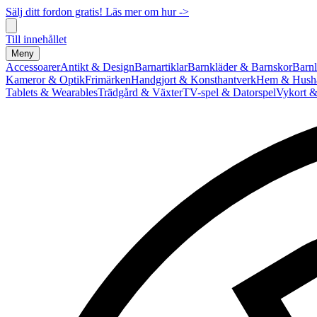
Sälj ditt fordon gratis! Läs mer om hur ->
Till innehållet
Meny
Accessoarer
Antikt & Design
Barnartiklar
Barnkläder & Barnskor
Barnl
Kameror & Optik
Frimärken
Handgjort & Konsthantverk
Hem & Hushå
Tablets & Wearables
Trädgård & Växter
TV-spel & Datorspel
Vykort &