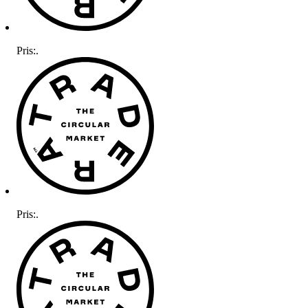
Pris:
.
Pris:
.