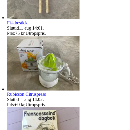
Fiskbestick.
Sluttid
11 aug 14:01
.
Pris:
75 kr
,
Utropspris
.
Rubicson Citruspress
Sluttid
11 aug 14:02
.
Pris:
69 kr
,
Utropspris
.