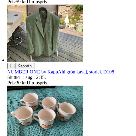
Pris:
59 kr
,
Utropspris
.
|
L
KappAhl
NUMBER ONE by KappAhl grön kavaj, storlek D108
Sluttid
11 aug 12:35
.
Pris:
30 kr
,
Utropspris
.