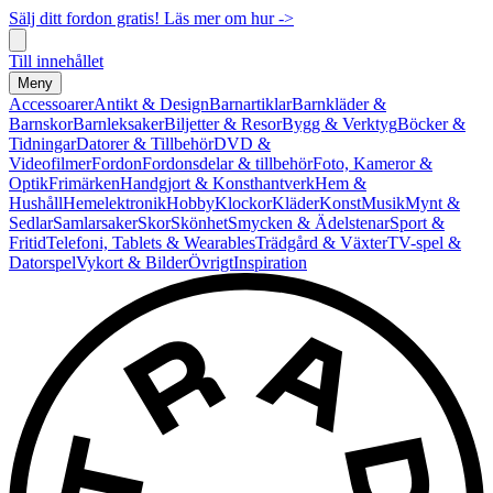
Sälj ditt fordon gratis! Läs mer om hur ->
Till innehållet
Meny
Accessoarer
Antikt & Design
Barnartiklar
Barnkläder &
Barnskor
Barnleksaker
Biljetter & Resor
Bygg & Verktyg
Böcker &
Tidningar
Datorer & Tillbehör
DVD &
Videofilmer
Fordon
Fordonsdelar & tillbehör
Foto, Kameror &
Optik
Frimärken
Handgjort & Konsthantverk
Hem &
Hushåll
Hemelektronik
Hobby
Klockor
Kläder
Konst
Musik
Mynt &
Sedlar
Samlarsaker
Skor
Skönhet
Smycken & Ädelstenar
Sport &
Fritid
Telefoni, Tablets & Wearables
Trädgård & Växter
TV-spel &
Datorspel
Vykort & Bilder
Övrigt
Inspiration