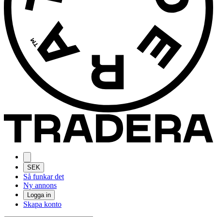
SEK
Så funkar det
Ny annons
Logga in
Skapa konto