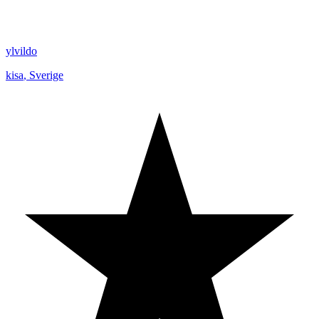
ylvildo
kisa
,
Sverige