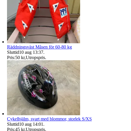
Räddningsväst Måsen för 60-80 kg
Sluttid
10 aug 13:37
.
Pris:
50 kr
,
Utropspris
.
Cykelhjälm, svart med blommor, storlek S/XS
Sluttid
10 aug 14:01
.
Pris:
45 kr
,
Utropspris
.