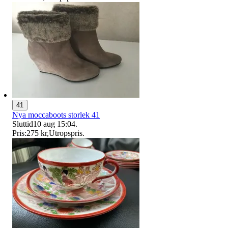
41
Nya moccaboots storlek 41
Sluttid
10 aug 15:04
.
Pris:
275 kr
,
Utropspris
.