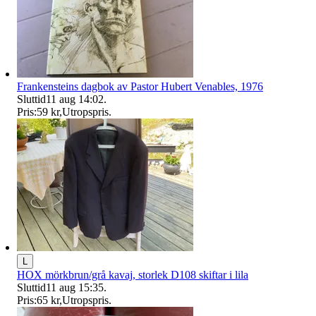
Frankensteins dagbok av Pastor Hubert Venables, 1976
Sluttid
11 aug 14:02
.
Pris:
59 kr
,
Utropspris
.
L
HOX mörkbrun/grå kavaj, storlek D108 skiftar i lila
Sluttid
11 aug 15:35
.
Pris:
65 kr
,
Utropspris
.