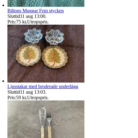
Biltons Muggar Fem stycken
Sluttid
11 aug 13:00
.
Pris:
75 kr
,
Utropspris
.
Ljusstakar med broderade underlägg
Sluttid
11 aug 13:03
.
Pris:
59 kr
,
Utropspris
.