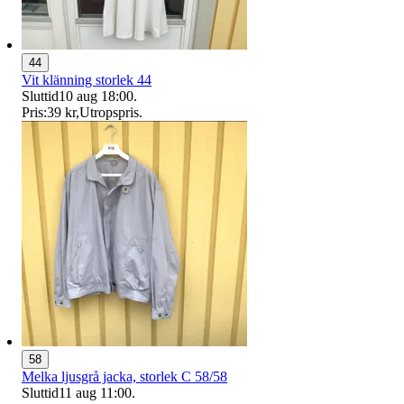
44
Vit klänning storlek 44
Sluttid
10 aug 18:00
.
Pris:
39 kr
,
Utropspris
.
58
Melka ljusgrå jacka, storlek C 58/58
Sluttid
11 aug 11:00
.