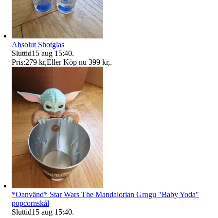
Absolut Shotglas
Sluttid
15 aug 15:40
.
Pris:
279 kr
,
Eller Köp nu
399 kr
,
.
*Oanvänd* Star Wars The Mandalorian Grogu "Baby Yoda"
popcornskål
Sluttid
15 aug 15:40
.