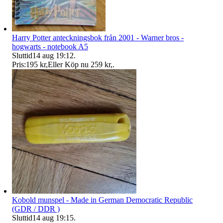
Harry Potter anteckningsbok från 2001 - Warner bros -
hogwarts - notebook A5
Sluttid
14 aug 19:12
.
Pris:
195 kr
,
Eller Köp nu
259 kr
,
.
Kobold munspel - Made in German Democratic Republic
(GDR / DDR )
Sluttid
14 aug 19:15
.