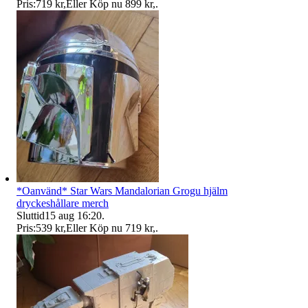
Pris:
719 kr
,
Eller Köp nu
899 kr
,
.
*Oanvänd* Star Wars Mandalorian Grogu hjälm
dryckeshållare merch
Sluttid
15 aug 16:20
.
Pris:
539 kr
,
Eller Köp nu
719 kr
,
.