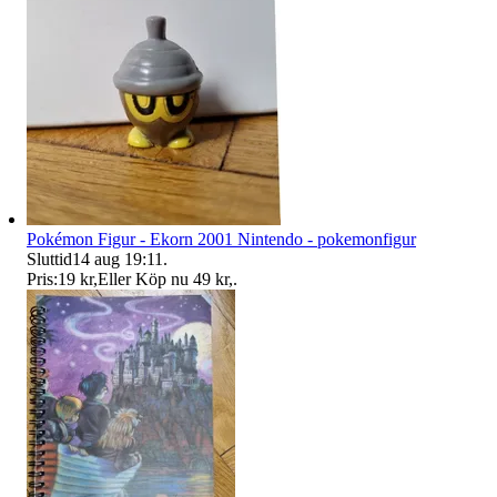
Pokémon Figur - Ekorn 2001 Nintendo - pokemonfigur
Sluttid
14 aug 19:11
.
Pris:
19 kr
,
Eller Köp nu
49 kr
,
.