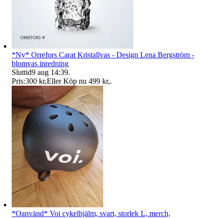
*Ny* Orrefors Carat Kristallvas - Design Lena Bergström -
blomvas inredning
Sluttid
9 aug 14:39
.
Pris:
300 kr
,
Eller Köp nu
499 kr
,
.
*Oanvänd* Voi cykelhjälm, svart, storlek L, merch,