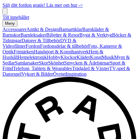
Sälj ditt fordon gratis! Läs mer om hur ->
Till innehållet
Meny
Accessoarer
Antikt & Design
Barnartiklar
Barnkläder &
Barnskor
Barnleksaker
Biljetter & Resor
Bygg & Verktyg
Böcker &
Tidningar
Datorer & Tillbehör
DVD &
Videofilmer
Fordon
Fordonsdelar & tillbehör
Foto, Kameror &
Optik
Frimärken
Handgjort & Konsthantverk
Hem &
Hushåll
Hemelektronik
Hobby
Klockor
Kläder
Konst
Musik
Mynt &
Sedlar
Samlarsaker
Skor
Skönhet
Smycken & Ädelstenar
Sport &
Fritid
Telefoni, Tablets & Wearables
Trädgård & Växter
TV-spel &
Datorspel
Vykort & Bilder
Övrigt
Inspiration