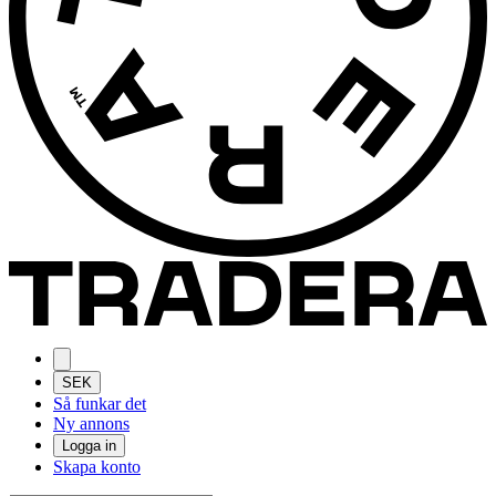
SEK
Så funkar det
Ny annons
Logga in
Skapa konto