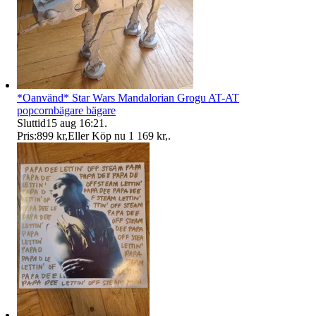
*Oanvänd* Star Wars Mandalorian Grogu AT-AT
popcornbägare bägare
Sluttid
15 aug 16:21
.
Pris:
899 kr
,
Eller Köp nu
1 169 kr
,
.