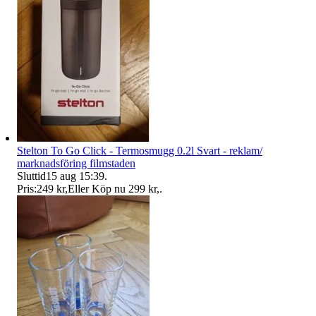
Stelton To Go Click - Termosmugg 0.2l Svart - reklam/
marknadsföring filmstaden
Sluttid
15 aug 15:39
.
Pris:
249 kr
,
Eller Köp nu
299 kr
,
.