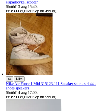
elsparkcykel scooter
Sluttid
13 aug 15:40
.
Pris:
399 kr
,
Eller Köp nu
499 kr
,
.
|
44
Nike
Nike Air Force 1 Mid 315123-111 Sneaker skor - strl 44 -
shoes speakers
Sluttid
14 aug 17:00
.
Pris:
299 kr
,
Eller Köp nu
599 kr
,
.