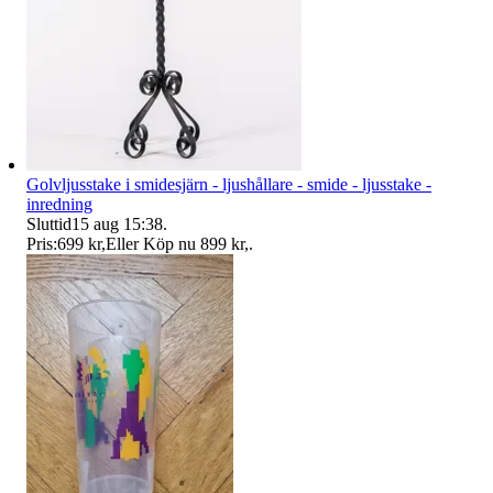
Golvljusstake i smidesjärn - ljushållare - smide - ljusstake -
inredning
Sluttid
15 aug 15:38
.
Pris:
699 kr
,
Eller Köp nu
899 kr
,
.