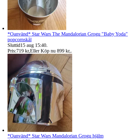
*Oanvänd* Star Wars The Mandalorian Grogu "Baby Yoda"
popcornskål
Sluttid
15 aug 15:40
.
Pris:
719 kr
,
Eller Köp nu
899 kr
,
.
*Oanvänd* Star Wars Mandalorian Grogu hjälm