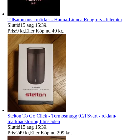
Tillsammans i mörker - Hanna-Linnea Rengfors - litteratur
Sluttid
15 aug 15:39
.
Pris:
9 kr
,
Eller Köp nu
49 kr
,
.
Stelton To Go Click - Termosmugg 0.2l Svart - reklam/
marknadsföring filmstaden
Sluttid
15 aug 15:39
.
Pris:
249 kr
,
Eller Köp nu
299 kr
,
.