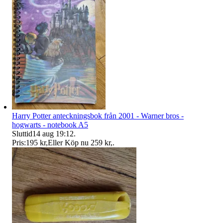
Harry Potter anteckningsbok från 2001 - Warner bros -
hogwarts - notebook A5
Sluttid
14 aug 19:12
.
Pris:
195 kr
,
Eller Köp nu
259 kr
,
.