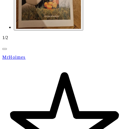
1
/
2
MrHolmes