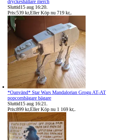
dryckeshållare merch
Sluttid
15 aug 16:20
.
Pris:
539 kr
,
Eller Köp nu
719 kr
,
.
*Oanvänd* Star Wars Mandalorian Grogu AT-AT
popcornbägare bägare
Sluttid
15 aug 16:21
.
Pris:
899 kr
,
Eller Köp nu
1 169 kr
,
.