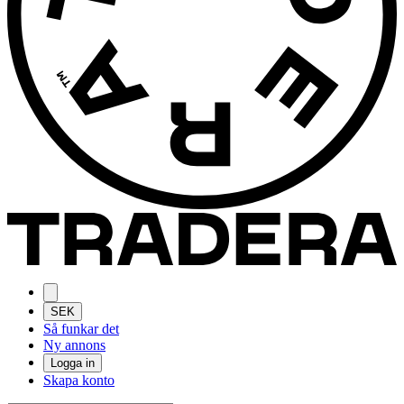
SEK
Så funkar det
Ny annons
Logga in
Skapa konto