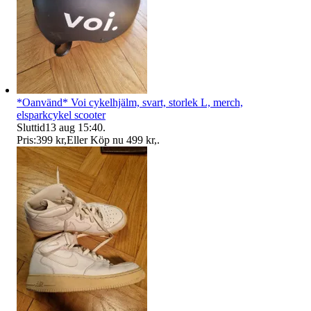
*Oanvänd* Voi cykelhjälm, svart, storlek L, merch,
elsparkcykel scooter
Sluttid
13 aug 15:40
.
Pris:
399 kr
,
Eller Köp nu
499 kr
,
.