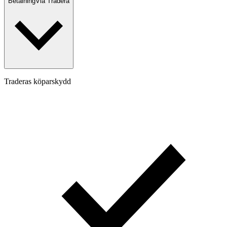
Betalning
Via Tradera
Traderas köparskydd