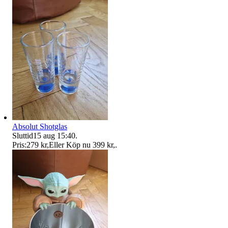
Absolut Shotglas
Sluttid
15 aug 15:40
.
Pris:
279 kr
,
Eller Köp nu
399 kr
,
.