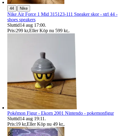
|
44
Nike
Nike Air Force 1 Mid 315123-111 Sneaker skor - strl 44 -
shoes speakers
Sluttid
14 aug 17:00
.
Pris:
299 kr
,
Eller Köp nu
599 kr
,
.
Pokémon Figur - Ekorn 2001 Nintendo - pokemonfigur
Sluttid
14 aug 19:11
.
Pris:
19 kr
,
Eller Köp nu
49 kr
,
.