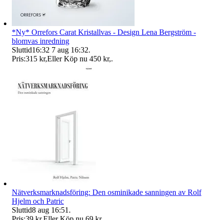
*Ny* Orrefors Carat Kristallvas - Design Lena Bergström -
blomvas inredning
Sluttid
16:32
7 aug 16:32
.
Pris:
315 kr
,
Eller Köp nu
450 kr
,
.
Nätverksmarknadsföring: Den osminikade sanningen av Rolf
Hjelm och Patric
Sluttid
8 aug 16:51
.
Pris:
39 kr
,
Eller Köp nu
69 kr
,
.