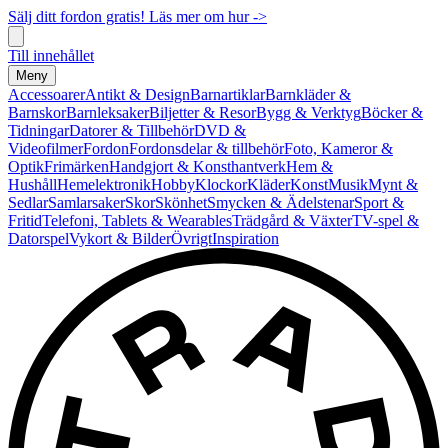
Sälj ditt fordon gratis! Läs mer om hur ->
Till innehållet
Meny
Accessoarer
Antikt & Design
Barnartiklar
Barnkläder &
Barnskor
Barnleksaker
Biljetter & Resor
Bygg & Verktyg
Böcker &
Tidningar
Datorer & Tillbehör
DVD &
Videofilmer
Fordon
Fordonsdelar & tillbehör
Foto, Kameror &
Optik
Frimärken
Handgjort & Konsthantverk
Hem &
Hushåll
Hemelektronik
Hobby
Klockor
Kläder
Konst
Musik
Mynt &
Sedlar
Samlarsaker
Skor
Skönhet
Smycken & Ädelstenar
Sport &
Fritid
Telefoni, Tablets & Wearables
Trädgård & Växter
TV-spel &
Datorspel
Vykort & Bilder
Övrigt
Inspiration