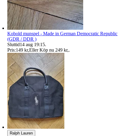
Kobold munspel - Made in German Democratic Republic
(GDR / DDR )
Sluttid
14 aug 19:15
.
Pris:
149 kr
,
Eller Köp nu
249 kr
,
.
Ralph Lauren