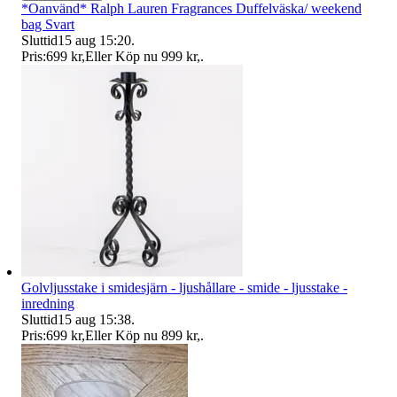
*Oanvänd* Ralph Lauren Fragrances Duffelväska/ weekend
bag Svart
Sluttid
15 aug 15:20
.
Pris:
699 kr
,
Eller Köp nu
999 kr
,
.
Golvljusstake i smidesjärn - ljushållare - smide - ljusstake -
inredning
Sluttid
15 aug 15:38
.
Pris:
699 kr
,
Eller Köp nu
899 kr
,
.