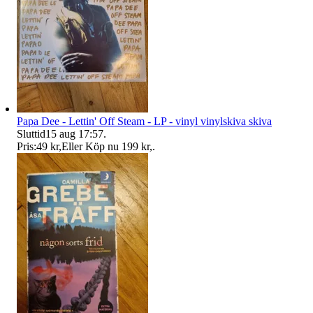
Papa Dee - Lettin' Off Steam - LP - vinyl vinylskiva skiva
Sluttid
15 aug 17:57
.
Pris:
49 kr
,
Eller Köp nu
199 kr
,
.