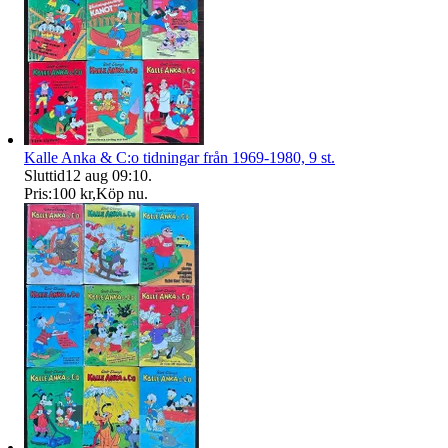
Kalle Anka & C:o tidningar från 1969-1980, 9 st.
Sluttid
12 aug 09:10
.
Pris:
100 kr
,
Köp nu
.