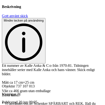
Beskrivning
Gott använt skick
Mindre tecken på användning
Ett nummer av Kalle Anka & C:o från 1970-81. Tidningen
innehåller serier med Kalle Anka och hans vänner. Skick enligt
bilder.
Mått ca 17 cm×25 cm
Objektnr
737 107 013
Vikt ca 466 gram utan emballage
Visningar
71
Bästa kund!
Publicerad
20 jun 09:05
* Vi använder oss av Schenker SPÅRBART och REK. Ifall du