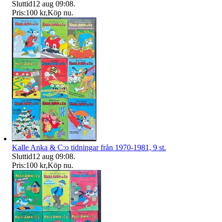
Sluttid
12 aug 09:08
.
Pris:
100 kr
,
Köp nu
.
Kalle Anka & C:o tidningar från 1970-1981, 9 st.
Sluttid
12 aug 09:08
.
Pris:
100 kr
,
Köp nu
.