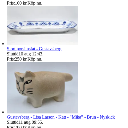
Pris:
100 kr
,
Köp nu
.
Stort porslinsfat - Gustavsberg
Sluttid
10 aug 12:43
.
Pris:
250 kr
,
Köp nu
.
Gustavsberg - Lisa Larson - Katt - "Mika" - Brun - Nyskick
Sluttid
11 aug 09:55
.
Pris:
700 kr
,
Köp nu
.