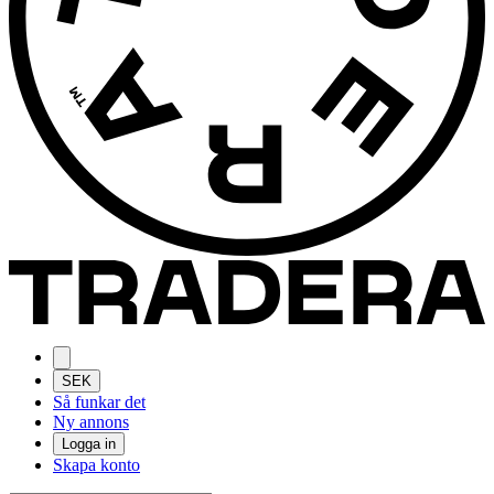
SEK
Så funkar det
Ny annons
Logga in
Skapa konto