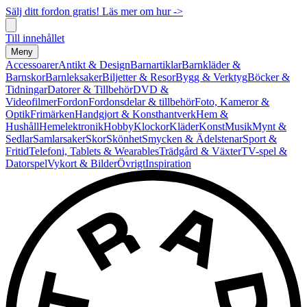
Sälj ditt fordon gratis! Läs mer om hur ->
Till innehållet
Meny
Accessoarer
Antikt & Design
Barnartiklar
Barnkläder &
Barnskor
Barnleksaker
Biljetter & Resor
Bygg & Verktyg
Böcker &
Tidningar
Datorer & Tillbehör
DVD &
Videofilmer
Fordon
Fordonsdelar & tillbehör
Foto, Kameror &
Optik
Frimärken
Handgjort & Konsthantverk
Hem &
Hushåll
Hemelektronik
Hobby
Klockor
Kläder
Konst
Musik
Mynt &
Sedlar
Samlarsaker
Skor
Skönhet
Smycken & Ädelstenar
Sport &
Fritid
Telefoni, Tablets & Wearables
Trädgård & Växter
TV-spel &
Datorspel
Vykort & Bilder
Övrigt
Inspiration