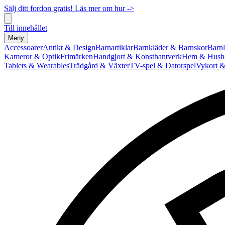
Sälj ditt fordon gratis! Läs mer om hur ->
Till innehållet
Meny
Accessoarer
Antikt & Design
Barnartiklar
Barnkläder & Barnskor
Barnl
Kameror & Optik
Frimärken
Handgjort & Konsthantverk
Hem & Hushå
Tablets & Wearables
Trädgård & Växter
TV-spel & Datorspel
Vykort &