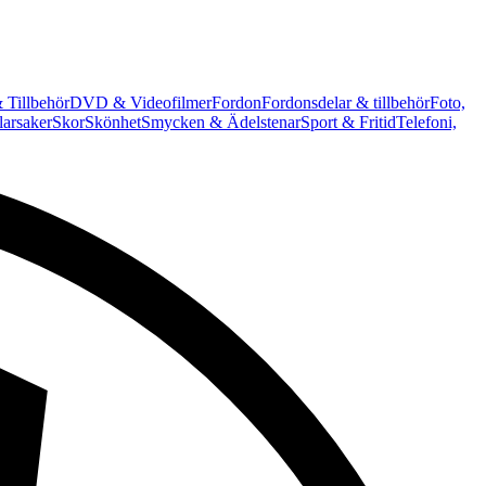
 Tillbehör
DVD & Videofilmer
Fordon
Fordonsdelar & tillbehör
Foto,
arsaker
Skor
Skönhet
Smycken & Ädelstenar
Sport & Fritid
Telefoni,