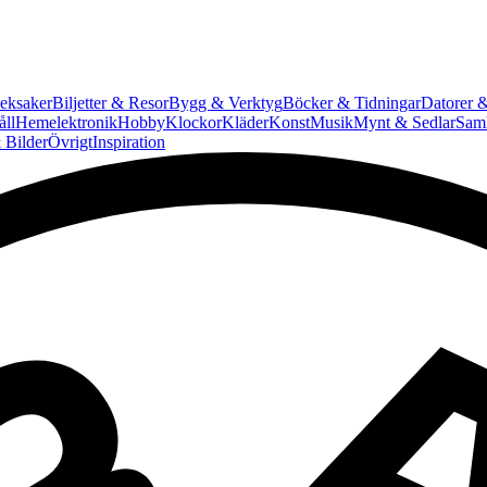
eksaker
Biljetter & Resor
Bygg & Verktyg
Böcker & Tidningar
Datorer &
ll
Hemelektronik
Hobby
Klockor
Kläder
Konst
Musik
Mynt & Sedlar
Saml
 Bilder
Övrigt
Inspiration