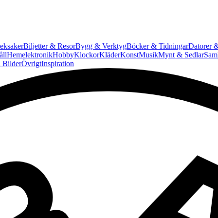
eksaker
Biljetter & Resor
Bygg & Verktyg
Böcker & Tidningar
Datorer &
ll
Hemelektronik
Hobby
Klockor
Kläder
Konst
Musik
Mynt & Sedlar
Saml
 Bilder
Övrigt
Inspiration