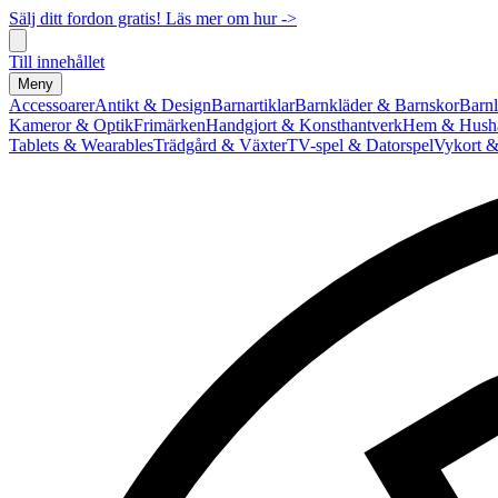
Sälj ditt fordon gratis! Läs mer om hur ->
Till innehållet
Meny
Accessoarer
Antikt & Design
Barnartiklar
Barnkläder & Barnskor
Barnl
Kameror & Optik
Frimärken
Handgjort & Konsthantverk
Hem & Hushå
Tablets & Wearables
Trädgård & Växter
TV-spel & Datorspel
Vykort &