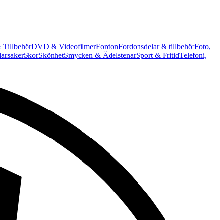
 Tillbehör
DVD & Videofilmer
Fordon
Fordonsdelar & tillbehör
Foto,
arsaker
Skor
Skönhet
Smycken & Ädelstenar
Sport & Fritid
Telefoni,