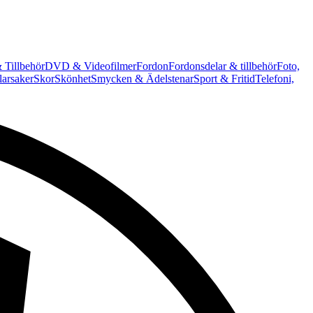
 Tillbehör
DVD & Videofilmer
Fordon
Fordonsdelar & tillbehör
Foto,
arsaker
Skor
Skönhet
Smycken & Ädelstenar
Sport & Fritid
Telefoni,