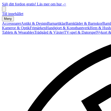
Sälj ditt fordon gratis! Läs mer om hur ->
Till innehållet
Meny
Accessoarer
Antikt & Design
Barnartiklar
Barnkläder & Barnskor
Barnl
Kameror & Optik
Frimärken
Handgjort & Konsthantverk
Hem & Hushå
Tablets & Wearables
Trädgård & Växter
TV-spel & Datorspel
Vykort &