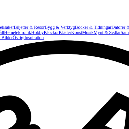
eksaker
Biljetter & Resor
Bygg & Verktyg
Böcker & Tidningar
Datorer &
ll
Hemelektronik
Hobby
Klockor
Kläder
Konst
Musik
Mynt & Sedlar
Saml
 Bilder
Övrigt
Inspiration